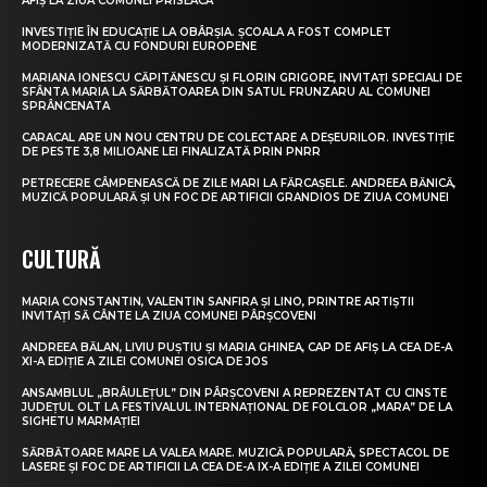
AFIȘ LA ZIUA COMUNEI PRISEACA
INVESTIȚIE ÎN EDUCAȚIE LA OBÂRȘIA. ȘCOALA A FOST COMPLET
MODERNIZATĂ CU FONDURI EUROPENE
MARIANA IONESCU CĂPITĂNESCU ȘI FLORIN GRIGORE, INVITAȚI SPECIALI DE
SFÂNTA MARIA LA SĂRBĂTOAREA DIN SATUL FRUNZARU AL COMUNEI
SPRÂNCENATA
CARACAL ARE UN NOU CENTRU DE COLECTARE A DEȘEURILOR. INVESTIȚIE
DE PESTE 3,8 MILIOANE LEI FINALIZATĂ PRIN PNRR
PETRECERE CÂMPENEASCĂ DE ZILE MARI LA FĂRCAȘELE. ANDREEA BĂNICĂ,
MUZICĂ POPULARĂ ȘI UN FOC DE ARTIFICII GRANDIOS DE ZIUA COMUNEI
CULTURĂ
MARIA CONSTANTIN, VALENTIN SANFIRA ȘI LINO, PRINTRE ARTIȘTII
INVITAȚI SĂ CÂNTE LA ZIUA COMUNEI PÂRȘCOVENI
ANDREEA BĂLAN, LIVIU PUȘTIU ȘI MARIA GHINEA, CAP DE AFIȘ LA CEA DE-A
XI-A EDIȚIE A ZILEI COMUNEI OSICA DE JOS
ANSAMBLUL „BRÂULEȚUL” DIN PÂRȘCOVENI A REPREZENTAT CU CINSTE
JUDEȚUL OLT LA FESTIVALUL INTERNAȚIONAL DE FOLCLOR „MARA” DE LA
SIGHETU MARMAȚIEI
SĂRBĂTOARE MARE LA VALEA MARE. MUZICĂ POPULARĂ, SPECTACOL DE
LASERE ȘI FOC DE ARTIFICII LA CEA DE-A IX-A EDIȚIE A ZILEI COMUNEI