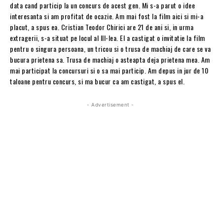
data cand particip la un concurs de acest gen. Mi s-a parut o idee
interesanta si am profitat de ocazie. Am mai fost la film aici si mi-a
placut, a spus ea. Cristian Teodor Chirici are 21 de ani si, in urma
extragerii, s-a situat pe locul al III-lea. El a castigat o invitatie la film
pentru o singura persoana, un tricou si o trusa de machiaj de care se va
bucura prietena sa. Trusa de machiaj o asteapta deja prietena mea. Am
mai participat la concursuri si o sa mai particip. Am depus in jur de 10
taloane pentru concurs, si ma bucur ca am castigat, a spus el.
- Advertisement -