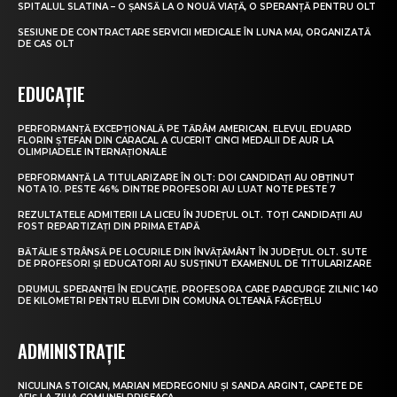
SPITALUL SLATINA – O ȘANSĂ LA O NOUĂ VIAȚĂ, O SPERANȚĂ PENTRU OLT
SESIUNE DE CONTRACTARE SERVICII MEDICALE ÎN LUNA MAI, ORGANIZATĂ
DE CAS OLT
EDUCAȚIE
PERFORMANȚĂ EXCEPȚIONALĂ PE TĂRÂM AMERICAN. ELEVUL EDUARD
FLORIN ȘTEFAN DIN CARACAL A CUCERIT CINCI MEDALII DE AUR LA
OLIMPIADELE INTERNAȚIONALE
PERFORMANȚĂ LA TITULARIZARE ÎN OLT: DOI CANDIDAȚI AU OBȚINUT
NOTA 10. PESTE 46% DINTRE PROFESORI AU LUAT NOTE PESTE 7
REZULTATELE ADMITERII LA LICEU ÎN JUDEȚUL OLT. TOȚI CANDIDAȚII AU
FOST REPARTIZAȚI DIN PRIMA ETAPĂ
BĂTĂLIE STRÂNSĂ PE LOCURILE DIN ÎNVĂȚĂMÂNT ÎN JUDEȚUL OLT. SUTE
DE PROFESORI ȘI EDUCATORI AU SUSȚINUT EXAMENUL DE TITULARIZARE
DRUMUL SPERANȚEI ÎN EDUCAȚIE. PROFESORA CARE PARCURGE ZILNIC 140
DE KILOMETRI PENTRU ELEVII DIN COMUNA OLTEANĂ FĂGEȚELU
ADMINISTRAȚIE
NICULINA STOICAN, MARIAN MEDREGONIU ȘI SANDA ARGINT, CAPETE DE