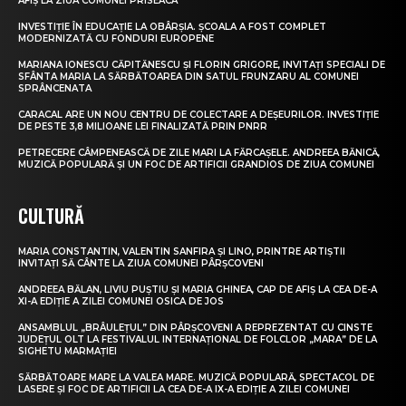
AFIȘ LA ZIUA COMUNEI PRISEACA
INVESTIȚIE ÎN EDUCAȚIE LA OBÂRȘIA. ȘCOALA A FOST COMPLET
MODERNIZATĂ CU FONDURI EUROPENE
MARIANA IONESCU CĂPITĂNESCU ȘI FLORIN GRIGORE, INVITAȚI SPECIALI DE
SFÂNTA MARIA LA SĂRBĂTOAREA DIN SATUL FRUNZARU AL COMUNEI
SPRÂNCENATA
CARACAL ARE UN NOU CENTRU DE COLECTARE A DEȘEURILOR. INVESTIȚIE
DE PESTE 3,8 MILIOANE LEI FINALIZATĂ PRIN PNRR
PETRECERE CÂMPENEASCĂ DE ZILE MARI LA FĂRCAȘELE. ANDREEA BĂNICĂ,
MUZICĂ POPULARĂ ȘI UN FOC DE ARTIFICII GRANDIOS DE ZIUA COMUNEI
CULTURĂ
MARIA CONSTANTIN, VALENTIN SANFIRA ȘI LINO, PRINTRE ARTIȘTII
INVITAȚI SĂ CÂNTE LA ZIUA COMUNEI PÂRȘCOVENI
ANDREEA BĂLAN, LIVIU PUȘTIU ȘI MARIA GHINEA, CAP DE AFIȘ LA CEA DE-A
XI-A EDIȚIE A ZILEI COMUNEI OSICA DE JOS
ANSAMBLUL „BRÂULEȚUL” DIN PÂRȘCOVENI A REPREZENTAT CU CINSTE
JUDEȚUL OLT LA FESTIVALUL INTERNAȚIONAL DE FOLCLOR „MARA” DE LA
SIGHETU MARMAȚIEI
SĂRBĂTOARE MARE LA VALEA MARE. MUZICĂ POPULARĂ, SPECTACOL DE
LASERE ȘI FOC DE ARTIFICII LA CEA DE-A IX-A EDIȚIE A ZILEI COMUNEI