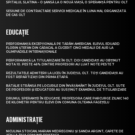
SPITALUL SLATINA – O ȘANSĂ LA O NOUĂ VIAȚĂ, O SPERANȚĂ PENTRU OLT
SESIUNE DE CONTRACTARE SERVICII MEDICALE ÎN LUNA MAI, ORGANIZATĂ
DE CAS OLT
EDUCAȚIE
PERFORMANȚĂ EXCEPȚIONALĂ PE TĂRÂM AMERICAN. ELEVUL EDUARD
FLORIN ȘTEFAN DIN CARACAL A CUCERIT CINCI MEDALII DE AUR LA
OLIMPIADELE INTERNAȚIONALE
PERFORMANȚĂ LA TITULARIZARE ÎN OLT: DOI CANDIDAȚI AU OBȚINUT
NOTA 10. PESTE 46% DINTRE PROFESORI AU LUAT NOTE PESTE 7
REZULTATELE ADMITERII LA LICEU ÎN JUDEȚUL OLT. TOȚI CANDIDAȚII AU
FOST REPARTIZAȚI DIN PRIMA ETAPĂ
BĂTĂLIE STRÂNSĂ PE LOCURILE DIN ÎNVĂȚĂMÂNT ÎN JUDEȚUL OLT. SUTE
DE PROFESORI ȘI EDUCATORI AU SUSȚINUT EXAMENUL DE TITULARIZARE
DRUMUL SPERANȚEI ÎN EDUCAȚIE. PROFESORA CARE PARCURGE ZILNIC 140
DE KILOMETRI PENTRU ELEVII DIN COMUNA OLTEANĂ FĂGEȚELU
ADMINISTRAȚIE
NICULINA STOICAN, MARIAN MEDREGONIU ȘI SANDA ARGINT, CAPETE DE