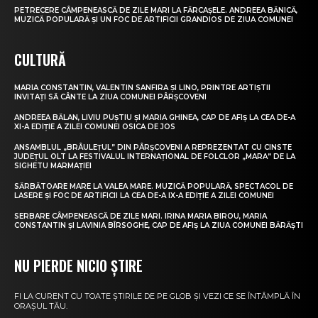
PETRECERE CÂMPENEASCĂ DE ZILE MARI LA FĂRCAȘELE. ANDREEA BĂNICĂ,
MUZICĂ POPULARĂ ȘI UN FOC DE ARTIFICII GRANDIOS DE ZIUA COMUNEI
CULTURĂ
MARIA CONSTANTIN, VALENTIN SANFIRA ȘI LINO, PRINTRE ARTIȘTII
INVITAȚI SĂ CÂNTE LA ZIUA COMUNEI PÂRȘCOVENI
ANDREEA BĂLAN, LIVIU PUȘTIU ȘI MARIA GHINEA, CAP DE AFIȘ LA CEA DE-A
XI-A EDIȚIE A ZILEI COMUNEI OSICA DE JOS
ANSAMBLUL „BRÂULEȚUL” DIN PÂRȘCOVENI A REPREZENTAT CU CINSTE
JUDEȚUL OLT LA FESTIVALUL INTERNAȚIONAL DE FOLCLOR „MARA” DE LA
SIGHETU MARMAȚIEI
SĂRBĂTOARE MARE LA VALEA MARE. MUZICĂ POPULARĂ, SPECTACOL DE
LASERE ȘI FOC DE ARTIFICII LA CEA DE-A IX-A EDIȚIE A ZILEI COMUNEI
SERBARE CÂMPENEASCĂ DE ZILE MARI. IRINA MARIA BIROU, MARIA
CONSTANTIN ȘI LAVINIA BÎRSOGHE, CAP DE AFIȘ LA ZIUA COMUNEI BĂRĂȘTI
NU PIERDE NICIO ȘTIRE
FI LA CURENT CU TOATE ȘTIRILE DE PE GLOB ȘI VEZI CE SE ÎNTÂMPLĂ ÎN
ORAȘUL TĂU.