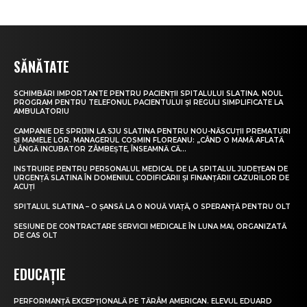
SĂNĂTATE
SCHIMBĂRI IMPORTANTE PENTRU PACIENȚII SPITALULUI SLATINA. NOUL
PROGRAM PENTRU TELEFONUL PACIENTULUI ȘI REGULI SIMPLIFICATE LA
AMBULATORIU
CAMPANIE DE SPRIJIN LA SJU SLATINA PENTRU NOU-NĂSCUȚII PREMATURI
ȘI MAMELE LOR. MANAGERUL COSMIN FLOREANU: „CÂND O MAMĂ AFLATĂ
LÂNGĂ INCUBATOR ZÂMBEȘTE, ÎNSEAMNĂ CĂ...
INSTRUIRE PENTRU PERSONALUL MEDICAL DE LA SPITALUL JUDEȚEAN DE
URGENȚĂ SLATINA ÎN DOMENIUL CODIFICĂRII ȘI FINANȚĂRII CAZURILOR DE
ACUȚI
SPITALUL SLATINA – O ȘANSĂ LA O NOUĂ VIAȚĂ, O SPERANȚĂ PENTRU OLT
SESIUNE DE CONTRACTARE SERVICII MEDICALE ÎN LUNA MAI, ORGANIZATĂ
DE CAS OLT
EDUCAȚIE
PERFORMANȚĂ EXCEPȚIONALĂ PE TĂRÂM AMERICAN. ELEVUL EDUARD