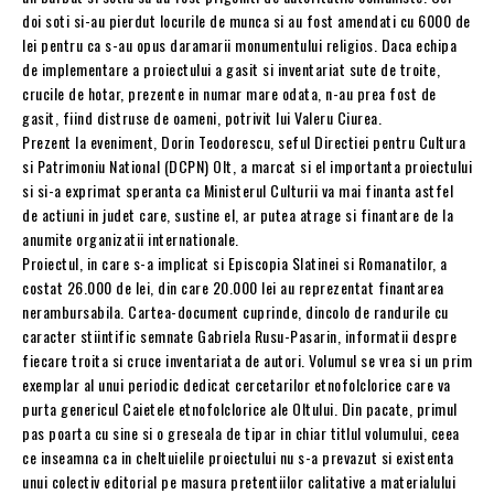
doi soti si-au pierdut locurile de munca si au fost amendati cu 6000 de
lei pentru ca s-au opus daramarii monumentului religios. Daca echipa
de implementare a proiectului a gasit si inventariat sute de troite,
crucile de hotar, prezente in numar mare odata, n-au prea fost de
gasit, fiind distruse de oameni, potrivit lui Valeru Ciurea.
Prezent la eveniment, Dorin Teodorescu, seful Directiei pentru Cultura
si Patrimoniu National (DCPN) Olt, a marcat si el importanta proiectului
si si-a exprimat speranta ca Ministerul Culturii va mai finanta astfel
de actiuni in judet care, sustine el, ar putea atrage si finantare de la
anumite organizatii internationale.
Proiectul, in care s-a implicat si Episcopia Slatinei si Romanatilor, a
costat 26.000 de lei, din care 20.000 lei au reprezentat finantarea
nerambursabila. Cartea-document cuprinde, dincolo de randurile cu
caracter stiintific semnate Gabriela Rusu-Pasarin, informatii despre
fiecare troita si cruce inventariata de autori. Volumul se vrea si un prim
exemplar al unui periodic dedicat cercetarilor etnofolclorice care va
purta genericul Caietele etnofolclorice ale Oltului. Din pacate, primul
pas poarta cu sine si o greseala de tipar in chiar titlul volumului, ceea
ce inseamna ca in cheltuielile proiectului nu s-a prevazut si existenta
unui colectiv editorial pe masura pretentiilor calitative a materialului