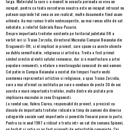
larga. Materialul la care s-a muncit in aceasta perioada se vrea un
inceput, pentru ca toata cercetarea noastra este un inceput intrucat nu
puteam cuprinde tot ceea ce am realizat, multe documente fiind acum
arhivate. Au mai ramas troite nedescoperite, au mai ramas ulite de sat
nebatute, a reliefat Gabriela Rusu-Pasarin.
Despre importanta troitelor existente pe teritoriul judetului Olt a
vorbit ieri si Traian Zorzoliu, directorul Muzeului Campiei Boianului din
Draganesti-Olt, si el implicat in proiect, care spune ca aceste obiecte
au dubla semnificatie, religioasa si artistica. Troita a fost primul
simbol crestin al vietii satului romanesc, dar si o manifestare a artei
populare romanesti, o etalare a mestesugului cunoscut de unii oameni.
Cel putin in Campia Boianului a existat din timpuri foarte vechi
asemenea reprezentari artistice si religioase, a spus Traian Zorzoliu,
care a mai afirmat ca institutia pe care o conduce de peste 30 de ani
acorda o mare importanta troitelor, multe dintre ele pictate prin
implicarea muzeului in zona Draganesti.
La randul sau, Valeru Ciurea, responsabil de proiect, a precizat ca
dincolo de importanta troitelor ridicate in timp de oameni din diverse
categoriile sociale sunt importante si povestile fiecarei piese in parte.
Pentru ca in anul 1987 a ridicat o troita intr-un sat din comuna Spineni,
un barbat si sotia sa au fost prigoniti de autoritatile comuniste. Cei