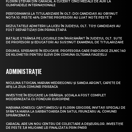
FLORIN ȘTEFAN DIN CARACAL A CUCERIT CINCI MEDALII DE AUR LA
OLIMPIADELE INTERNAȚIONALE
PERFORMANȚĂ LA TITULARIZARE ÎN OLT: DOI CANDIDAȚI AU OBȚINUT
NOTA 10. PESTE 46% DINTRE PROFESORI AU LUAT NOTE PESTE 7
REZULTATELE ADMITERII LA LICEU ÎN JUDEȚUL OLT. TOȚI CANDIDAȚII AU
FOST REPARTIZAȚI DIN PRIMA ETAPĂ
BĂTĂLIE STRÂNSĂ PE LOCURILE DIN ÎNVĂȚĂMÂNT ÎN JUDEȚUL OLT. SUTE
DE PROFESORI ȘI EDUCATORI AU SUSȚINUT EXAMENUL DE TITULARIZARE
DRUMUL SPERANȚEI ÎN EDUCAȚIE. PROFESORA CARE PARCURGE ZILNIC 140
DE KILOMETRI PENTRU ELEVII DIN COMUNA OLTEANĂ FĂGEȚELU
ADMINISTRAȚIE
NICULINA STOICAN, MARIAN MEDREGONIU ȘI SANDA ARGINT, CAPETE DE
AFIȘ LA ZIUA COMUNEI PRISEACA
INVESTIȚIE ÎN EDUCAȚIE LA OBÂRȘIA. ȘCOALA A FOST COMPLET
MODERNIZATĂ CU FONDURI EUROPENE
MARIANA IONESCU CĂPITĂNESCU ȘI FLORIN GRIGORE, INVITAȚI SPECIALI DE
SFÂNTA MARIA LA SĂRBĂTOAREA DIN SATUL FRUNZARU AL COMUNEI
SPRÂNCENATA
CARACAL ARE UN NOU CENTRU DE COLECTARE A DEȘEURILOR. INVESTIȚIE
DE PESTE 3,8 MILIOANE LEI FINALIZATĂ PRIN PNRR