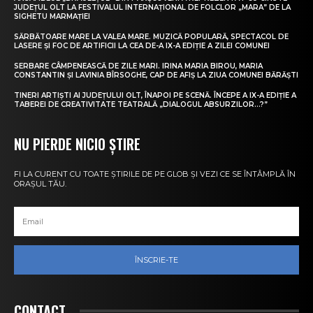
JUDEȚUL OLT LA FESTIVALUL INTERNAȚIONAL DE FOLCLOR „MARA” DE LA
SIGHETU MARMAȚIEI
SĂRBĂTOARE MARE LA VALEA MARE. MUZICĂ POPULARĂ, SPECTACOL DE
LASERE ȘI FOC DE ARTIFICII LA CEA DE-A IX-A EDIȚIE A ZILEI COMUNEI
SERBARE CÂMPENEASCĂ DE ZILE MARI. IRINA MARIA BIROU, MARIA
CONSTANTIN ȘI LAVINIA BÎRSOGHE, CAP DE AFIȘ LA ZIUA COMUNEI BĂRĂȘTI
TINERI ARTIȘTI AI JUDEȚULUI OLT, ÎNAPOI PE SCENĂ. ÎNCEPE A IX-A EDIȚIE A
TABEREI DE CREATIVITATE TEATRALĂ „DIALOGUL ABSURZILOR…?”
NU PIERDE NICIO ȘTIRE
FI LA CURENT CU TOATE ȘTIRILE DE PE GLOB ȘI VEZI CE SE ÎNTÂMPLĂ ÎN
ORAȘUL TĂU.
ÎNSCRIE-TE
CONTACT