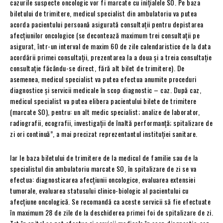
cazurile suspecte oncologic vor fi marcate cu inițialele SO. Pe baza
biletului de trimitere, medicul specialist din ambulatoriu va putea
acorda pacientului persoană asigurată consultații pentru depistarea
afecțiunilor oncologice (se decontează maximum trei consultaţii pe
asigurat, într-un interval de maxim 60 de zile calendaristice de la data
acordării primei consultaţii, prezentarea la a doua și a treia consultație
consultație făcându-se direct, fără alt bilet de trimitere). De
asemenea, medicul specialist va putea efectua anumite proceduri
diagnostice și servicii medicale în scop diagnostic – caz. După caz,
medicul specialist va putea elibera pacientului bilete de trimitere
(marcate SO), pentru: un alt medic specialist; analize de laborator,
radiografii, ecografii, investigații de înaltă performanță; spitalizare de
zi ori continuă”, a mai precizat reprezentantul instituției sanitare.
Iar le baza biletului de trimitere de la medicul de familie sau de la
specialistul din ambulatoriu marcate SO, în spitalizare de zi se va
efectua: diagnosticarea afecțiunii oncologice, evaluarea extensiei
tumorale, evaluarea statusului clinico-biologic al pacientului cu
afecțiune oncologică. Se recomandă ca aceste servicii să fie efectuate
în maximum 28 de zile de la deschiderea primei foi de spitalizare de zi.