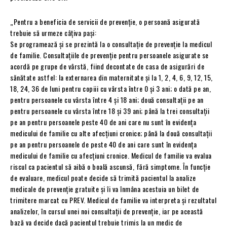
„Pentru a beneficia de servicii de prevenție, o persoană asigurată
trebuie să urmeze câțiva pași:
Se programează și se prezintă la o consultație de prevenție la medicul
de familie. Consultațiile de prevenție pentru persoanele asigurate se
acordă pe grupe de vârstă, fiind decontate de casa de asigurări de
sănătate astfel: la externarea din maternitate și la 1, 2, 4, 6, 9, 12, 15,
18, 24, 36 de luni pentru copiii cu vârsta între 0 și 3 ani; o dată pe an,
pentru persoanele cu vârsta între 4 și 18 ani; două consultații pe an
pentru persoanele cu vârsta între 18 și 39 ani; până la trei consultații
pe an pentru persoanele peste 40 de ani care nu sunt în evidența
medicului de familie cu alte afecțiuni cronice; până la două consultații
pe an pentru persoanele de peste 40 de ani care sunt în evidența
medicului de familie cu afecțiuni cronice. Medicul de familie va evalua
riscul ca pacientul să aibă o boală ascunsă, fără simptome. În funcție
de evaluare, medicul poate decide să trimită pacientul la analize
medicale de prevenție gratuite și îi va înmâna acestuia un bilet de
trimitere marcat cu PREV. Medicul de familie va interpreta și rezultatul
analizelor, în cursul unei noi consultații de prevenție, iar pe această
bază va decide dacă pacientul trebuie trimis la un medic de