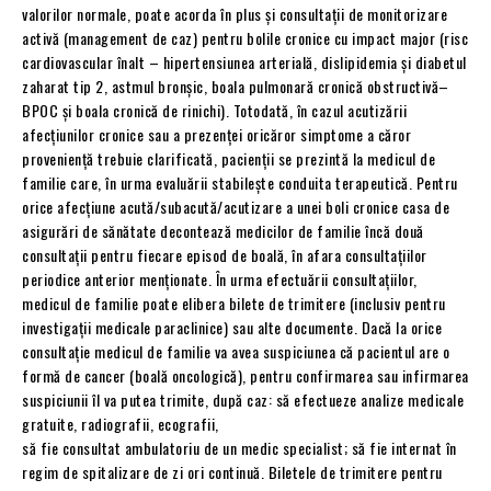
valorilor normale, poate acorda în plus și consultaţii de monitorizare
activă (management de caz) pentru bolile cronice cu impact major (risc
cardiovascular înalt – hipertensiunea arterială, dislipidemia şi diabetul
zaharat tip 2, astmul bronşic, boala pulmonară cronică obstructivă–
BPOC şi boala cronică de rinichi). Totodată, în cazul acutizării
afecțiunilor cronice sau a prezenței oricăror simptome a căror
proveniență trebuie clarificată, pacienții se prezintă la medicul de
familie care, în urma evaluării stabilește conduita terapeutică. Pentru
orice afecțiune acută/subacută/acutizare a unei boli cronice casa de
asigurări de sănătate decontează medicilor de familie încă două
consultații pentru fiecare episod de boală, în afara consultațiilor
periodice anterior menționate. În urma efectuării consultațiilor,
medicul de familie poate elibera bilete de trimitere (inclusiv pentru
investigații medicale paraclinice) sau alte documente. Dacă la orice
consultație medicul de familie va avea suspiciunea că pacientul are o
formă de cancer (boală oncologică), pentru confirmarea sau infirmarea
suspiciunii îl va putea trimite, după caz: să efectueze analize medicale
gratuite, radiografii, ecografii,
să fie consultat ambulatoriu de un medic specialist; să fie internat în
regim de spitalizare de zi ori continuă. Biletele de trimitere pentru