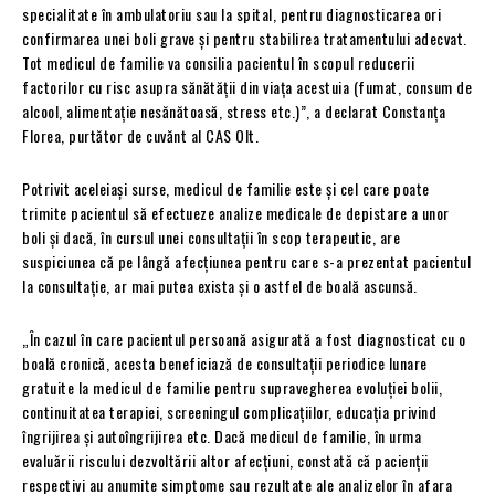
specialitate în ambulatoriu sau la spital, pentru diagnosticarea ori
confirmarea unei boli grave și pentru stabilirea tratamentului adecvat.
Tot medicul de familie va consilia pacientul în scopul reducerii
factorilor cu risc asupra sănătății din viața acestuia (fumat, consum de
alcool, alimentație nesănătoasă, stress etc.)”, a declarat Constanța
Florea, purtător de cuvănt al CAS Olt.
Potrivit aceleiași surse, medicul de familie este și cel care poate
trimite pacientul să efectueze analize medicale de depistare a unor
boli și dacă, în cursul unei consultații în scop terapeutic, are
suspiciunea că pe lângă afecțiunea pentru care s-a prezentat pacientul
la consultație, ar mai putea exista și o astfel de boală ascunsă.
„În cazul în care pacientul persoană asigurată a fost diagnosticat cu o
boală cronică, acesta beneficiază de consultații periodice lunare
gratuite la medicul de familie pentru supravegherea evoluţiei bolii,
continuitatea terapiei, screeningul complicaţiilor, educaţia privind
îngrijirea şi autoîngrijirea etc. Dacă medicul de familie, în urma
evaluării riscului dezvoltării altor afecțiuni, constată că pacienții
respectivi au anumite simptome sau rezultate ale analizelor în afara