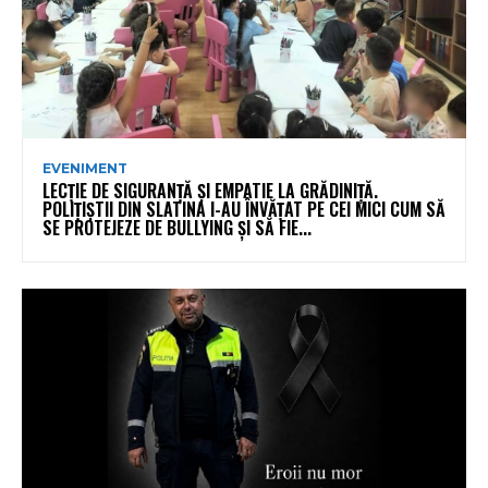
EVENIMENT
LECȚIE DE SIGURANȚĂ ȘI EMPATIE LA GRĂDINIȚĂ.
POLIȚIȘTII DIN SLATINA I-AU ÎNVĂȚAT PE CEI MICI CUM SĂ
SE PROTEJEZE DE BULLYING ȘI SĂ FIE...