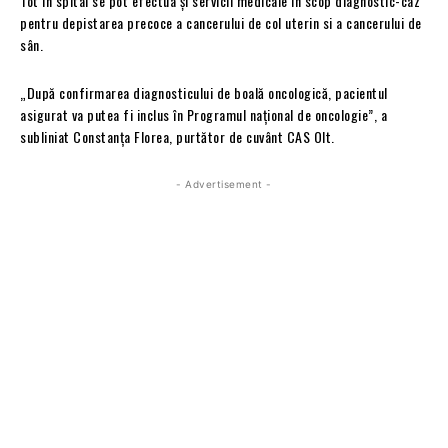
Tot în spital se pot efectua și servicii medicale în scop diagnostic-caz
pentru depistarea precoce a cancerului de col uterin si a cancerului de
sân.
„După confirmarea diagnosticului de boală oncologică, pacientul
asigurat va putea fi inclus în Programul național de oncologie”, a
subliniat Constanța Florea, purtător de cuvânt CAS Olt.
- Advertisement -