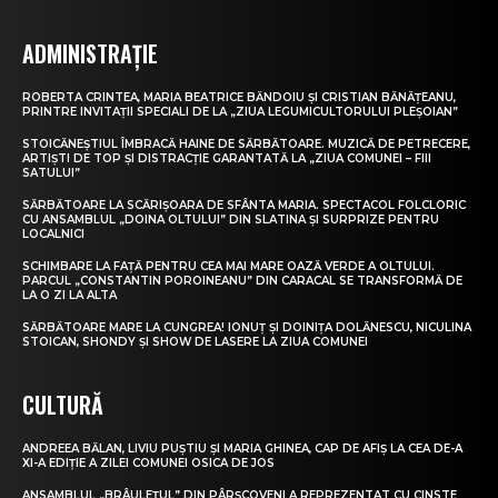
ADMINISTRAȚIE
ROBERTA CRINTEA, MARIA BEATRICE BĂNDOIU ȘI CRISTIAN BĂNĂȚEANU,
PRINTRE INVITAȚII SPECIALI DE LA „ZIUA LEGUMICULTORULUI PLEȘOIAN”
STOICĂNEȘTIUL ÎMBRACĂ HAINE DE SĂRBĂTOARE. MUZICĂ DE PETRECERE,
ARTIȘTI DE TOP ȘI DISTRACȚIE GARANTATĂ LA „ZIUA COMUNEI – FIII
SATULUI”
SĂRBĂTOARE LA SCĂRIȘOARA DE SFÂNTA MARIA. SPECTACOL FOLCLORIC
CU ANSAMBLUL „DOINA OLTULUI” DIN SLATINA ȘI SURPRIZE PENTRU
LOCALNICI
SCHIMBARE LA FAȚĂ PENTRU CEA MAI MARE OAZĂ VERDE A OLTULUI.
PARCUL „CONSTANTIN POROINEANU” DIN CARACAL SE TRANSFORMĂ DE
LA O ZI LA ALTA
SĂRBĂTOARE MARE LA CUNGREA! IONUȚ ȘI DOINIȚA DOLĂNESCU, NICULINA
STOICAN, SHONDY ȘI SHOW DE LASERE LA ZIUA COMUNEI
CULTURĂ
ANDREEA BĂLAN, LIVIU PUȘTIU ȘI MARIA GHINEA, CAP DE AFIȘ LA CEA DE-A
XI-A EDIȚIE A ZILEI COMUNEI OSICA DE JOS
ANSAMBLUL „BRÂULEȚUL” DIN PÂRȘCOVENI A REPREZENTAT CU CINSTE