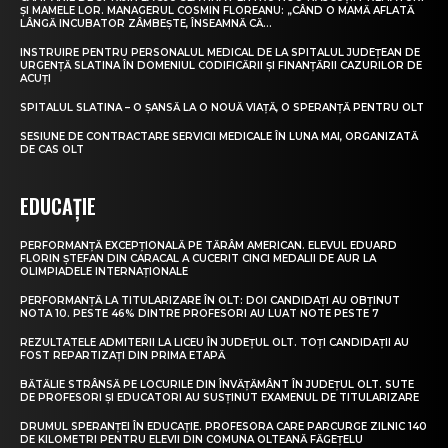
ȘI MAMELE LOR. MANAGERUL COSMIN FLOREANU: „CÂND O MAMĂ AFLATĂ
LÂNGĂ INCUBATOR ZÂMBEȘTE, ÎNSEAMNĂ CĂ...
INSTRUIRE PENTRU PERSONALUL MEDICAL DE LA SPITALUL JUDEȚEAN DE
URGENȚĂ SLATINA ÎN DOMENIUL CODIFICĂRII ȘI FINANȚĂRII CAZURILOR DE
ACUȚI
SPITALUL SLATINA – O ȘANSĂ LA O NOUĂ VIAȚĂ, O SPERANȚĂ PENTRU OLT
SESIUNE DE CONTRACTARE SERVICII MEDICALE ÎN LUNA MAI, ORGANIZATĂ
DE CAS OLT
EDUCAȚIE
PERFORMANȚĂ EXCEPȚIONALĂ PE TĂRÂM AMERICAN. ELEVUL EDUARD
FLORIN ȘTEFAN DIN CARACAL A CUCERIT CINCI MEDALII DE AUR LA
OLIMPIADELE INTERNAȚIONALE
PERFORMANȚĂ LA TITULARIZARE ÎN OLT: DOI CANDIDAȚI AU OBȚINUT
NOTA 10. PESTE 46% DINTRE PROFESORI AU LUAT NOTE PESTE 7
REZULTATELE ADMITERII LA LICEU ÎN JUDEȚUL OLT. TOȚI CANDIDAȚII AU
FOST REPARTIZAȚI DIN PRIMA ETAPĂ
BĂTĂLIE STRÂNSĂ PE LOCURILE DIN ÎNVĂȚĂMÂNT ÎN JUDEȚUL OLT. SUTE
DE PROFESORI ȘI EDUCATORI AU SUSȚINUT EXAMENUL DE TITULARIZARE
DRUMUL SPERANȚEI ÎN EDUCAȚIE. PROFESORA CARE PARCURGE ZILNIC 140
DE KILOMETRI PENTRU ELEVII DIN COMUNA OLTEANĂ FĂGEȚELU