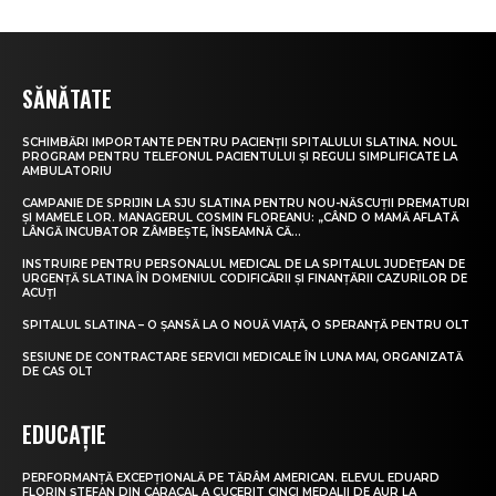
SĂNĂTATE
SCHIMBĂRI IMPORTANTE PENTRU PACIENȚII SPITALULUI SLATINA. NOUL
PROGRAM PENTRU TELEFONUL PACIENTULUI ȘI REGULI SIMPLIFICATE LA
AMBULATORIU
CAMPANIE DE SPRIJIN LA SJU SLATINA PENTRU NOU-NĂSCUȚII PREMATURI
ȘI MAMELE LOR. MANAGERUL COSMIN FLOREANU: „CÂND O MAMĂ AFLATĂ
LÂNGĂ INCUBATOR ZÂMBEȘTE, ÎNSEAMNĂ CĂ...
INSTRUIRE PENTRU PERSONALUL MEDICAL DE LA SPITALUL JUDEȚEAN DE
URGENȚĂ SLATINA ÎN DOMENIUL CODIFICĂRII ȘI FINANȚĂRII CAZURILOR DE
ACUȚI
SPITALUL SLATINA – O ȘANSĂ LA O NOUĂ VIAȚĂ, O SPERANȚĂ PENTRU OLT
SESIUNE DE CONTRACTARE SERVICII MEDICALE ÎN LUNA MAI, ORGANIZATĂ
DE CAS OLT
EDUCAȚIE
PERFORMANȚĂ EXCEPȚIONALĂ PE TĂRÂM AMERICAN. ELEVUL EDUARD
FLORIN ȘTEFAN DIN CARACAL A CUCERIT CINCI MEDALII DE AUR LA