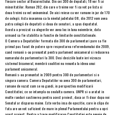
fiecare sector al Bucurestiului. Din cei 300 de deputati, 18 vor fi ai
minoritatilor. Raman 282, din care o treime vor fi cu vot pe lista si
doua treimi cu vot uninominal. De aici reiese ca vor ramane in jur de 170
de colegii. Asta inseamna ca la nivelul judetului Olt, din 2012 vom avea
patru colegii de deputati si doua de senatori, a spus deputatul.
Acesta a precizat ca alegerile vor avea loc in luna noiembrie, data
urmand sa fie stabilita in functie de limitarile constitutionale.
O Camera a Deputatilor formata din 300 de parlamentari pare sa fie
primul pas facut de putere spre respectarea referendumului din 2009,
cand romanii s-au pronuntat pentru parlament unicameral si reducerea
numarului de parlamentari la 300. Desi deciziile luate ieri vizeaza
sistemul bicameral, membrii coalitiei nu renunta la ideea unui
parlament unicameral.
Romanii s-au pronuntat in 2009 pentru 300 de parlamentari si o
singura camera. Camera Deputatilor va avea 300 de parlamentari,
ramane de vazut cum se va gandi, in perspectiva modificarii
Constitutiei, ce se intampla cu cealalta camera. UNPR si-a aratat in
multe randuri sustinerea pentru acest proiect, daca ar fi doar dupa noi
Senatul ar disparea maine. Este vorba insa de opozitie, care in clipa de
fata are un vot suficient de mare in plenul Parlamentului pentru a opri
acest proiect. Pentru a trece modificarea Constitutiei este nevoie de