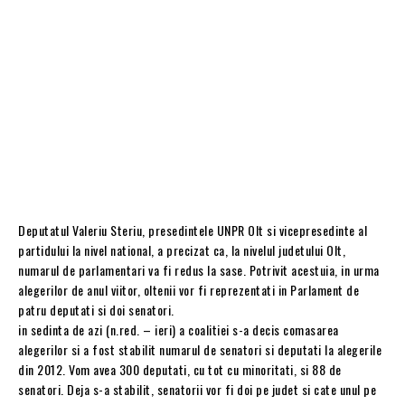
Deputatul Valeriu Steriu, presedintele UNPR Olt si vicepresedinte al
partidului la nivel national, a precizat ca, la nivelul judetului Olt,
numarul de parlamentari va fi redus la sase. Potrivit acestuia, in urma
alegerilor de anul viitor, oltenii vor fi reprezentati in Parlament de
patru deputati si doi senatori.
in sedinta de azi (n.red. – ieri) a coalitiei s-a decis comasarea
alegerilor si a fost stabilit numarul de senatori si deputati la alegerile
din 2012. Vom avea 300 deputati, cu tot cu minoritati, si 88 de
senatori. Deja s-a stabilit, senatorii vor fi doi pe judet si cate unul pe