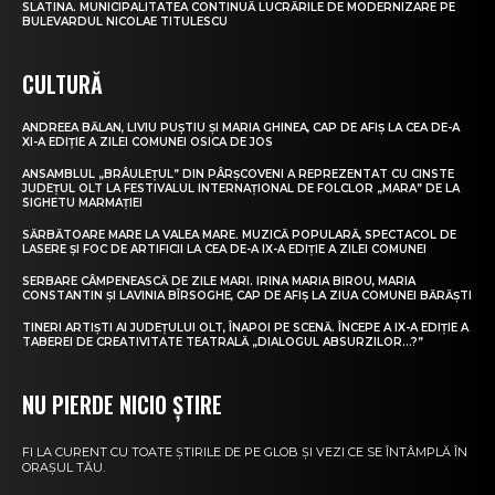
SLATINA. MUNICIPALITATEA CONTINUĂ LUCRĂRILE DE MODERNIZARE PE
BULEVARDUL NICOLAE TITULESCU
CULTURĂ
ANDREEA BĂLAN, LIVIU PUȘTIU ȘI MARIA GHINEA, CAP DE AFIȘ LA CEA DE-A
XI-A EDIȚIE A ZILEI COMUNEI OSICA DE JOS
ANSAMBLUL „BRÂULEȚUL” DIN PÂRȘCOVENI A REPREZENTAT CU CINSTE
JUDEȚUL OLT LA FESTIVALUL INTERNAȚIONAL DE FOLCLOR „MARA” DE LA
SIGHETU MARMAȚIEI
SĂRBĂTOARE MARE LA VALEA MARE. MUZICĂ POPULARĂ, SPECTACOL DE
LASERE ȘI FOC DE ARTIFICII LA CEA DE-A IX-A EDIȚIE A ZILEI COMUNEI
SERBARE CÂMPENEASCĂ DE ZILE MARI. IRINA MARIA BIROU, MARIA
CONSTANTIN ȘI LAVINIA BÎRSOGHE, CAP DE AFIȘ LA ZIUA COMUNEI BĂRĂȘTI
TINERI ARTIȘTI AI JUDEȚULUI OLT, ÎNAPOI PE SCENĂ. ÎNCEPE A IX-A EDIȚIE A
TABEREI DE CREATIVITATE TEATRALĂ „DIALOGUL ABSURZILOR…?”
NU PIERDE NICIO ȘTIRE
FI LA CURENT CU TOATE ȘTIRILE DE PE GLOB ȘI VEZI CE SE ÎNTÂMPLĂ ÎN
ORAȘUL TĂU.