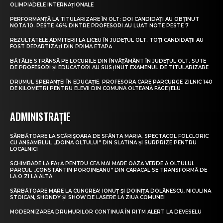
OLIMPIADELE INTERNAȚIONALE
PERFORMANȚĂ LA TITULARIZARE ÎN OLT: DOI CANDIDAȚI AU OBȚINUT
NOTA 10. PESTE 46% DINTRE PROFESORI AU LUAT NOTE PESTE 7
REZULTATELE ADMITERII LA LICEU ÎN JUDEȚUL OLT. TOȚI CANDIDAȚII AU
FOST REPARTIZAȚI DIN PRIMA ETAPĂ
BĂTĂLIE STRÂNSĂ PE LOCURILE DIN ÎNVĂȚĂMÂNT ÎN JUDEȚUL OLT. SUTE
DE PROFESORI ȘI EDUCATORI AU SUSȚINUT EXAMENUL DE TITULARIZARE
DRUMUL SPERANȚEI ÎN EDUCAȚIE. PROFESORA CARE PARCURGE ZILNIC 140
DE KILOMETRI PENTRU ELEVII DIN COMUNA OLTEANĂ FĂGEȚELU
ADMINISTRAȚIE
SĂRBĂTOARE LA SCĂRIȘOARA DE SFÂNTA MARIA. SPECTACOL FOLCLORIC
CU ANSAMBLUL „DOINA OLTULUI” DIN SLATINA ȘI SURPRIZE PENTRU
LOCALNICI
SCHIMBARE LA FAȚĂ PENTRU CEA MAI MARE OAZĂ VERDE A OLTULUI.
PARCUL „CONSTANTIN POROINEANU” DIN CARACAL SE TRANSFORMĂ DE
LA O ZI LA ALTA
SĂRBĂTOARE MARE LA CUNGREA! IONUȚ ȘI DOINIȚA DOLĂNESCU, NICULINA
STOICAN, SHONDY ȘI SHOW DE LASERE LA ZIUA COMUNEI
MODERNIZAREA DRUMURILOR CONTINUĂ ÎN RITM ALERT LA DEVESELU