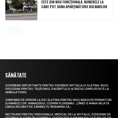
ESTE DIN NOU FUNCȚIONALĂ. NUMERELE LA
CARE POT SUNA APARȚINĂTORII BOLNAVILOR
SĂNĂTATE
SCHIMBĂRI IMPORTANTE PENTRU PACIENȚII SPITALULUI SLATINA. NOUL
PROGRAM PENTRU TELEFONUL PACIENTULUI ȘI REGULI SIMPLIFICATE LA
AMBULATORIU
CAMPANIE DE SPRIJIN LA SJU SLATINA PENTRU NOU-NĂSCUȚII PREMATURI
ȘI MAMELE LOR. MANAGERUL COSMIN FLOREANU: „CÂND O MAMĂ AFLATĂ
LÂNGĂ INCUBATOR ZÂMBEȘTE, ÎNSEAMNĂ CĂ...
INSTRUIRE PENTRU PERSONALUL MEDICAL DE LA SPITALUL JUDEȚEAN DE
URGENȚĂ SLATINA ÎN DOMENIUL CODIFICĂRII ȘI FINANȚĂRII CAZURILOR DE