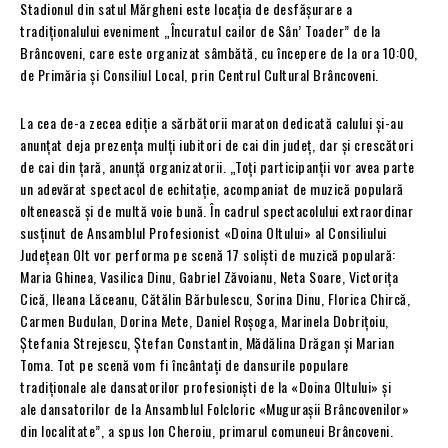
Stadionul din satul Mărgheni este locaţia de desfăşurare a
tradiţionalului eveniment „Încuratul cailor de Sân’ Toader” de la
Brâncoveni, care este organizat sâmbătă, cu începere de la ora 10:00,
de Primăria şi Consiliul Local, prin Centrul Cultural Brâncoveni.
La cea de-a zecea ediţie a sărbătorii maraton dedicată calului şi-au
anunţat deja prezenţa mulţi iubitori de cai din judeţ, dar şi crescători
de cai din ţară, anunţă organizatorii. „Toţi participanţii vor avea parte
un adevărat spectacol de echitație, acompaniat de muzică populară
oltenească şi de multă voie bună. În cadrul spectacolului extraordinar
susţinut de Ansamblul Profesionist «Doina Oltului» al Consiliului
Judeţean Olt vor performa pe scenă 17 solişti de muzică populară:
Maria Ghinea, Vasilica Dinu, Gabriel Zăvoianu, Neta Soare, Victoriţa
Cică, Ileana Lăceanu, Cătălin Bărbulescu, Sorina Dinu, Florica Chircă,
Carmen Budulan, Dorina Mete, Daniel Roşoga, Marinela Dobriţoiu,
Ştefania Strejescu, Ştefan Constantin, Mădălina Drăgan şi Marian
Toma. Tot pe scenă vom fi încântaţi de dansurile populare
tradiţionale ale dansatorilor profesionişti de la «Doina Oltului» şi
ale dansatorilor de la Ansamblul Folcloric «Mugurașii Brâncovenilor»
din localitate”, a spus Ion Cheroiu, primarul comuneui Brâncoveni.