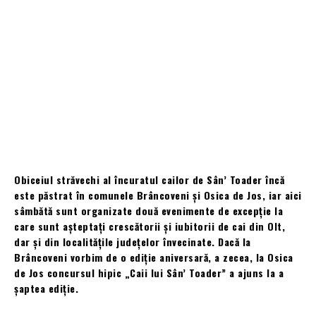
Obiceiul străvechi al încuratul cailor de Sân’ Toader încă
este păstrat în comunele Brâncoveni şi Osica de Jos, iar aici
sâmbătă sunt organizate două evenimente de excepţie la
care sunt aşteptaţi crescătorii şi iubitorii de cai din Olt,
dar şi din localităţile judeţelor învecinate. Dacă la
Brâncoveni vorbim de o ediţie aniversară, a zecea, la Osica
de Jos concursul hipic „Caii lui Sân’ Toader” a ajuns la a
şaptea ediţie.