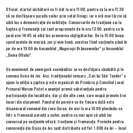
Oficial, startul sărbătorii va fi dat la ora 11:00, pentru ca la ora 11:30
să se desfăşoare parada cailor prin satul Ociogi, iar o oră mai târziu să
aibă loc o demonstrație de echitație. Concursurile de tracţiune cai la
buştea şi frumuseţe cai sunt programate de la ora 13:00, pentru ca în
jurul orei 14:45 să aibă loc premierea câştigătorilor. De la 15:00 încep
spectacolele de muzică, joc şi voie bună, acestea fiind susţinute până în
jur de ora 19:00 de Ansamblul „Mugurașii Brâncovenilor” şi Ansamblul
„Doina Oltului”.
Un eveniment de anvergură asemănător se va desfăşura sâmbătă şi în
comuna Osica de Jos. Aici, tradiţionalul concurs „Caii lui Sân’ Toader” a
ajuns la ediţia a şaptea şi este organizat de Primăria şi Consiliul Local.
Primarul Marian Pistol a anunţat premii substanţiale pentru
participanţii din localitate, dar şi din alte zone, care ocupă primele trei
locuri din clasament. Punctul de pornire ca de fiecare dată este
dispensarul comunal din zona Goran, de aici la ora 10:00 plecându-se
într-o frumoasă paradă a cailor, pentru ca mai apoi să aibă loc
concursul pe secţiunile viteză, tracţiune şi frumuseţe. Premiile pentru
concurenţii din Osica de Jos sunt distribuite astfel: 1.000 de lei – locul