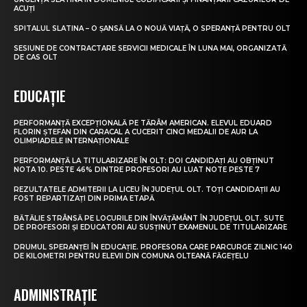
ACUȚI
SPITALUL SLATINA – O ȘANSĂ LA O NOUĂ VIAȚĂ, O SPERANȚĂ PENTRU OLT
SESIUNE DE CONTRACTARE SERVICII MEDICALE ÎN LUNA MAI, ORGANIZATĂ
DE CAS OLT
EDUCAȚIE
PERFORMANȚĂ EXCEPȚIONALĂ PE TĂRÂM AMERICAN. ELEVUL EDUARD
FLORIN ȘTEFAN DIN CARACAL A CUCERIT CINCI MEDALII DE AUR LA
OLIMPIADELE INTERNAȚIONALE
PERFORMANȚĂ LA TITULARIZARE ÎN OLT: DOI CANDIDAȚI AU OBȚINUT
NOTA 10. PESTE 46% DINTRE PROFESORI AU LUAT NOTE PESTE 7
REZULTATELE ADMITERII LA LICEU ÎN JUDEȚUL OLT. TOȚI CANDIDAȚII AU
FOST REPARTIZAȚI DIN PRIMA ETAPĂ
BĂTĂLIE STRÂNSĂ PE LOCURILE DIN ÎNVĂȚĂMÂNT ÎN JUDEȚUL OLT. SUTE
DE PROFESORI ȘI EDUCATORI AU SUSȚINUT EXAMENUL DE TITULARIZARE
DRUMUL SPERANȚEI ÎN EDUCAȚIE. PROFESORA CARE PARCURGE ZILNIC 140
DE KILOMETRI PENTRU ELEVII DIN COMUNA OLTEANĂ FĂGEȚELU
ADMINISTRAȚIE