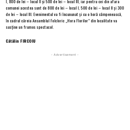
I, 800 de lei – locul II şi 500 de lei – locul III, iar pentru cei din afara
comunei acestea sunt de 800 de lei – locul I, 500 de lei – locul II şi 300
de lei – locul III. Evenimentul va fi încununat şi cu o horă câmpenească,
în cadrul căreia Ansamblul Folcloric „Hora Florilor” din localitate va
susţine un frumos spectacol.
Cătălin FIRCOIU
- Advertisement -