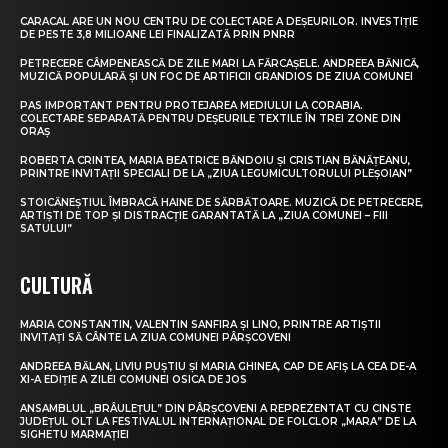
CARACAL ARE UN NOU CENTRU DE COLECTARE A DEȘEURILOR. INVESTIȚIE
DE PESTE 3,8 MILIOANE LEI FINALIZATĂ PRIN PNRR
PETRECERE CÂMPENEASCĂ DE ZILE MARI LA FĂRCAȘELE. ANDREEA BĂNICĂ,
MUZICĂ POPULARĂ ȘI UN FOC DE ARTIFICII GRANDIOS DE ZIUA COMUNEI
PAS IMPORTANT PENTRU PROTEJAREA MEDIULUI LA CORABIA.
COLECTARE SEPARATĂ PENTRU DEȘEURILE TEXTILE ÎN TREI ZONE DIN
ORAȘ
ROBERTA CRINTEA, MARIA BEATRICE BĂNDOIU ȘI CRISTIAN BĂNĂȚEANU,
PRINTRE INVITAȚII SPECIALI DE LA „ZIUA LEGUMICULTORULUI PLEȘOIAN”
STOICĂNEȘTIUL ÎMBRACĂ HAINE DE SĂRBĂTOARE. MUZICĂ DE PETRECERE,
ARTIȘTI DE TOP ȘI DISTRACȚIE GARANTATĂ LA „ZIUA COMUNEI – FIII
SATULUI”
CULTURĂ
MARIA CONSTANTIN, VALENTIN SANFIRA ȘI LINO, PRINTRE ARTIȘTII
INVITAȚI SĂ CÂNTE LA ZIUA COMUNEI PÂRȘCOVENI
ANDREEA BĂLAN, LIVIU PUȘTIU ȘI MARIA GHINEA, CAP DE AFIȘ LA CEA DE-A
XI-A EDIȚIE A ZILEI COMUNEI OSICA DE JOS
ANSAMBLUL „BRÂULEȚUL” DIN PÂRȘCOVENI A REPREZENTAT CU CINSTE
JUDEȚUL OLT LA FESTIVALUL INTERNAȚIONAL DE FOLCLOR „MARA” DE LA
SIGHETU MARMAȚIEI