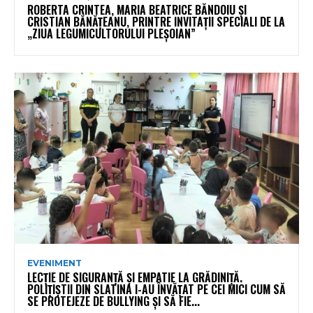
ROBERTA CRINTEA, MARIA BEATRICE BĂNDOIU ȘI
CRISTIAN BĂNĂȚEANU, PRINTRE INVITAȚII SPECIALI DE LA
„ZIUA LEGUMICULTORULUI PLEȘOIAN”
EVENIMENT
LECȚIE DE SIGURANȚĂ ȘI EMPATIE LA GRĂDINIȚĂ.
POLIȚIȘTII DIN SLATINA I-AU ÎNVĂȚAT PE CEI MICI CUM SĂ
SE PROTEJEZE DE BULLYING ȘI SĂ FIE...