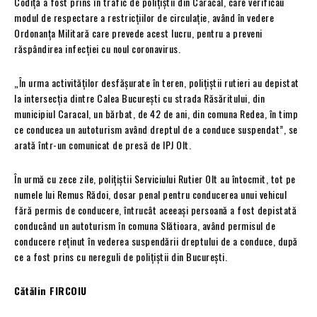
Codiță a fost prins în trafic de polițiștii din Caracal, care verificau
modul de respectare a restricțiilor de circulație, având în vedere
Ordonanța Militară care prevede acest lucru, pentru a preveni
răspândirea infecției cu noul coronavirus.
„În urma activităților desfășurate în teren, polițiștii rutieri au depistat
la intersecția dintre Calea București cu strada Răsăritului, din
municipiul Caracal, un bărbat, de 42 de ani, din comuna Redea, în timp
ce conducea un autoturism având dreptul de a conduce suspendat”, se
arată într-un comunicat de presă de IPJ Olt.
În urmă cu zece zile, polițiștii Serviciului Rutier Olt au întocmit, tot pe
numele lui Remus Rădoi, dosar penal pentru conducerea unui vehicul
fără permis de conducere, întrucât aceeași persoană a fost depistată
conducând un autoturism în comuna Slătioara, având permisul de
conducere reținut în vederea suspendării dreptului de a conduce, după
ce a fost prins cu nereguli de polițiștii din București.
Cătălin FIRCOIU