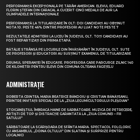
PERFORMANȚĂ EXCEPȚIONALĂ PE TĂRÂM AMERICAN. ELEVUL EDUARD
FLORIN ȘTEFAN DIN CARACAL A CUCERIT CINCI MEDALII DE AUR LA
OLIMPIADELE INTERNAȚIONALE
PERFORMANȚĂ LA TITULARIZARE ÎN OLT: DOI CANDIDAȚI AU OBȚINUT
NOTA 10. PESTE 46% DINTRE PROFESORI AU LUAT NOTE PESTE 7
REZULTATELE ADMITERII LA LICEU ÎN JUDEȚUL OLT. TOȚI CANDIDAȚII AU
FOST REPARTIZAȚI DIN PRIMA ETAPĂ
BĂTĂLIE STRÂNSĂ PE LOCURILE DIN ÎNVĂȚĂMÂNT ÎN JUDEȚUL OLT. SUTE
DE PROFESORI ȘI EDUCATORI AU SUSȚINUT EXAMENUL DE TITULARIZARE
DRUMUL SPERANȚEI ÎN EDUCAȚIE. PROFESORA CARE PARCURGE ZILNIC 140
DE KILOMETRI PENTRU ELEVII DIN COMUNA OLTEANĂ FĂGEȚELU
ADMINISTRAȚIE
ROBERTA CRINTEA, MARIA BEATRICE BĂNDOIU ȘI CRISTIAN BĂNĂȚEANU,
PRINTRE INVITAȚII SPECIALI DE LA „ZIUA LEGUMICULTORULUI PLEȘOIAN”
STOICĂNEȘTIUL ÎMBRACĂ HAINE DE SĂRBĂTOARE. MUZICĂ DE PETRECERE,
ARTIȘTI DE TOP ȘI DISTRACȚIE GARANTATĂ LA „ZIUA COMUNEI – FIII
SATULUI”
SĂRBĂTOARE LA SCĂRIȘOARA DE SFÂNTA MARIA. SPECTACOL FOLCLORIC
CU ANSAMBLUL „DOINA OLTULUI” DIN SLATINA ȘI SURPRIZE PENTRU
LOCALNICI