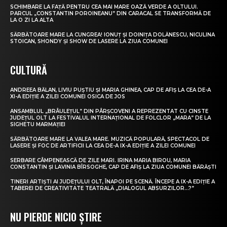
SCHIMBARE LA FAȚĂ PENTRU CEA MAI MARE OAZĂ VERDE A OLTULUI.
PARCUL „CONSTANTIN POROINEANU” DIN CARACAL SE TRANSFORMĂ DE
LA O ZI LA ALTA
SĂRBĂTOARE MARE LA CUNGREA! IONUȚ ȘI DOINIȚA DOLĂNESCU, NICULINA
STOICAN, SHONDY ȘI SHOW DE LASERE LA ZIUA COMUNEI
CULTURĂ
ANDREEA BĂLAN, LIVIU PUȘTIU ȘI MARIA GHINEA, CAP DE AFIȘ LA CEA DE-A
XI-A EDIȚIE A ZILEI COMUNEI OSICA DE JOS
ANSAMBLUL „BRÂULEȚUL” DIN PÂRȘCOVENI A REPREZENTAT CU CINSTE
JUDEȚUL OLT LA FESTIVALUL INTERNAȚIONAL DE FOLCLOR „MARA” DE LA
SIGHETU MARMAȚIEI
SĂRBĂTOARE MARE LA VALEA MARE. MUZICĂ POPULARĂ, SPECTACOL DE
LASERE ȘI FOC DE ARTIFICII LA CEA DE-A IX-A EDIȚIE A ZILEI COMUNEI
SERBARE CÂMPENEASCĂ DE ZILE MARI. IRINA MARIA BIROU, MARIA
CONSTANTIN ȘI LAVINIA BÎRSOGHE, CAP DE AFIȘ LA ZIUA COMUNEI BĂRĂȘTI
TINERI ARTIȘTI AI JUDEȚULUI OLT, ÎNAPOI PE SCENĂ. ÎNCEPE A IX-A EDIȚIE A
TABEREI DE CREATIVITATE TEATRALĂ „DIALOGUL ABSURZILOR…?”
NU PIERDE NICIO ȘTIRE