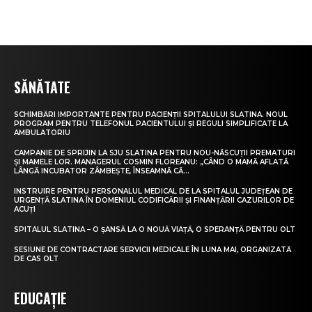
SĂNĂTATE
SCHIMBĂRI IMPORTANTE PENTRU PACIENȚII SPITALULUI SLATINA. NOUL
PROGRAM PENTRU TELEFONUL PACIENTULUI ȘI REGULI SIMPLIFICATE LA
AMBULATORIU
CAMPANIE DE SPRIJIN LA SJU SLATINA PENTRU NOU-NĂSCUȚII PREMATURI
ȘI MAMELE LOR. MANAGERUL COSMIN FLOREANU: „CÂND O MAMĂ AFLATĂ
LÂNGĂ INCUBATOR ZÂMBEȘTE, ÎNSEAMNĂ CĂ...
INSTRUIRE PENTRU PERSONALUL MEDICAL DE LA SPITALUL JUDEȚEAN DE
URGENȚĂ SLATINA ÎN DOMENIUL CODIFICĂRII ȘI FINANȚĂRII CAZURILOR DE
ACUȚI
SPITALUL SLATINA – O ȘANSĂ LA O NOUĂ VIAȚĂ, O SPERANȚĂ PENTRU OLT
SESIUNE DE CONTRACTARE SERVICII MEDICALE ÎN LUNA MAI, ORGANIZATĂ
DE CAS OLT
EDUCAȚIE