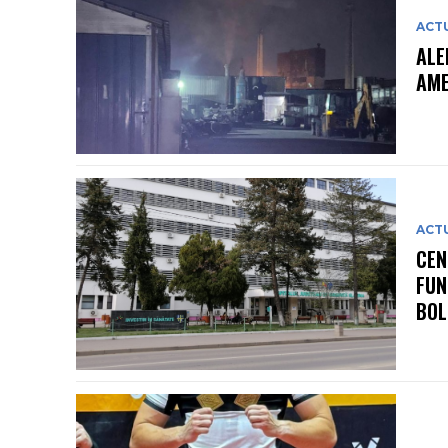
ACT
ALE
AME
ACT
CEN
FUN
BOL