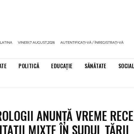
LATINA
VINERI,7 AUGUST,2026
AUTENTIFICAȚI-VĂ / ÎNREGISTRAȚI-VĂ
ATE
POLITICĂ
EDUCAȚIE
SĂNĂTATE
SOCIA
OLOGII ANUNȚĂ VREME RECE
TAȚII MIXTE ÎN SUDUL ȚĂRII