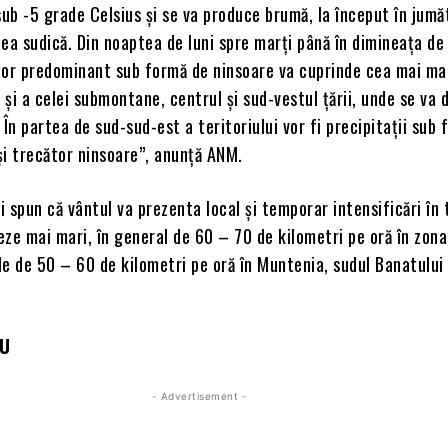
sub -5 grade Celsius şi se va produce brumă, la început în jum
 cea sudică. Din noaptea de luni spre marţi până în dimineaţa de
iilor predominant sub formă de ninsoare va cuprinde cea mai ma
şi a celei submontane, centrul şi sud-vestul ţării, unde se va
 În partea de sud-sud-est a teritoriului vor fi precipitaţii sub
 şi trecător ninsoare”, anunță ANM.
 spun că vântul va prezenta local şi temporar intensificări în
teze mai mari, în general de 60 – 70 de kilometri pe oră în zo
ale de 50 – 60 de kilometri pe oră în Muntenia, sudul Banatului 
IU
- Advertisement -