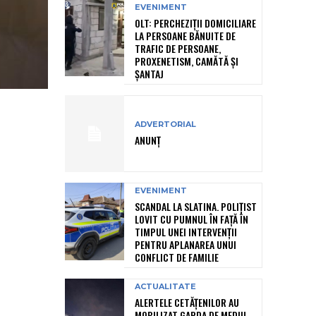
EVENIMENT
OLT: PERCHEZIŢII DOMICILIARE
LA PERSOANE BĂNUITE DE
TRAFIC DE PERSOANE,
PROXENETISM, CAMĂTĂ ŞI
ŞANTAJ
ADVERTORIAL
ANUNȚ
EVENIMENT
SCANDAL LA SLATINA. POLIȚIST
LOVIT CU PUMNUL ÎN FAȚĂ ÎN
TIMPUL UNEI INTERVENȚII
PENTRU APLANAREA UNUI
CONFLICT DE FAMILIE
ACTUALITATE
ALERTELE CETĂȚENILOR AU
MOBILIZAT GARDA DE MEDIU