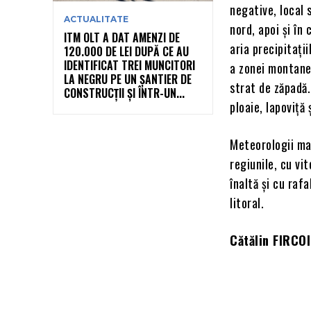
negative, local 
ACTUALITATE
nord, apoi şi în
ITM OLT A DAT AMENZI DE
aria precipitaț
120.000 DE LEI DUPĂ CE AU
IDENTIFICAT TREI MUNCITORI
a zonei montane 
LA NEGRU PE UN ȘANTIER DE
strat de zăpadă.
CONSTRUCȚII ȘI ÎNTR-UN...
ploaie, lapoviţă
Meteorologii mai
regiunile, cu vi
înaltă şi cu raf
litoral.
Cătălin FIRCO