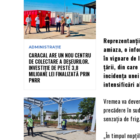
Reprezentanții
ADMINISTRAȚIE
amiaza, o inf
CARACAL ARE UN NOU CENTRU
în vigoare de 
DE COLECTARE A DEȘEURILOR.
țării, din care
INVESTIȚIE DE PESTE 3,8
MILIOANE LEI FINALIZATĂ PRIN
incidența unei
PNRR
intensificări a
Vremea va deveni
precădere în sud
senzaţia de frig
„În timpul nopţi