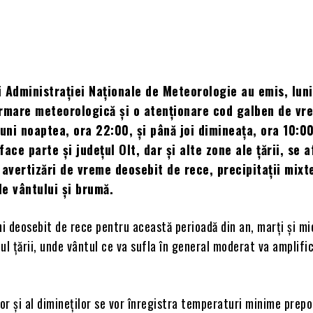
 Administrației Naționale de Meteorologie au emis, lun
ormare meteorologică și o atenționare cod galben de vr
luni noaptea, ora 22:00, și până joi dimineața, ora 10:0
 face parte și județul Olt, dar și alte zone ale țării, se a
 avertizări de vreme deosebit de rece, precipitaţii mixt
le vântului și brumă.
 deosebit de rece pentru această perioadă din an, marți și mi
ul țării, unde vântul ce va sufla în general moderat va amplifi
.
lor şi al dimineţilor se vor înregistra temperaturi minime prep