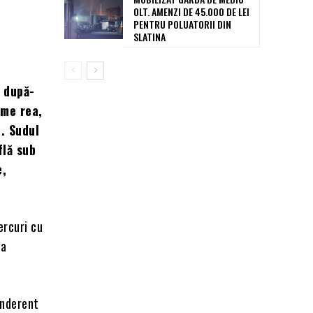
OLT. AMENZI DE 45.000 DE LEI
PENTRU POLUATORII DIN
SLATINA
i după-
eme rea,
0. Sudul
flă sub
e,
ercuri cu
ca
onderent