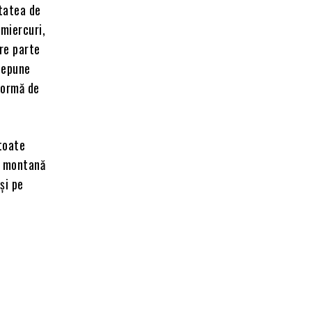
ătatea de
 miercuri,
re parte
 depune
 formă de
 toate
na montană
şi pe