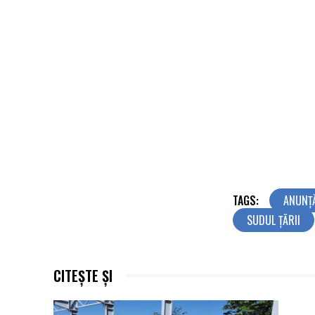
TAGS:
ANUNȚ
SUDUL ŢĂRII
CITEȘTE ȘI