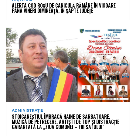
ALERTA COD ROȘU DE CANICULĂ RĂMÂNE ÎN VIGOARE
PÂNĂ VINERI DIMINEAȚA, ÎN ȘAPTE JUDEȚE
ADMINISTRAȚIE
STOICĂNEȘTIUL ÎMBRACĂ HAINE DE SĂRBĂTOARE.
MUZICĂ DE PETRECERE, ARTIȘTI DE TOP ȘI DISTRACȚIE
GARANTATĂ LA „ZIUA COMUNEI – FIII SATULUI”