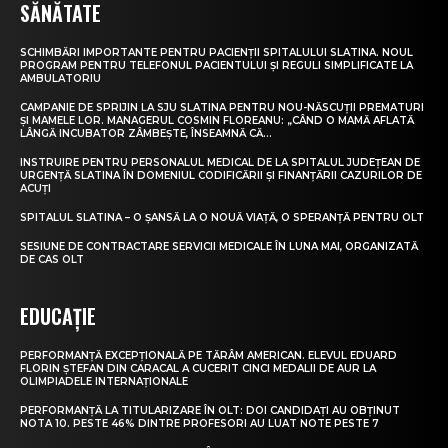
SĂNĂTATE
SCHIMBĂRI IMPORTANTE PENTRU PACIENȚII SPITALULUI SLATINA. NOUL
PROGRAM PENTRU TELEFONUL PACIENTULUI ȘI REGULI SIMPLIFICATE LA
AMBULATORIU
CAMPANIE DE SPRIJIN LA SJU SLATINA PENTRU NOU-NĂSCUȚII PREMATURI
ȘI MAMELE LOR. MANAGERUL COSMIN FLOREANU: „CÂND O MAMĂ AFLATĂ
LÂNGĂ INCUBATOR ZÂMBEȘTE, ÎNSEAMNĂ CĂ...
INSTRUIRE PENTRU PERSONALUL MEDICAL DE LA SPITALUL JUDEȚEAN DE
URGENȚĂ SLATINA ÎN DOMENIUL CODIFICĂRII ȘI FINANȚĂRII CAZURILOR DE
ACUȚI
SPITALUL SLATINA – O ȘANSĂ LA O NOUĂ VIAȚĂ, O SPERANȚĂ PENTRU OLT
SESIUNE DE CONTRACTARE SERVICII MEDICALE ÎN LUNA MAI, ORGANIZATĂ
DE CAS OLT
EDUCAȚIE
PERFORMANȚĂ EXCEPȚIONALĂ PE TĂRÂM AMERICAN. ELEVUL EDUARD
FLORIN ȘTEFAN DIN CARACAL A CUCERIT CINCI MEDALII DE AUR LA
OLIMPIADELE INTERNAȚIONALE
PERFORMANȚĂ LA TITULARIZARE ÎN OLT: DOI CANDIDAȚI AU OBȚINUT
NOTA 10. PESTE 46% DINTRE PROFESORI AU LUAT NOTE PESTE 7