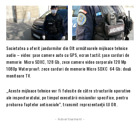
Societatea a oferit jandarmilor din Olt următoarele mijloace tehnice
audio – video: șase camere auto cu GPS, ecran tactil; șase carduri de
memorie Micro SDXC, 128 Gb, zece camere video corporale 120 Mp
1080p Waterproof; zece carduri de memorie Micro SDXC 64 Gb; două
monitoare TV.
„Aceste mijloace tehnice vor fi folosite de către structurile operative
ale inspectoratului, pe timpul executării misiunilor specifice, pentru
probarea faptelor antisociale”, transmit reprezentanții IJJ Olt.
- Advertisement -