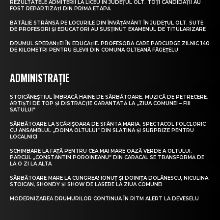
REZULTATELE ADMITERII LA LICEU ÎN JUDEȚUL OLT. TOȚI CANDIDAȚII AU
FOST REPARTIZAȚI DIN PRIMA ETAPĂ
BĂTĂLIE STRÂNSĂ PE LOCURILE DIN ÎNVĂȚĂMÂNT ÎN JUDEȚUL OLT. SUTE
DE PROFESORI ȘI EDUCATORI AU SUSȚINUT EXAMENUL DE TITULARIZARE
DRUMUL SPERANȚEI ÎN EDUCAȚIE. PROFESORA CARE PARCURGE ZILNIC 140
DE KILOMETRI PENTRU ELEVII DIN COMUNA OLTEANĂ FĂGEȚELU
ADMINISTRAȚIE
STOICĂNEȘTIUL ÎMBRACĂ HAINE DE SĂRBĂTOARE. MUZICĂ DE PETRECERE,
ARTIȘTI DE TOP ȘI DISTRACȚIE GARANTATĂ LA „ZIUA COMUNEI – FIII
SATULUI”
SĂRBĂTOARE LA SCĂRIȘOARA DE SFÂNTA MARIA. SPECTACOL FOLCLORIC
CU ANSAMBLUL „DOINA OLTULUI” DIN SLATINA ȘI SURPRIZE PENTRU
LOCALNICI
SCHIMBARE LA FAȚĂ PENTRU CEA MAI MARE OAZĂ VERDE A OLTULUI.
PARCUL „CONSTANTIN POROINEANU” DIN CARACAL SE TRANSFORMĂ DE
LA O ZI LA ALTA
SĂRBĂTOARE MARE LA CUNGREA! IONUȚ ȘI DOINIȚA DOLĂNESCU, NICULINA
STOICAN, SHONDY ȘI SHOW DE LASERE LA ZIUA COMUNEI
MODERNIZAREA DRUMURILOR CONTINUĂ ÎN RITM ALERT LA DEVESELU