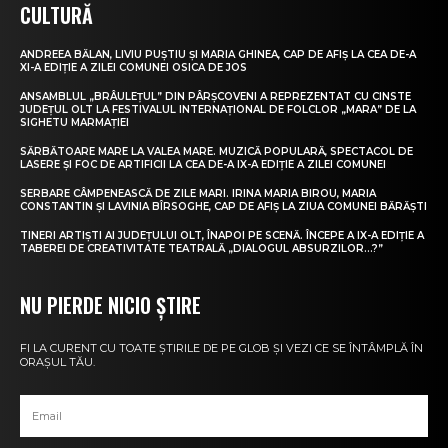
CULTURĂ
ANDREEA BĂLAN, LIVIU PUȘTIU ȘI MARIA GHINEA, CAP DE AFIȘ LA CEA DE-A
XI-A EDIȚIE A ZILEI COMUNEI OSICA DE JOS
ANSAMBLUL „BRÂULEȚUL” DIN PÂRȘCOVENI A REPREZENTAT CU CINSTE
JUDEȚUL OLT LA FESTIVALUL INTERNAȚIONAL DE FOLCLOR „MARA” DE LA
SIGHETU MARMAȚIEI
SĂRBĂTOARE MARE LA VALEA MARE. MUZICĂ POPULARĂ, SPECTACOL DE
LASERE ȘI FOC DE ARTIFICII LA CEA DE-A IX-A EDIȚIE A ZILEI COMUNEI
SERBARE CÂMPENEASCĂ DE ZILE MARI. IRINA MARIA BIROU, MARIA
CONSTANTIN ȘI LAVINIA BÎRSOGHE, CAP DE AFIȘ LA ZIUA COMUNEI BĂRĂȘTI
TINERI ARTIȘTI AI JUDEȚULUI OLT, ÎNAPOI PE SCENĂ. ÎNCEPE A IX-A EDIȚIE A
TABEREI DE CREATIVITATE TEATRALĂ „DIALOGUL ABSURZILOR…?”
NU PIERDE NICIO ȘTIRE
FI LA CURENT CU TOATE ȘTIRILE DE PE GLOB ȘI VEZI CE SE ÎNTÂMPLĂ ÎN
ORAȘUL TĂU.