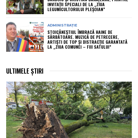
INVITAȚII SPECIALI DE LA „ZIUA
LEGUMICULTORULUI PLEȘOIAN”
ADMINISTRAȚIE
STOICĂNEȘTIUL ÎMBRACĂ HAINE DE
SĂRBĂTOARE. MUZICĂ DE PETRECERE,
ARTIȘTI DE TOP ȘI DISTRACȚIE GARANTATĂ
LA „ZIUA COMUNEI – FIII SATULUI”
ULTIMELE ȘTIRI