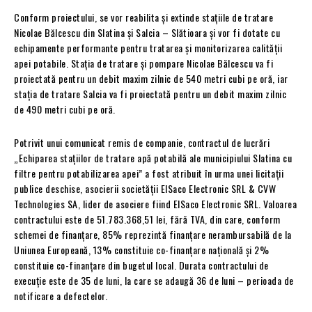
Conform proiectului, se vor reabilita și extinde stațiile de tratare
Nicolae Bălcescu din Slatina și Salcia – Slătioara și vor fi dotate cu
echipamente performante pentru tratarea și monitorizarea calității
apei potabile. Stația de tratare și pompare Nicolae Bălcescu va fi
proiectată pentru un debit maxim zilnic de 540 metri cubi pe oră, iar
stația de tratare Salcia va fi proiectată pentru un debit maxim zilnic
de 490 metri cubi pe oră.
Potrivit unui comunicat remis de companie, contractul de lucrări
„Echiparea stațiilor de tratare apă potabilă ale municipiului Slatina cu
filtre pentru potabilizarea apei” a fost atribuit în urma unei licitații
publice deschise, asocierii societății ElSaco Electronic SRL & CVW
Technologies SA, lider de asociere fiind ElSaco Electronic SRL. Valoarea
contractului este de 51.783.368,51 lei, fără TVA, din care, conform
schemei de finanţare, 85% reprezintă finanţare nerambursabilă de la
Uniunea Europeană, 13% constituie co-finanțare naţională și 2%
constituie co-finanțare din bugetul local. Durata contractului de
execuție este de 35 de luni, la care se adaugă 36 de luni – perioada de
notificare a defectelor.