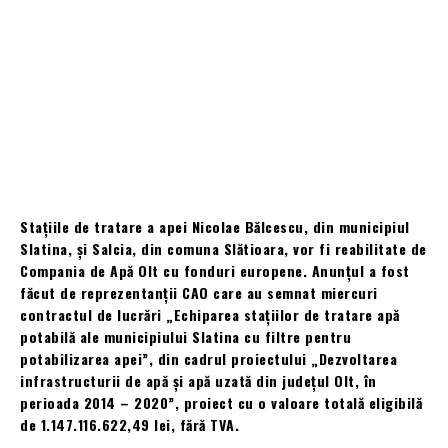
Stațiile de tratare a apei Nicolae Bălcescu, din municipiul
Slatina, și Salcia, din comuna Slătioara, vor fi reabilitate de
Compania de Apă Olt cu fonduri europene. Anunțul a fost
făcut de reprezentanții CAO care au semnat miercuri
contractul de lucrări „Echiparea stațiilor de tratare apă
potabilă ale municipiului Slatina cu filtre pentru
potabilizarea apei”, din cadrul proiectului „Dezvoltarea
infrastructurii de apă și apă uzată din județul Olt, în
perioada 2014 – 2020”, proiect cu o valoare totală eligibilă
de 1.147.116.622,49 lei, fără TVA.