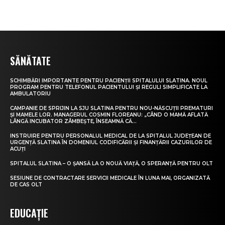
SĂNĂTATE
SCHIMBĂRI IMPORTANTE PENTRU PACIENȚII SPITALULUI SLATINA. NOUL
PROGRAM PENTRU TELEFONUL PACIENTULUI ȘI REGULI SIMPLIFICATE LA
AMBULATORIU
CAMPANIE DE SPRIJIN LA SJU SLATINA PENTRU NOU-NĂSCUȚII PREMATURI
ȘI MAMELE LOR. MANAGERUL COSMIN FLOREANU: „CÂND O MAMĂ AFLATĂ
LÂNGĂ INCUBATOR ZÂMBEȘTE, ÎNSEAMNĂ CĂ...
INSTRUIRE PENTRU PERSONALUL MEDICAL DE LA SPITALUL JUDEȚEAN DE
URGENȚĂ SLATINA ÎN DOMENIUL CODIFICĂRII ȘI FINANȚĂRII CAZURILOR DE
ACUȚI
SPITALUL SLATINA – O ȘANSĂ LA O NOUĂ VIAȚĂ, O SPERANȚĂ PENTRU OLT
SESIUNE DE CONTRACTARE SERVICII MEDICALE ÎN LUNA MAI, ORGANIZATĂ
DE CAS OLT
EDUCAȚIE