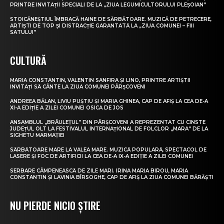
PRINTRE INVITAȚII SPECIALI DE LA „ZIUA LEGUMICULTORULUI PLEȘOIAN”
STOICĂNEȘTIUL ÎMBRACĂ HAINE DE SĂRBĂTOARE. MUZICĂ DE PETRECERE,
ARTIȘTI DE TOP ȘI DISTRACȚIE GARANTATĂ LA „ZIUA COMUNEI – FIII
SATULUI”
CULTURĂ
MARIA CONSTANTIN, VALENTIN SANFIRA ȘI LINO, PRINTRE ARTIȘTII
INVITAȚI SĂ CÂNTE LA ZIUA COMUNEI PÂRȘCOVENI
ANDREEA BĂLAN, LIVIU PUȘTIU ȘI MARIA GHINEA, CAP DE AFIȘ LA CEA DE-A
XI-A EDIȚIE A ZILEI COMUNEI OSICA DE JOS
ANSAMBLUL „BRÂULEȚUL” DIN PÂRȘCOVENI A REPREZENTAT CU CINSTE
JUDEȚUL OLT LA FESTIVALUL INTERNAȚIONAL DE FOLCLOR „MARA” DE LA
SIGHETU MARMAȚIEI
SĂRBĂTOARE MARE LA VALEA MARE. MUZICĂ POPULARĂ, SPECTACOL DE
LASERE ȘI FOC DE ARTIFICII LA CEA DE-A IX-A EDIȚIE A ZILEI COMUNEI
SERBARE CÂMPENEASCĂ DE ZILE MARI. IRINA MARIA BIROU, MARIA
CONSTANTIN ȘI LAVINIA BÎRSOGHE, CAP DE AFIȘ LA ZIUA COMUNEI BĂRĂȘTI
NU PIERDE NICIO ȘTIRE