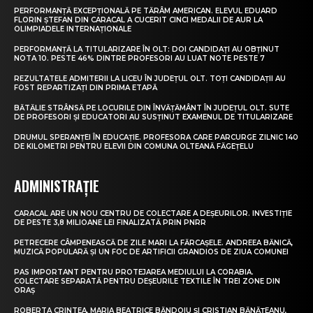
PERFORMANȚĂ EXCEPȚIONALĂ PE TĂRÂM AMERICAN. ELEVUL EDUARD
FLORIN ȘTEFAN DIN CARACAL A CUCERIT CINCI MEDALII DE AUR LA
OLIMPIADELE INTERNAȚIONALE
PERFORMANȚĂ LA TITULARIZARE ÎN OLT: DOI CANDIDAȚI AU OBȚINUT
NOTA 10. PESTE 46% DINTRE PROFESORI AU LUAT NOTE PESTE 7
REZULTATELE ADMITERII LA LICEU ÎN JUDEȚUL OLT. TOȚI CANDIDAȚII AU
FOST REPARTIZAȚI DIN PRIMA ETAPĂ
BĂTĂLIE STRÂNSĂ PE LOCURILE DIN ÎNVĂȚĂMÂNT ÎN JUDEȚUL OLT. SUTE
DE PROFESORI ȘI EDUCATORI AU SUSȚINUT EXAMENUL DE TITULARIZARE
DRUMUL SPERANȚEI ÎN EDUCAȚIE. PROFESORA CARE PARCURGE ZILNIC 140
DE KILOMETRI PENTRU ELEVII DIN COMUNA OLTEANĂ FĂGEȚELU
ADMINISTRAȚIE
CARACAL ARE UN NOU CENTRU DE COLECTARE A DEȘEURILOR. INVESTIȚIE
DE PESTE 3,8 MILIOANE LEI FINALIZATĂ PRIN PNRR
PETRECERE CÂMPENEASCĂ DE ZILE MARI LA FĂRCAȘELE. ANDREEA BĂNICĂ,
MUZICĂ POPULARĂ ȘI UN FOC DE ARTIFICII GRANDIOS DE ZIUA COMUNEI
PAS IMPORTANT PENTRU PROTEJAREA MEDIULUI LA CORABIA.
COLECTARE SEPARATĂ PENTRU DEȘEURILE TEXTILE ÎN TREI ZONE DIN
ORAȘ
ROBERTA CRINTEA, MARIA BEATRICE BĂNDOIU ȘI CRISTIAN BĂNĂȚEANU,