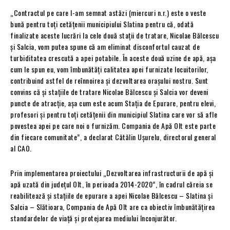
„Contractul pe care l-am semnat astăzi (miercuri n.r.) este o veste
bună pentru toți cetățenii municipiului Slatina pentru că, odată
finalizate aceste lucrări la cele două stații de tratare, Nicolae Bălcescu
și Salcia, vom putea spune că am eliminat disconfortul cauzat de
turbiditatea crescută a apei potabile. În aceste două uzine de apă, așa
cum le spun eu, vom îmbunătăți calitatea apei furnizate locuitorilor,
contribuind astfel de reînnoirea și dezvoltarea orașului nostru. Sunt
convins că și stațiile de tratare Nicolae Bălcescu și Salcia vor deveni
puncte de atracție, așa cum este acum Stația de Epurare, pentru elevi,
profesori și pentru toți cetățenii din municipiul Slatina care vor să afle
povestea apei pe care noi o furnizăm. Compania de Apă Olt este parte
din fiecare comunitate”, a declarat Cătălin Ușurelu, directorul general
al CAO.
Prin implementarea proiectului „Dezvoltarea infrastructurii de apă și
apă uzată din județul Olt, în perioada 2014-2020”, în cadrul căreia se
reabilitează și stațiile de epurare a apei Nicolae Bălcescu – Slatina și
Salcia – Slătioara, Compania de Apă Olt are ca obiectiv îmbunătățirea
standardelor de viață și protejarea mediului înconjurător.