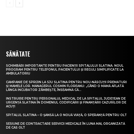
SĂNĂTATE
SCHIMBĂRI IMPORTANTE PENTRU PACIENȚII SPITALULUI SLATINA. NOUL
PROGRAM PENTRU TELEFONUL PACIENTULUI ȘI REGULI SIMPLIFICATE LA
AMBULATORIU
CAMPANIE DE SPRIJIN LA SJU SLATINA PENTRU NOU-NĂSCUȚII PREMATURI
ȘI MAMELE LOR. MANAGERUL COSMIN FLOREANU: „CÂND O MAMĂ AFLATĂ
LÂNGĂ INCUBATOR ZÂMBEȘTE, ÎNSEAMNĂ CĂ...
INSTRUIRE PENTRU PERSONALUL MEDICAL DE LA SPITALUL JUDEȚEAN DE
URGENȚĂ SLATINA ÎN DOMENIUL CODIFICĂRII ȘI FINANȚĂRII CAZURILOR DE
ACUȚI
SPITALUL SLATINA – O ȘANSĂ LA O NOUĂ VIAȚĂ, O SPERANȚĂ PENTRU OLT
SESIUNE DE CONTRACTARE SERVICII MEDICALE ÎN LUNA MAI, ORGANIZATĂ
DE CAS OLT