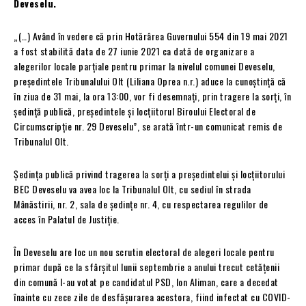
Deveselu.
„(…) Având în vedere că prin Hotărârea Guvernului 554 din 19 mai 2021
a fost stabilită data de 27 iunie 2021 ca dată de organizare a
alegerilor locale parţiale pentru primar la nivelul comunei Deveselu,
preşedintele Tribunalului Olt (Liliana Oprea n.r.) aduce la cunoştinţă că
în ziua de 31 mai, la ora 13:00, vor fi desemnaţi, prin tragere la sorţi, în
şedinţă publică, preşedintele şi locţiitorul Biroului Electoral de
Circumscripţie nr. 29 Deveselu”, se arată într-un comunicat remis de
Tribunalul Olt.
Şedinţa publică privind tragerea la sorţi a preşedintelui şi locţiitorului
BEC Deveselu va avea loc la Tribunalul Olt, cu sediul în strada
Mânăstirii, nr. 2, sala de şedinţe nr. 4, cu respectarea regulilor de
acces în Palatul de Justiţie.
În Deveselu are loc un nou scrutin electoral de alegeri locale pentru
primar după ce la sfârşitul lunii septembrie a anului trecut cetăţenii
din comună l-au votat pe candidatul PSD, Ion Aliman, care a decedat
înainte cu zece zile de desfăşurarea acestora, fiind infectat cu COVID-