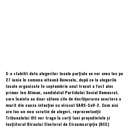
S-a stabilit data alegerilor locale parţiale ce vor avea loc pe
27 iunie în comuna olteană Deveselu, după ce la alegerile
locale organizate în septembrie anul trecut a fost ales
primar Ion Aliman, candidatul Partidului Social Democrat,
care înainte cu doar câteva zile de desfăşurarea acestora a
murit din cauza infecţiei cu virusul SARS-CoV-2. Cum aici
are loc un nou scrutin de alegeri, reprezentanţii
Tribunalului Olt vor trage la sorţi luni preşedintele şi
locţiitorul Biroului Electoral de Circumscripţie (BEC)