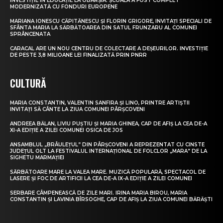
INVESTIȚIE ÎN EDUCAȚIE LA OBÂRȘIA. ȘCOALA A FOST COMPLET
MODERNIZATĂ CU FONDURI EUROPENE
MARIANA IONESCU CĂPITĂNESCU ȘI FLORIN GRIGORE, INVITAȚI SPECIALI DE
SFÂNTA MARIA LA SĂRBĂTOAREA DIN SATUL FRUNZARU AL COMUNEI
SPRÂNCENATA
CARACAL ARE UN NOU CENTRU DE COLECTARE A DEȘEURILOR. INVESTIȚIE
DE PESTE 3,8 MILIOANE LEI FINALIZATĂ PRIN PNRR
CULTURĂ
MARIA CONSTANTIN, VALENTIN SANFIRA ȘI LINO, PRINTRE ARTIȘTII
INVITAȚI SĂ CÂNTE LA ZIUA COMUNEI PÂRȘCOVENI
ANDREEA BĂLAN, LIVIU PUȘTIU ȘI MARIA GHINEA, CAP DE AFIȘ LA CEA DE-A
XI-A EDIȚIE A ZILEI COMUNEI OSICA DE JOS
ANSAMBLUL „BRÂULEȚUL” DIN PÂRȘCOVENI A REPREZENTAT CU CINSTE
JUDEȚUL OLT LA FESTIVALUL INTERNAȚIONAL DE FOLCLOR „MARA” DE LA
SIGHETU MARMAȚIEI
SĂRBĂTOARE MARE LA VALEA MARE. MUZICĂ POPULARĂ, SPECTACOL DE
LASERE ȘI FOC DE ARTIFICII LA CEA DE-A IX-A EDIȚIE A ZILEI COMUNEI
SERBARE CÂMPENEASCĂ DE ZILE MARI. IRINA MARIA BIROU, MARIA
CONSTANTIN ȘI LAVINIA BÎRSOGHE, CAP DE AFIȘ LA ZIUA COMUNEI BĂRĂȘTI