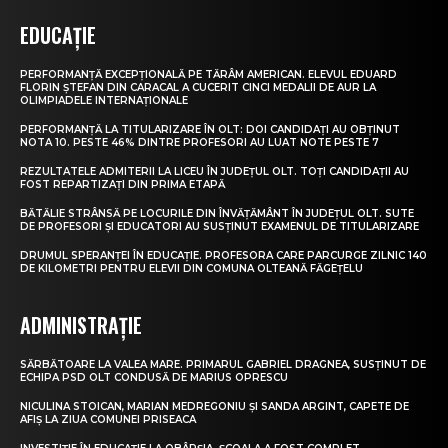
EDUCAȚIE
PERFORMANȚĂ EXCEPȚIONALĂ PE TĂRÂM AMERICAN. ELEVUL EDUARD
FLORIN ȘTEFAN DIN CARACAL A CUCERIT CINCI MEDALII DE AUR LA
OLIMPIADELE INTERNAȚIONALE
PERFORMANȚĂ LA TITULARIZARE ÎN OLT: DOI CANDIDAȚI AU OBȚINUT
NOTA 10. PESTE 46% DINTRE PROFESORI AU LUAT NOTE PESTE 7
REZULTATELE ADMITERII LA LICEU ÎN JUDEȚUL OLT. TOȚI CANDIDAȚII AU
FOST REPARTIZAȚI DIN PRIMA ETAPĂ
BĂTĂLIE STRÂNSĂ PE LOCURILE DIN ÎNVĂȚĂMÂNT ÎN JUDEȚUL OLT. SUTE
DE PROFESORI ȘI EDUCATORI AU SUSȚINUT EXAMENUL DE TITULARIZARE
DRUMUL SPERANȚEI ÎN EDUCAȚIE. PROFESORA CARE PARCURGE ZILNIC 140
DE KILOMETRI PENTRU ELEVII DIN COMUNA OLTEANĂ FĂGEȚELU
ADMINISTRAȚIE
SĂRBĂTOARE LA VALEA MARE. PRIMARUL GABRIEL DRAGNEA, SUSȚINUT DE
ECHIPA PSD OLT CONDUSĂ DE MARIUS OPRESCU
NICULINA STOICAN, MARIAN MEDREGONIU ȘI SANDA ARGINT, CAPETE DE
AFIȘ LA ZIUA COMUNEI PRISEACA