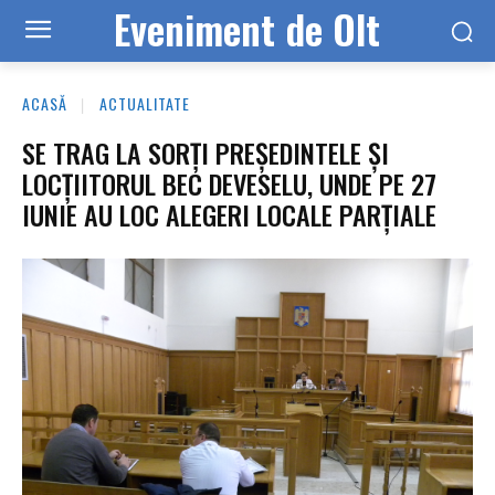
Eveniment de Olt
ACASĂ
ACTUALITATE
SE TRAG LA SORŢI PREŞEDINTELE ŞI
LOCŢIITORUL BEC DEVESELU, UNDE PE 27
IUNIE AU LOC ALEGERI LOCALE PARŢIALE