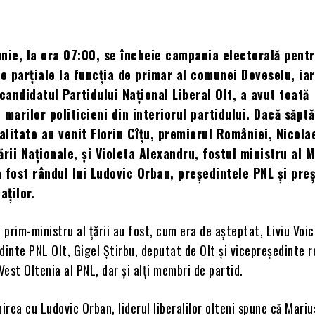
nie, la ora 07:00, se încheie campania electorală pent
le parțiale la funcția de primar al comunei Deveselu, ia
 candidatul Partidului Național Liberal Olt, a avut toată
 marilor politicieni din interiorul partidului. Dacă săp
calitate au venit Florin Cîțu, premierul României, Nicola
ării Naționale, și Violeta Alexandru, fostul ministru al M
 a fost rândul lui Ludovic Orban, președintele PNL și pre
ților.
l prim-ministru al țării au fost, cum era de așteptat, Liviu Voi
dinte PNL Olt, Gigel Știrbu, deputat de Olt și vicepreședinte r
est Oltenia al PNL, dar și alți membri de partid.
nirea cu Ludovic Orban, liderul liberalilor olteni spune că Mari