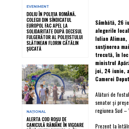
EVENIMENT
DOLIU ÎN POLIȚIA ROMÂNĂ.
COLEGII DIN SINDICATUL
Sâmbătă, 26 iu
EUROPOL FAC APEL LA
alegerile loca
SOLIDARITATE DUPĂ DECESUL
FULGERĂTOR AL POLIȚISTULUI
Iulian Aliman,
SLĂTINEAN FLORIN CĂTĂLIN
susținerea mai
ȘUCATĂ
trecută, în lo
ministrul Apăr
joi, 24 iunie,
Camerei Deputa
Alături de fostu
senator și preșe
regiunea Sud – V
NAȚIONAL
ALERTA COD ROȘU DE
CANICULĂ RĂMÂNE ÎN VIGOARE
Prezent la întâl