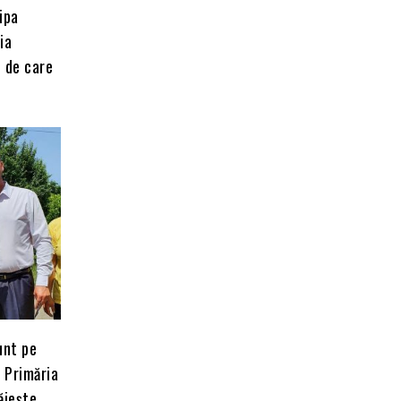
ipa
ia
e de care
sunt pe
a Primăria
ăiește.