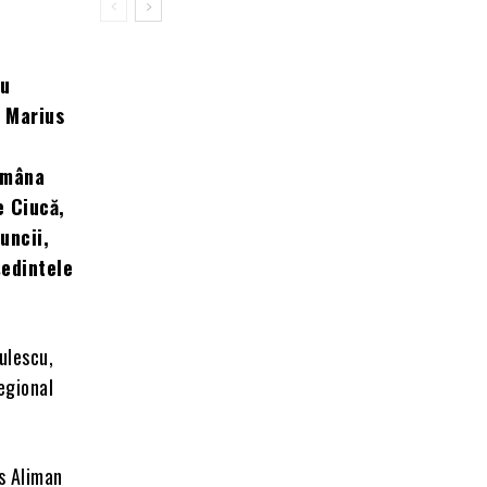
ru
r Marius
tămâna
e Ciucă,
uncii,
ședintele
culescu,
egional
us Aliman