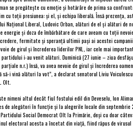
liman se pregătește cu emoție și hotărâre de prima sa confrunt
m cu toții presiunea: și el, și echipa liberală. Însă prezența, as
lui Național Liberal, Ludovic Orban, alături de el și alături de no
de energie și doza de îmbărbătare de care aveam cu toții nevoi
credere, fermitate și speranță ultimii pași ai acestei campanii
voie de girul și încrederea liderilor PNL, iar cele mai importan
 partidului i-au venit alături. Duminică (27 iunie – ziua desfășu
 parțiale n.r.) însă, va avea nevoie de girul și încrederea oamen
 să-i vină alături la vot”, a declarat senatorul Liviu Voiculescu
L Olt.
te nimeni altul decât fiul fostului edil din Deveselu, Ion Alima
es de alegători în funcție și la alegerile locale din septembrie
 Partidului Social Democrat Olt la Primărie, deși cu doar câtev
inul electoral acesta a încetat din viață, fiind răpus de virusu