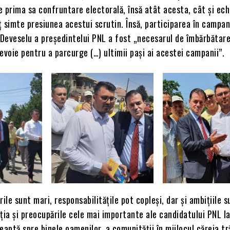
 prima sa confruntare electorală, însă atât acesta, cât și ech
eț simte presiunea acestui scrutin. Însă, participarea în campan
 Deveselu a președintelui PNL a fost „necesarul de îmbărbătar
evoie pentru a parcurge (…) ultimii pași ai acestei campanii”.
rile sunt mari, responsabilitățile pot copleși, dar și ambițiile 
ția și preocupările cele mai importante ale candidatului PNL l
eaptă spre binele oamenilor, a comunității în mijlocul căreia tr