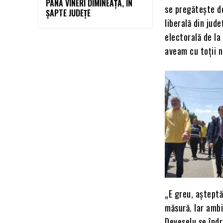
PÂNĂ VINERI DIMINEAȚA, ÎN
se pregătește de
ȘAPTE JUDEȚE
liberală din jud
electorală de la
aveam cu toții n
„E greu, așteptă
măsură. Iar ambi
Deveselu se îndr