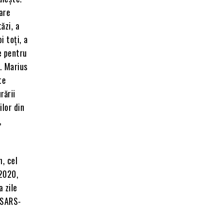
are
tăzi, a
i toți, a
e pentru
. Marius
te
rării
ilor din
,
n, cel
 2020,
a zile
l SARS-