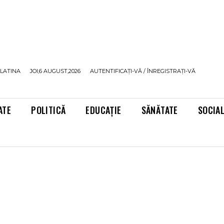
LATINA
JOI,6 AUGUST,2026
AUTENTIFICAȚI-VĂ / ÎNREGISTRAȚI-VĂ
ATE
POLITICĂ
EDUCAȚIE
SĂNĂTATE
SOCIA