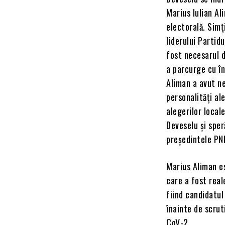
Marius Iulian A
electorală. Simți
liderului Partidu
fost necesarul 
a parcurge cu în
Aliman a avut ne
personalități ale
alegerilor locale
Deveselu și speră
președintele PN
Marius Aliman es
care a fost real
fiind candidatul
înainte de scrut
CoV-2.