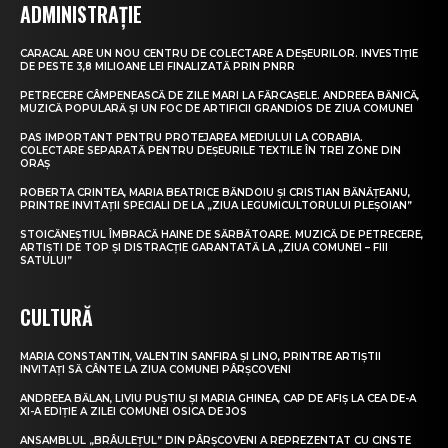
ADMINISTRAȚIE
CARACAL ARE UN NOU CENTRU DE COLECTARE A DEȘEURILOR. INVESTIȚIE
DE PESTE 3,8 MILIOANE LEI FINALIZATĂ PRIN PNRR
PETRECERE CÂMPENEASCĂ DE ZILE MARI LA FĂRCAȘELE. ANDREEA BĂNICĂ,
MUZICĂ POPULARĂ ȘI UN FOC DE ARTIFICII GRANDIOS DE ZIUA COMUNEI
PAS IMPORTANT PENTRU PROTEJAREA MEDIULUI LA CORABIA.
COLECTARE SEPARATĂ PENTRU DEȘEURILE TEXTILE ÎN TREI ZONE DIN
ORAȘ
ROBERTA CRINTEA, MARIA BEATRICE BĂNDOIU ȘI CRISTIAN BĂNĂȚEANU,
PRINTRE INVITAȚII SPECIALI DE LA „ZIUA LEGUMICULTORULUI PLEȘOIAN”
STOICĂNEȘTIUL ÎMBRACĂ HAINE DE SĂRBĂTOARE. MUZICĂ DE PETRECERE,
ARTIȘTI DE TOP ȘI DISTRACȚIE GARANTATĂ LA „ZIUA COMUNEI – FIII
SATULUI”
CULTURĂ
MARIA CONSTANTIN, VALENTIN SANFIRA ȘI LINO, PRINTRE ARTIȘTII
INVITAȚI SĂ CÂNTE LA ZIUA COMUNEI PÂRȘCOVENI
ANDREEA BĂLAN, LIVIU PUȘTIU ȘI MARIA GHINEA, CAP DE AFIȘ LA CEA DE-A
XI-A EDIȚIE A ZILEI COMUNEI OSICA DE JOS
ANSAMBLUL „BRÂULEȚUL” DIN PÂRȘCOVENI A REPREZENTAT CU CINSTE