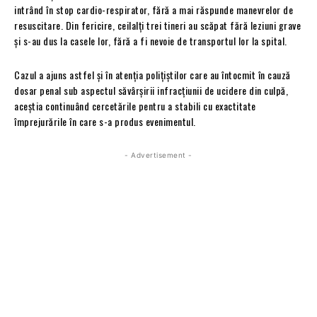
intrând în stop cardio-respirator, fără a mai răspunde manevrelor de
resuscitare. Din fericire, ceilalți trei tineri au scăpat fără leziuni grave
și s-au dus la casele lor, fără a fi nevoie de transportul lor la spital.
Cazul a ajuns astfel și în atenția polițiștilor care au întocmit în cauză
dosar penal sub aspectul săvârșirii infracțiunii de ucidere din culpă,
aceștia continuând cercetările pentru a stabili cu exactitate
împrejurările în care s-a produs evenimentul.
- Advertisement -