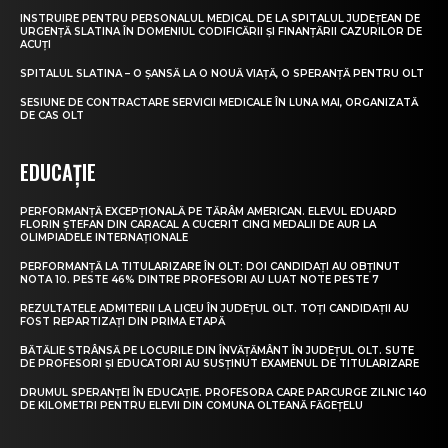
INSTRUIRE PENTRU PERSONALUL MEDICAL DE LA SPITALUL JUDEȚEAN DE
URGENȚĂ SLATINA ÎN DOMENIUL CODIFICĂRII ȘI FINANȚĂRII CAZURILOR DE
ACUȚI
SPITALUL SLATINA – O ȘANSĂ LA O NOUĂ VIAȚĂ, O SPERANȚĂ PENTRU OLT
SESIUNE DE CONTRACTARE SERVICII MEDICALE ÎN LUNA MAI, ORGANIZATĂ
DE CAS OLT
EDUCAȚIE
PERFORMANȚĂ EXCEPȚIONALĂ PE TĂRÂM AMERICAN. ELEVUL EDUARD
FLORIN ȘTEFAN DIN CARACAL A CUCERIT CINCI MEDALII DE AUR LA
OLIMPIADELE INTERNAȚIONALE
PERFORMANȚĂ LA TITULARIZARE ÎN OLT: DOI CANDIDAȚI AU OBȚINUT
NOTA 10. PESTE 46% DINTRE PROFESORI AU LUAT NOTE PESTE 7
REZULTATELE ADMITERII LA LICEU ÎN JUDEȚUL OLT. TOȚI CANDIDAȚII AU
FOST REPARTIZAȚI DIN PRIMA ETAPĂ
BĂTĂLIE STRÂNSĂ PE LOCURILE DIN ÎNVĂȚĂMÂNT ÎN JUDEȚUL OLT. SUTE
DE PROFESORI ȘI EDUCATORI AU SUSȚINUT EXAMENUL DE TITULARIZARE
DRUMUL SPERANȚEI ÎN EDUCAȚIE. PROFESORA CARE PARCURGE ZILNIC 140
DE KILOMETRI PENTRU ELEVII DIN COMUNA OLTEANĂ FĂGEȚELU