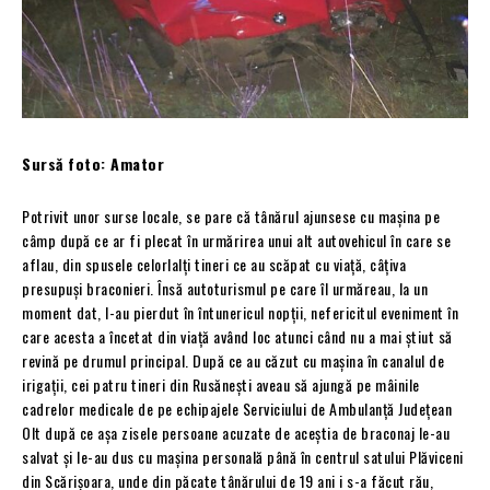
Sursă foto: Amator
Potrivit unor surse locale, se pare că tânărul ajunsese cu mașina pe
câmp după ce ar fi plecat în urmărirea unui alt autovehicul în care se
aflau, din spusele celorlalți tineri ce au scăpat cu viață, câțiva
presupuși braconieri. Însă autoturismul pe care îl urmăreau, la un
moment dat, l-au pierdut în întunericul nopții, nefericitul eveniment în
care acesta a încetat din viață având loc atunci când nu a mai știut să
revină pe drumul principal. După ce au căzut cu mașina în canalul de
irigații, cei patru tineri din Rusănești aveau să ajungă pe mâinile
cadrelor medicale de pe echipajele Serviciului de Ambulanță Județean
Olt după ce așa zisele persoane acuzate de aceștia de braconaj le-au
salvat și le-au dus cu mașina personală până în centrul satului Plăviceni
din Scărișoara, unde din păcate tânărului de 19 ani i s-a făcut rău,