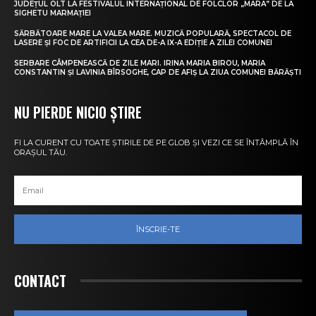
JUDEȚUL OLT LA FESTIVALUL INTERNAȚIONAL DE FOLCLOR „MARA” DE LA
SIGHETU MARMAȚIEI
SĂRBĂTOARE MARE LA VALEA MARE. MUZICĂ POPULARĂ, SPECTACOL DE
LASERE ȘI FOC DE ARTIFICII LA CEA DE-A IX-A EDIȚIE A ZILEI COMUNEI
SERBARE CÂMPENEASCĂ DE ZILE MARI. IRINA MARIA BIROU, MARIA
CONSTANTIN ȘI LAVINIA BÎRSOGHE, CAP DE AFIȘ LA ZIUA COMUNEI BĂRĂȘTI
NU PIERDE NICIO ȘTIRE
FI LA CURENT CU TOATE ȘTIRILE DE PE GLOB ȘI VEZI CE SE ÎNTÂMPLĂ ÎN
ORAȘUL TĂU.
ÎNSCRIE-TE
CONTACT