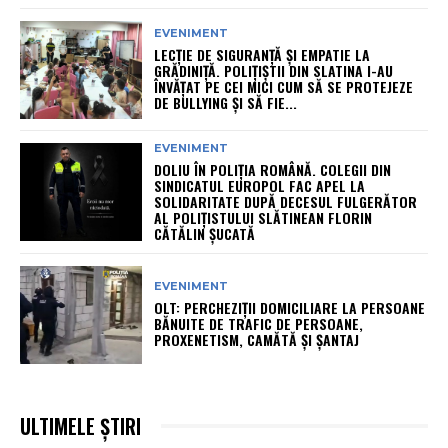
EVENIMENT
LECȚIE DE SIGURANȚĂ ȘI EMPATIE LA
GRĂDINIȚĂ. POLIȚIȘTII DIN SLATINA I-AU
ÎNVĂȚAT PE CEI MICI CUM SĂ SE PROTEJEZE
DE BULLYING ȘI SĂ FIE...
EVENIMENT
DOLIU ÎN POLIȚIA ROMÂNĂ. COLEGII DIN
SINDICATUL EUROPOL FAC APEL LA
SOLIDARITATE DUPĂ DECESUL FULGERĂTOR
AL POLIȚISTULUI SLĂTINEAN FLORIN
CĂTĂLIN ȘUCATĂ
EVENIMENT
OLT: PERCHEZIŢII DOMICILIARE LA PERSOANE
BĂNUITE DE TRAFIC DE PERSOANE,
PROXENETISM, CAMĂTĂ ŞI ŞANTAJ
ULTIMELE ȘTIRI