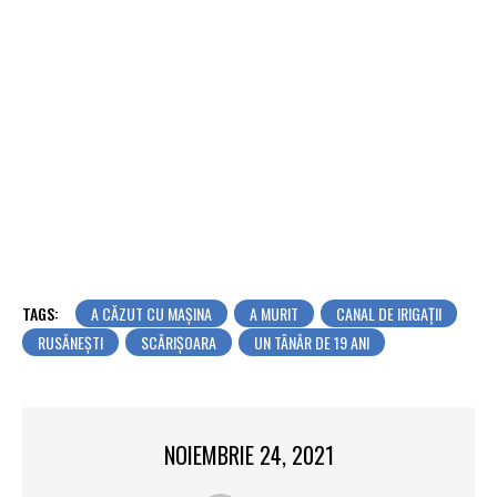
TAGS:
A CĂZUT CU MAȘINA
A MURIT
CANAL DE IRIGAȚII
RUSĂNEȘTI
SCĂRIŞOARA
UN TÂNĂR DE 19 ANI
NOIEMBRIE 24, 2021