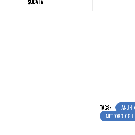
ȘUCATĂ
TAGS:
ANUNȚ
METEOROLOGII