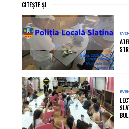
CITEȘTE ȘI
EVE
ATE
STR
EVE
LEC
SLA
BULL