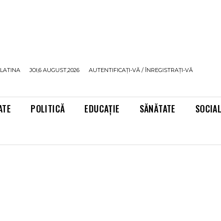
LATINA
JOI,6 AUGUST,2026
AUTENTIFICAȚI-VĂ / ÎNREGISTRAȚI-VĂ
ATE
POLITICĂ
EDUCAȚIE
SĂNĂTATE
SOCIA