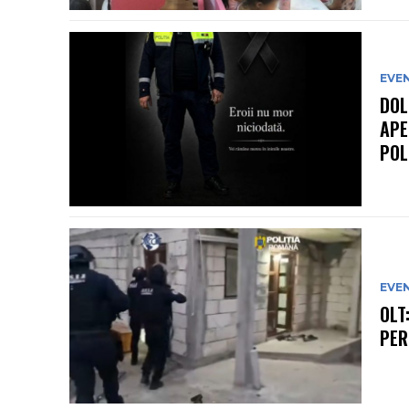
EVE
DOL
APE
POL
EVE
OLT
PER