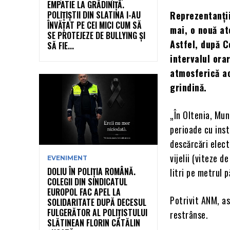
EMPATIE LA GRĂDINIȚĂ.
POLIȚIȘTII DIN SLATINA I-AU
Reprezentanții
ÎNVĂȚAT PE CEI MICI CUM SĂ
mai, o nouă at
SE PROTEJEZE DE BULLYING ȘI
Astfel, după C
SĂ FIE...
intervalul ora
atmosferică ac
grindină.
„În Oltenia, Mun
perioade cu ins
descărcări elect
vijelii (viteze 
EVENIMENT
DOLIU ÎN POLIȚIA ROMÂNĂ.
litri pe metrul 
COLEGII DIN SINDICATUL
EUROPOL FAC APEL LA
Potrivit ANM, ast
SOLIDARITATE DUPĂ DECESUL
FULGERĂTOR AL POLIȚISTULUI
restrânse.
SLĂTINEAN FLORIN CĂTĂLIN