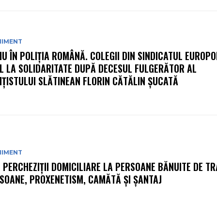
NIMENT
IU ÎN POLIȚIA ROMÂNĂ. COLEGII DIN SINDICATUL EUROPO
L LA SOLIDARITATE DUPĂ DECESUL FULGERĂTOR AL
IȚISTULUI SLĂTINEAN FLORIN CĂTĂLIN ȘUCATĂ
NIMENT
: PERCHEZIŢII DOMICILIARE LA PERSOANE BĂNUITE DE TR
SOANE, PROXENETISM, CAMĂTĂ ŞI ŞANTAJ