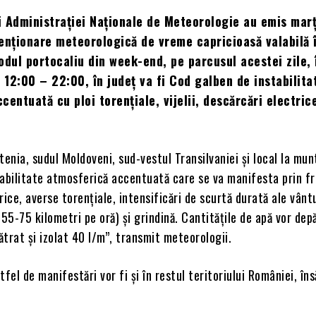
 Administrației Naționale de Meteorologie au emis marț
enționare meteorologică de vreme capricioasă valabilă î
odul portocaliu din week-end, pe parcusul acestei zile, 
r 12:00 – 22:00, în județ va fi Cod galben de instabilita
centuată cu ploi torențiale, vijelii, descărcări electric
tenia, sudul Moldoveni, sud-vestul Transilvaniei și local la mun
tabilitate atmosferică accentuată care se va manifesta prin f
rice, averse torențiale, intensificări de scurtă durată ale vântu
de 55-75 kilometri pe oră) și grindină. Cantitățile de apă vor de
pătrat și izolat 40 l/m”, transmit meteorologii.
fel de manifestări vor fi și în restul teritoriului României, îns