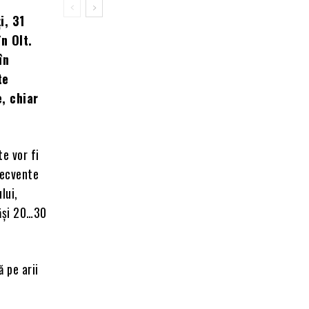
i, 31
n Olt.
în
te
e, chiar
te vor fi
recvente
lui,
păși 20…30
ă pe arii