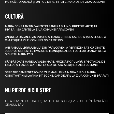
MUZICĂ POPULARĂ ȘI UN FOC DE ARTIFICII GRANDIOS DE ZIUA COMUNEI
CULTURĂ
MARIA CONSTANTIN, VALENTIN SANFIRA ȘI LINO, PRINTRE ARTIȘTII
INVITAȚI SĂ CÂNTE LA ZIUA COMUNEI PÂRȘCOVENI
ANDREEA BĂLAN, LIVIU PUȘTIU ȘI MARIA GHINEA, CAP DE AFIȘ LA CEA DE-A
XI-A EDIȚIE A ZILEI COMUNEI OSICA DE JOS
ANSAMBLUL „BRÂULEȚUL” DIN PÂRȘCOVENI A REPREZENTAT CU CINSTE
JUDEȚUL OLT LA FESTIVALUL INTERNAȚIONAL DE FOLCLOR „MARA” DE LA
SIGHETU MARMAȚIEI
SĂRBĂTOARE MARE LA VALEA MARE. MUZICĂ POPULARĂ, SPECTACOL DE
LASERE ȘI FOC DE ARTIFICII LA CEA DE-A IX-A EDIȚIE A ZILEI COMUNEI
SERBARE CÂMPENEASCĂ DE ZILE MARI. IRINA MARIA BIROU, MARIA
CONSTANTIN ȘI LAVINIA BÎRSOGHE, CAP DE AFIȘ LA ZIUA COMUNEI BĂRĂȘTI
NU PIERDE NICIO ȘTIRE
FI LA CURENT CU TOATE ȘTIRILE DE PE GLOB ȘI VEZI CE SE ÎNTÂMPLĂ ÎN
ORAȘUL TĂU.