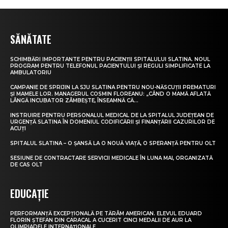
SĂNĂTATE
SCHIMBĂRI IMPORTANTE PENTRU PACIENȚII SPITALULUI SLATINA. NOUL
PROGRAM PENTRU TELEFONUL PACIENTULUI ȘI REGULI SIMPLIFICATE LA
AMBULATORIU
CAMPANIE DE SPRIJIN LA SJU SLATINA PENTRU NOU-NĂSCUȚII PREMATURI
ȘI MAMELE LOR. MANAGERUL COSMIN FLOREANU: „CÂND O MAMĂ AFLATĂ
LÂNGĂ INCUBATOR ZÂMBEȘTE, ÎNSEAMNĂ CĂ...
INSTRUIRE PENTRU PERSONALUL MEDICAL DE LA SPITALUL JUDEȚEAN DE
URGENȚĂ SLATINA ÎN DOMENIUL CODIFICĂRII ȘI FINANȚĂRII CAZURILOR DE
ACUȚI
SPITALUL SLATINA – O ȘANSĂ LA O NOUĂ VIAȚĂ, O SPERANȚĂ PENTRU OLT
SESIUNE DE CONTRACTARE SERVICII MEDICALE ÎN LUNA MAI, ORGANIZATĂ
DE CAS OLT
EDUCAȚIE
PERFORMANȚĂ EXCEPȚIONALĂ PE TĂRÂM AMERICAN. ELEVUL EDUARD
FLORIN ȘTEFAN DIN CARACAL A CUCERIT CINCI MEDALII DE AUR LA
OLIMPIADELE INTERNAȚIONALE