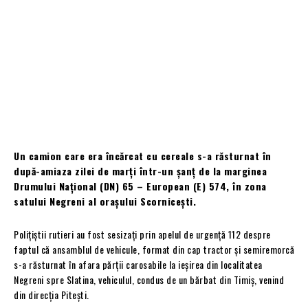
Un camion care era încărcat cu cereale s-a răsturnat în
după-amiaza zilei de marți într-un șanț de la marginea
Drumului Național (DN) 65 – European (E) 574, în zona
satului Negreni al orașului Scornicești.
Polițiștii rutieri au fost sesizați prin apelul de urgență 112 despre
faptul că ansamblul de vehicule, format din cap tractor și semiremorcă
s-a răsturnat în afara părții carosabile la ieșirea din localitatea
Negreni spre Slatina, vehiculul, condus de un bărbat din Timiș, venind
din direcția Pitești.