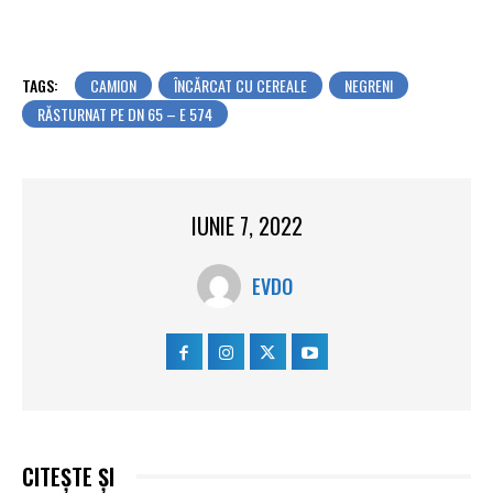
TAGS:
CAMION
ÎNCĂRCAT CU CEREALE
NEGRENI
RĂSTURNAT PE DN 65 – E 574
IUNIE 7, 2022
EVDO
CITEȘTE ȘI