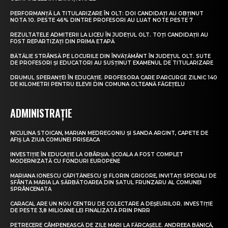
PERFORMANȚĂ LA TITULARIZARE ÎN OLT: DOI CANDIDAȚI AU OBȚINUT
NOTA 10. PESTE 46% DINTRE PROFESORI AU LUAT NOTE PESTE 7
REZULTATELE ADMITERII LA LICEU ÎN JUDEȚUL OLT. TOȚI CANDIDAȚII AU
FOST REPARTIZAȚI DIN PRIMA ETAPĂ
BĂTĂLIE STRÂNSĂ PE LOCURILE DIN ÎNVĂȚĂMÂNT ÎN JUDEȚUL OLT. SUTE
DE PROFESORI ȘI EDUCATORI AU SUSȚINUT EXAMENUL DE TITULARIZARE
DRUMUL SPERANȚEI ÎN EDUCAȚIE. PROFESORA CARE PARCURGE ZILNIC 140
DE KILOMETRI PENTRU ELEVII DIN COMUNA OLTEANĂ FĂGEȚELU
ADMINISTRAȚIE
NICULINA STOICAN, MARIAN MEDREGONIU ȘI SANDA ARGINT, CAPETE DE
AFIȘ LA ZIUA COMUNEI PRISEACA
INVESTIȚIE ÎN EDUCAȚIE LA OBÂRȘIA. ȘCOALA A FOST COMPLET
MODERNIZATĂ CU FONDURI EUROPENE
MARIANA IONESCU CĂPITĂNESCU ȘI FLORIN GRIGORE, INVITAȚI SPECIALI DE
SFÂNTA MARIA LA SĂRBĂTOAREA DIN SATUL FRUNZARU AL COMUNEI
SPRÂNCENATA
CARACAL ARE UN NOU CENTRU DE COLECTARE A DEȘEURILOR. INVESTIȚIE
DE PESTE 3,8 MILIOANE LEI FINALIZATĂ PRIN PNRR
PETRECERE CÂMPENEASCĂ DE ZILE MARI LA FĂRCAȘELE. ANDREEA BĂNICĂ,