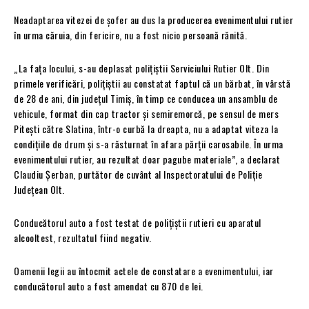
Neadaptarea vitezei de șofer au dus la producerea evenimentului rutier
în urma căruia, din fericire, nu a fost nicio persoană rănită.
„La fața locului, s-au deplasat polițiștii Serviciului Rutier Olt. Din
primele verificări, polițiștii au constatat faptul că un bărbat, în vârstă
de 28 de ani, din județul Timiș, în timp ce conducea un ansamblu de
vehicule, format din cap tractor și semiremorcă, pe sensul de mers
Pitești către Slatina, într-o curbă la dreapta, nu a adaptat viteza la
condițiile de drum și s-a răsturnat în afara părții carosabile. În urma
evenimentului rutier, au rezultat doar pagube materiale”, a declarat
Claudiu Șerban, purtător de cuvânt al Inspectoratului de Poliție
Județean Olt.
Conducătorul auto a fost testat de polițiștii rutieri cu aparatul
alcooltest, rezultatul fiind negativ.
Oamenii legii au întocmit actele de constatare a evenimentului, iar
conducătorul auto a fost amendat cu 870 de lei.