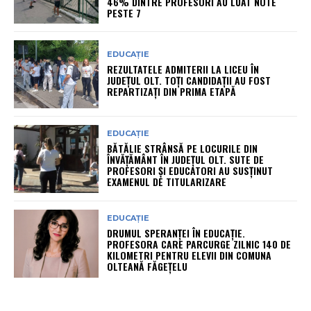
46% DINTRE PROFESORI AU LUAT NOTE
PESTE 7
EDUCAȚIE
REZULTATELE ADMITERII LA LICEU ÎN
JUDEȚUL OLT. TOȚI CANDIDAȚII AU FOST
REPARTIZAȚI DIN PRIMA ETAPĂ
EDUCAȚIE
BĂTĂLIE STRÂNSĂ PE LOCURILE DIN
ÎNVĂȚĂMÂNT ÎN JUDEȚUL OLT. SUTE DE
PROFESORI ȘI EDUCATORI AU SUSȚINUT
EXAMENUL DE TITULARIZARE
EDUCAȚIE
DRUMUL SPERANȚEI ÎN EDUCAȚIE.
PROFESORA CARE PARCURGE ZILNIC 140 DE
KILOMETRI PENTRU ELEVII DIN COMUNA
OLTEANĂ FĂGEȚELU