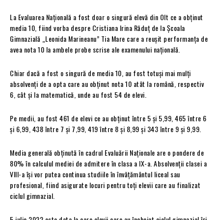
La Evaluarea Națională a fost doar o singură elevă din Olt ce a obținut
media 10, fiind vorba despre Cristiana Irina Răduț de la Școala
Gimnazială „Leonida Marineanu” Tia Mare care a reușit performanța de
avea nota 10 la ambele probe scrise ale examenului națională.
Chiar dacă a fost o singură de media 10, au fost totuși mai mulți
absolvenți de a opta care au obținut nota 10 atât la română, respectiv
6, cât și la matematică, unde au fost 54 de elevi.
Pe medii, au fost 461 de elevi ce au obținut între 5 și 5,99, 465 între 6
și 6,99, 438 între 7 și 7,99, 419 între 8 și 8,99 și 343 între 9 și 9,99.
Media generală obținută în cadrul Evaluării Naționale are o pondere de
80% în calculul mediei de admitere în clasa a IX-a. Absolvenții clasei a
VIII-a își vor putea continua studiile în învățământul liceal sau
profesional, fiind asigurate locuri pentru toți elevii care au finalizat
ciclul gimnazial.
5 iulie 2022 este data la care elevii care au încheiat ciclul gimnazial își