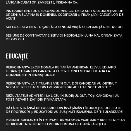
LÂNGĂ INCUBATOR ZÂMBEȘTE, ÎNSEAMNĂ CĂ...
INSTRUIRE PENTRU PERSONALUL MEDICAL DE LA SPITALUL JUDEȚEAN DE
URGENȚĂ SLATINA ÎN DOMENIUL CODIFICĂRII ȘI FINANȚĂRII CAZURILOR DE
ACUȚI
SPITALUL SLATINA – O ȘANSĂ LA O NOUĂ VIAȚĂ, O SPERANȚĂ PENTRU OLT
SESIUNE DE CONTRACTARE SERVICII MEDICALE ÎN LUNA MAI, ORGANIZATĂ
DE CAS OLT
EDUCAȚIE
PERFORMANȚĂ EXCEPȚIONALĂ PE TĂRÂM AMERICAN. ELEVUL EDUARD
FLORIN ȘTEFAN DIN CARACAL A CUCERIT CINCI MEDALII DE AUR LA
OLIMPIADELE INTERNAȚIONALE
PERFORMANȚĂ LA TITULARIZARE ÎN OLT: DOI CANDIDAȚI AU OBȚINUT
NOTA 10. PESTE 46% DINTRE PROFESORI AU LUAT NOTE PESTE 7
REZULTATELE ADMITERII LA LICEU ÎN JUDEȚUL OLT. TOȚI CANDIDAȚII AU
FOST REPARTIZAȚI DIN PRIMA ETAPĂ
BĂTĂLIE STRÂNSĂ PE LOCURILE DIN ÎNVĂȚĂMÂNT ÎN JUDEȚUL OLT. SUTE
DE PROFESORI ȘI EDUCATORI AU SUSȚINUT EXAMENUL DE TITULARIZARE
DRUMUL SPERANȚEI ÎN EDUCAȚIE. PROFESORA CARE PARCURGE ZILNIC 140
DE KILOMETRI PENTRU ELEVII DIN COMUNA OLTEANĂ FĂGEȚELU