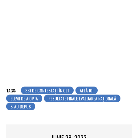
TAGS:
351 DE CONTESTAȚII ÎN OLT
AFLĂ JOI
ELEVII DE A OPTA
REZULTATE FINALE EVALUAREA NAȚIONALĂ
S-AU DEPUS
IUNIE 28, 2022