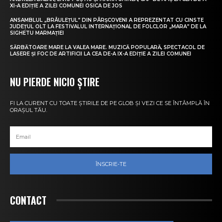
XI-A EDIȚIE A ZILEI COMUNEI OSICA DE JOS
ANSAMBLUL „BRÂULEȚUL” DIN PÂRȘCOVENI A REPREZENTAT CU CINSTE
JUDEȚUL OLT LA FESTIVALUL INTERNAȚIONAL DE FOLCLOR „MARA” DE LA
SIGHETU MARMAȚIEI
SĂRBĂTOARE MARE LA VALEA MARE. MUZICĂ POPULARĂ, SPECTACOL DE
LASERE ȘI FOC DE ARTIFICII LA CEA DE-A IX-A EDIȚIE A ZILEI COMUNEI
NU PIERDE NICIO ȘTIRE
FI LA CURENT CU TOATE ȘTIRILE DE PE GLOB ȘI VEZI CE SE ÎNTÂMPLĂ ÎN
ORAȘUL TĂU.
ÎNSCRIE-TE
CONTACT