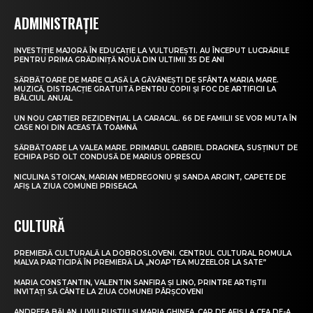
ADMINISTRAȚIE
INVESTIȚIE MAJORĂ ÎN EDUCAȚIE LA VULTUREȘTI. AU ÎNCEPUT LUCRĂRILE
PENTRU PRIMA GRĂDINIȚĂ NOUĂ DIN ULTIMII 35 DE ANI
SĂRBĂTOARE DE MARE CLASĂ LA GĂVĂNEȘTI DE SFÂNTA MARIA MARE.
MUZICĂ, DISTRACȚIE GRATUITĂ PENTRU COPII ȘI FOC DE ARTIFICII LA
BÂLCIUL ANUAL
UN NOU CARTIER REZIDENȚIAL LA CARACAL. 66 DE FAMILII SE VOR MUTA ÎN
CASE NOI DIN ACEASTĂ TOAMNĂ
SĂRBĂTOARE LA VALEA MARE. PRIMARUL GABRIEL DRAGNEA, SUSȚINUT DE
ECHIPA PSD OLT CONDUSĂ DE MARIUS OPRESCU
NICULINA STOICAN, MARIAN MEDREGONIU ȘI SANDA ARGINT, CAPETE DE
AFIȘ LA ZIUA COMUNEI PRISEACA
CULTURĂ
PREMIERĂ CULTURALĂ LA DOBROSLOVENI. CENTRUL CULTURAL ROMULA
MALVA PARTICIPĂ ÎN PREMIERĂ LA „NOAPTEA MUZEELOR LA SATE”
MARIA CONSTANTIN, VALENTIN SANFIRA ȘI LINO, PRINTRE ARTIȘTII
INVITAȚI SĂ CÂNTE LA ZIUA COMUNEI PÂRȘCOVENI
ANDREEA BĂLAN, LIVIU PUȘTIU ȘI MARIA GHINEA, CAP DE AFIȘ LA CEA DE-A