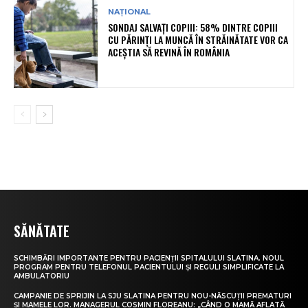
NAȚIONAL
SONDAJ SALVAȚI COPIII: 58% DINTRE COPIII
CU PĂRINȚI LA MUNCĂ ÎN STRĂINĂTATE VOR CA
ACEȘTIA SĂ REVINĂ ÎN ROMÂNIA
SĂNĂTATE
SCHIMBĂRI IMPORTANTE PENTRU PACIENȚII SPITALULUI SLATINA. NOUL
PROGRAM PENTRU TELEFONUL PACIENTULUI ȘI REGULI SIMPLIFICATE LA
AMBULATORIU
CAMPANIE DE SPRIJIN LA SJU SLATINA PENTRU NOU-NĂSCUȚII PREMATURI
ȘI MAMELE LOR. MANAGERUL COSMIN FLOREANU: „CÂND O MAMĂ AFLATĂ