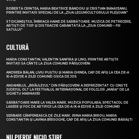
ROBERTA CRINTEA, MARIA BEATRICE BĂNDOIU ȘI CRISTIAN BĂNĂȚEANU,
PRINTRE INVITAȚII SPECIALI DE LA „ZIUA LEGUMICULTORULUI PLEȘOIAN”
STOICĂNEȘTIUL ÎMBRACĂ HAINE DE SĂRBĂTOARE. MUZICĂ DE PETRECERE,
ARTIȘTI DE TOP ȘI DISTRACȚIE GARANTATĂ LA „ZIUA COMUNEI – FIII
SATULUI”
CULTURĂ
MARIA CONSTANTIN, VALENTIN SANFIRA ȘI LINO, PRINTRE ARTIȘTII
INVITAȚI SĂ CÂNTE LA ZIUA COMUNEI PÂRȘCOVENI
ANDREEA BĂLAN, LIVIU PUȘTIU ȘI MARIA GHINEA, CAP DE AFIȘ LA CEA DE-A
XI-A EDIȚIE A ZILEI COMUNEI OSICA DE JOS
ANSAMBLUL „BRÂULEȚUL” DIN PÂRȘCOVENI A REPREZENTAT CU CINSTE
JUDEȚUL OLT LA FESTIVALUL INTERNAȚIONAL DE FOLCLOR „MARA” DE LA
SIGHETU MARMAȚIEI
SĂRBĂTOARE MARE LA VALEA MARE. MUZICĂ POPULARĂ, SPECTACOL DE
LASERE ȘI FOC DE ARTIFICII LA CEA DE-A IX-A EDIȚIE A ZILEI COMUNEI
SERBARE CÂMPENEASCĂ DE ZILE MARI. IRINA MARIA BIROU, MARIA
CONSTANTIN ȘI LAVINIA BÎRSOGHE, CAP DE AFIȘ LA ZIUA COMUNEI BĂRĂȘTI
NU PIERDE NICIO ȘTIRE