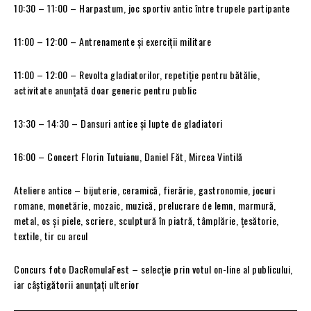
10:30 – 11:00 – Harpastum, joc sportiv antic între trupele partipante
11:00 – 12:00 – Antrenamente şi exerciţii militare
11:00 – 12:00 – Revolta gladiatorilor, repetiţie pentru bătălie,
activitate anunţată doar generic pentru public
13:30 – 14:30 – Dansuri antice şi lupte de gladiatori
16:00 – Concert Florin Tutuianu, Daniel Făt, Mircea Vintilă
Ateliere antice – bijuterie, ceramică, fierărie, gastronomie, jocuri
romane, monetărie, mozaic, muzică, prelucrare de lemn, marmură,
metal, os şi piele, scriere, sculptură în piatră, tâmplărie, ţesătorie,
textile, tir cu arcul
Concurs foto DacRomulaFest – selecţie prin votul on-line al publicului,
iar câştigătorii anunţaţi ulterior