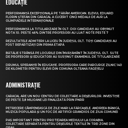
EDUCAȚIE
PERFORMANȚĂ EXCEPȚIONALĂ PE TĂRÂM AMERICAN. ELEVUL EDUARD
FLORIN ȘTEFAN DIN CARACAL A CUCERIT CINCI MEDALII DE AUR LA
OLIMPIADELE INTERNAȚIONALE
PERFORMANȚĂ LA TITULARIZARE ÎN OLT: DOI CANDIDAȚI AU OBȚINUT
NOTA 10. PESTE 46% DINTRE PROFESORI AU LUAT NOTE PESTE 7
REZULTATELE ADMITERII LA LICEU ÎN JUDEȚUL OLT. TOȚI CANDIDAȚII AU
FOST REPARTIZAȚI DIN PRIMA ETAPĂ
BĂTĂLIE STRÂNSĂ PE LOCURILE DIN ÎNVĂȚĂMÂNT ÎN JUDEȚUL OLT. SUTE
DE PROFESORI ȘI EDUCATORI AU SUSȚINUT EXAMENUL DE TITULARIZARE
DRUMUL SPERANȚEI ÎN EDUCAȚIE. PROFESORA CARE PARCURGE ZILNIC 140
DE KILOMETRI PENTRU ELEVII DIN COMUNA OLTEANĂ FĂGEȚELU
ADMINISTRAȚIE
CARACAL ARE UN NOU CENTRU DE COLECTARE A DEȘEURILOR. INVESTIȚIE
DE PESTE 3,8 MILIOANE LEI FINALIZATĂ PRIN PNRR
PETRECERE CÂMPENEASCĂ DE ZILE MARI LA FĂRCAȘELE. ANDREEA BĂNICĂ,
MUZICĂ POPULARĂ ȘI UN FOC DE ARTIFICII GRANDIOS DE ZIUA COMUNEI
PAS IMPORTANT PENTRU PROTEJAREA MEDIULUI LA CORABIA.
COLECTARE SEPARATĂ PENTRU DEȘEURILE TEXTILE ÎN TREI ZONE DIN
ORAȘ