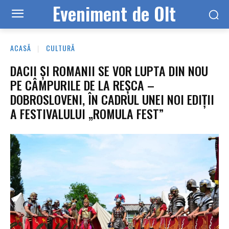
Eveniment de Olt
ACASĂ
CULTURĂ
DACII ȘI ROMANII SE VOR LUPTA DIN NOU
PE CÂMPURILE DE LA REȘCA –
DOBROSLOVENI, ÎN CADRUL UNEI NOI EDIȚII
A FESTIVALULUI „ROMULA FEST”