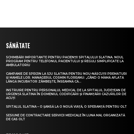
SĂNĂTATE
SCHIMBĂRI IMPORTANTE PENTRU PACIENȚII SPITALULUI SLATINA. NOUL
PROGRAM PENTRU TELEFONUL PACIENTULUI ȘI REGULI SIMPLIFICATE LA
AMBULATORIU
CAMPANIE DE SPRIJIN LA SJU SLATINA PENTRU NOU-NĂSCUȚII PREMATURI
ȘI MAMELE LOR. MANAGERUL COSMIN FLOREANU: „CÂND O MAMĂ AFLATĂ
LÂNGĂ INCUBATOR ZÂMBEȘTE, ÎNSEAMNĂ CĂ...
INSTRUIRE PENTRU PERSONALUL MEDICAL DE LA SPITALUL JUDEȚEAN DE
URGENȚĂ SLATINA ÎN DOMENIUL CODIFICĂRII ȘI FINANȚĂRII CAZURILOR DE
ACUȚI
SPITALUL SLATINA – O ȘANSĂ LA O NOUĂ VIAȚĂ, O SPERANȚĂ PENTRU OLT
SESIUNE DE CONTRACTARE SERVICII MEDICALE ÎN LUNA MAI, ORGANIZATĂ
DE CAS OLT