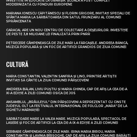
INVESTIȚIE ÎN EDUCAȚIE LA OBÂRȘIA. ȘCOALA A FOST COMPLET
MODERNIZATĂ CU FONDURI EUROPENE
MARIANA IONESCU CĂPITĂNESCU ȘI FLORIN GRIGORE, INVITAȚI SPECIALI DE
SFÂNTA MARIA LA SĂRBĂTOAREA DIN SATUL FRUNZARU AL COMUNEI
SPRÂNCENATA
CARACAL ARE UN NOU CENTRU DE COLECTARE A DEȘEURILOR. INVESTIȚIE
DE PESTE 3,8 MILIOANE LEI FINALIZATĂ PRIN PNRR
PETRECERE CÂMPENEASCĂ DE ZILE MARI LA FĂRCAȘELE. ANDREEA BĂNICĂ,
MUZICĂ POPULARĂ ȘI UN FOC DE ARTIFICII GRANDIOS DE ZIUA COMUNEI
CULTURĂ
MARIA CONSTANTIN, VALENTIN SANFIRA ȘI LINO, PRINTRE ARTIȘTII
INVITAȚI SĂ CÂNTE LA ZIUA COMUNEI PÂRȘCOVENI
ANDREEA BĂLAN, LIVIU PUȘTIU ȘI MARIA GHINEA, CAP DE AFIȘ LA CEA DE-A
XI-A EDIȚIE A ZILEI COMUNEI OSICA DE JOS
ANSAMBLUL „BRÂULEȚUL” DIN PÂRȘCOVENI A REPREZENTAT CU CINSTE
JUDEȚUL OLT LA FESTIVALUL INTERNAȚIONAL DE FOLCLOR „MARA” DE LA
SIGHETU MARMAȚIEI
SĂRBĂTOARE MARE LA VALEA MARE. MUZICĂ POPULARĂ, SPECTACOL DE
LASERE ȘI FOC DE ARTIFICII LA CEA DE-A IX-A EDIȚIE A ZILEI COMUNEI
SERBARE CÂMPENEASCĂ DE ZILE MARI. IRINA MARIA BIROU, MARIA
CONSTANTIN ȘI LAVINIA BÎRSOGHE, CAP DE AFIȘ LA ZIUA COMUNEI BĂRĂȘTI