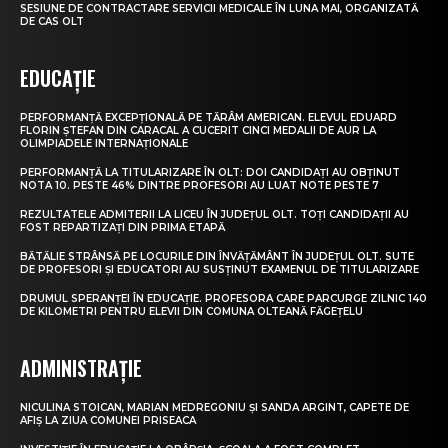
SESIUNE DE CONTRACTARE SERVICII MEDICALE ÎN LUNA MAI, ORGANIZATĂ
DE CAS OLT
EDUCAȚIE
PERFORMANȚĂ EXCEPȚIONALĂ PE TĂRÂM AMERICAN. ELEVUL EDUARD
FLORIN ȘTEFAN DIN CARACAL A CUCERIT CINCI MEDALII DE AUR LA
OLIMPIADELE INTERNAȚIONALE
PERFORMANȚĂ LA TITULARIZARE ÎN OLT: DOI CANDIDAȚI AU OBȚINUT
NOTA 10. PESTE 46% DINTRE PROFESORI AU LUAT NOTE PESTE 7
REZULTATELE ADMITERII LA LICEU ÎN JUDEȚUL OLT. TOȚI CANDIDAȚII AU
FOST REPARTIZAȚI DIN PRIMA ETAPĂ
BĂTĂLIE STRÂNSĂ PE LOCURILE DIN ÎNVĂȚĂMÂNT ÎN JUDEȚUL OLT. SUTE
DE PROFESORI ȘI EDUCATORI AU SUSȚINUT EXAMENUL DE TITULARIZARE
DRUMUL SPERANȚEI ÎN EDUCAȚIE. PROFESORA CARE PARCURGE ZILNIC 140
DE KILOMETRI PENTRU ELEVII DIN COMUNA OLTEANĂ FĂGEȚELU
ADMINISTRAȚIE
NICULINA STOICAN, MARIAN MEDREGONIU ȘI SANDA ARGINT, CAPETE DE
AFIȘ LA ZIUA COMUNEI PRISEACA