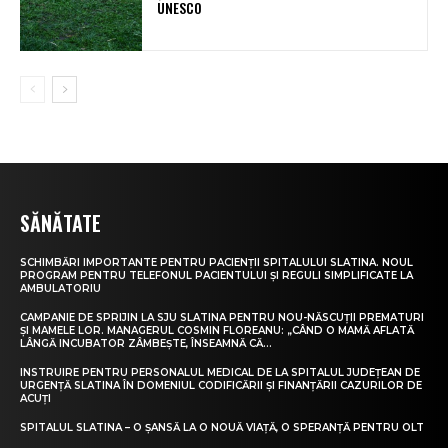
UNESCO
SĂNĂTATE
SCHIMBĂRI IMPORTANTE PENTRU PACIENȚII SPITALULUI SLATINA. NOUL
PROGRAM PENTRU TELEFONUL PACIENTULUI ȘI REGULI SIMPLIFICATE LA
AMBULATORIU
CAMPANIE DE SPRIJIN LA SJU SLATINA PENTRU NOU-NĂSCUȚII PREMATURI
ȘI MAMELE LOR. MANAGERUL COSMIN FLOREANU: „CÂND O MAMĂ AFLATĂ
LÂNGĂ INCUBATOR ZÂMBEȘTE, ÎNSEAMNĂ CĂ...
INSTRUIRE PENTRU PERSONALUL MEDICAL DE LA SPITALUL JUDEȚEAN DE
URGENȚĂ SLATINA ÎN DOMENIUL CODIFICĂRII ȘI FINANȚĂRII CAZURILOR DE
ACUȚI
SPITALUL SLATINA – O ȘANSĂ LA O NOUĂ VIAȚĂ, O SPERANȚĂ PENTRU OLT