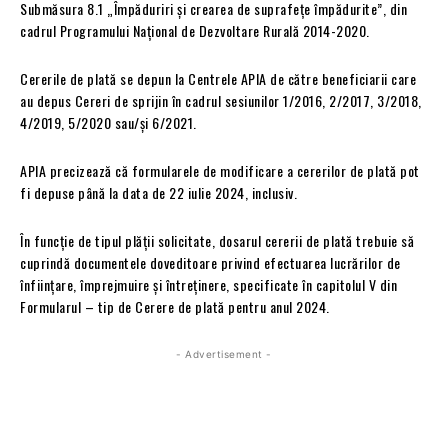
Submăsura 8.1 „Împăduriri şi crearea de suprafeţe împădurite”, din
cadrul Programului Naţional de Dezvoltare Rurală 2014-2020.
Cererile de plată se depun la Centrele APIA de către beneficiarii care
au depus Cereri de sprijin în cadrul sesiunilor 1/2016, 2/2017, 3/2018,
4/2019, 5/2020 sau/şi 6/2021.
APIA precizează că formularele de modificare a cererilor de plată pot
fi depuse până la data de 22 iulie 2024, inclusiv.
În funcţie de tipul plăţii solicitate, dosarul cererii de plată trebuie să
cuprindă documentele doveditoare privind efectuarea lucrărilor de
înfiinţare, împrejmuire şi întreţinere, specificate în capitolul V din
Formularul – tip de Cerere de plată pentru anul 2024.
- Advertisement -