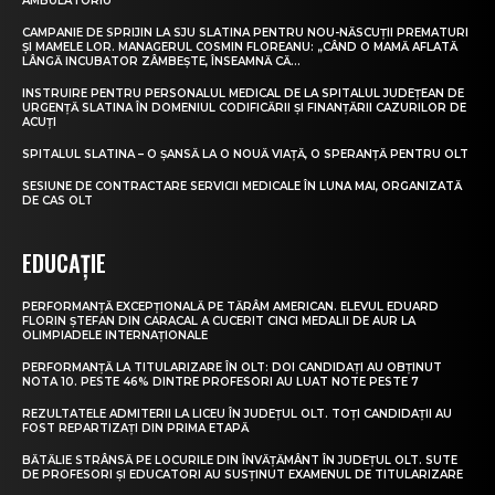
AMBULATORIU
CAMPANIE DE SPRIJIN LA SJU SLATINA PENTRU NOU-NĂSCUȚII PREMATURI
ȘI MAMELE LOR. MANAGERUL COSMIN FLOREANU: „CÂND O MAMĂ AFLATĂ
LÂNGĂ INCUBATOR ZÂMBEȘTE, ÎNSEAMNĂ CĂ...
INSTRUIRE PENTRU PERSONALUL MEDICAL DE LA SPITALUL JUDEȚEAN DE
URGENȚĂ SLATINA ÎN DOMENIUL CODIFICĂRII ȘI FINANȚĂRII CAZURILOR DE
ACUȚI
SPITALUL SLATINA – O ȘANSĂ LA O NOUĂ VIAȚĂ, O SPERANȚĂ PENTRU OLT
SESIUNE DE CONTRACTARE SERVICII MEDICALE ÎN LUNA MAI, ORGANIZATĂ
DE CAS OLT
EDUCAȚIE
PERFORMANȚĂ EXCEPȚIONALĂ PE TĂRÂM AMERICAN. ELEVUL EDUARD
FLORIN ȘTEFAN DIN CARACAL A CUCERIT CINCI MEDALII DE AUR LA
OLIMPIADELE INTERNAȚIONALE
PERFORMANȚĂ LA TITULARIZARE ÎN OLT: DOI CANDIDAȚI AU OBȚINUT
NOTA 10. PESTE 46% DINTRE PROFESORI AU LUAT NOTE PESTE 7
REZULTATELE ADMITERII LA LICEU ÎN JUDEȚUL OLT. TOȚI CANDIDAȚII AU
FOST REPARTIZAȚI DIN PRIMA ETAPĂ
BĂTĂLIE STRÂNSĂ PE LOCURILE DIN ÎNVĂȚĂMÂNT ÎN JUDEȚUL OLT. SUTE
DE PROFESORI ȘI EDUCATORI AU SUSȚINUT EXAMENUL DE TITULARIZARE