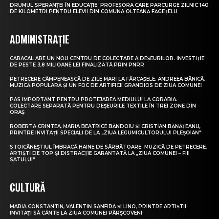
DRUMUL SPERANȚEI ÎN EDUCAȚIE. PROFESORA CARE PARCURGE ZILNIC 140
DE KILOMETRI PENTRU ELEVII DIN COMUNA OLTEANĂ FĂGEȚELU
ADMINISTRAȚIE
CARACAL ARE UN NOU CENTRU DE COLECTARE A DEȘEURILOR. INVESTIȚIE
DE PESTE 3,8 MILIOANE LEI FINALIZATĂ PRIN PNRR
PETRECERE CÂMPENEASCĂ DE ZILE MARI LA FĂRCAȘELE. ANDREEA BĂNICĂ,
MUZICĂ POPULARĂ ȘI UN FOC DE ARTIFICII GRANDIOS DE ZIUA COMUNEI
PAS IMPORTANT PENTRU PROTEJAREA MEDIULUI LA CORABIA.
COLECTARE SEPARATĂ PENTRU DEȘEURILE TEXTILE ÎN TREI ZONE DIN
ORAȘ
ROBERTA CRINTEA, MARIA BEATRICE BĂNDOIU ȘI CRISTIAN BĂNĂȚEANU,
PRINTRE INVITAȚII SPECIALI DE LA „ZIUA LEGUMICULTORULUI PLEȘOIAN”
STOICĂNEȘTIUL ÎMBRACĂ HAINE DE SĂRBĂTOARE. MUZICĂ DE PETRECERE,
ARTIȘTI DE TOP ȘI DISTRACȚIE GARANTATĂ LA „ZIUA COMUNEI – FIII
SATULUI”
CULTURĂ
MARIA CONSTANTIN, VALENTIN SANFIRA ȘI LINO, PRINTRE ARTIȘTII
INVITAȚI SĂ CÂNTE LA ZIUA COMUNEI PÂRȘCOVENI