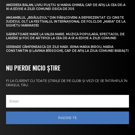
ANDREEA BĂLAN, LIVIU PUȘTIU ȘI MARIA GHINEA, CAP DE AFIȘ LA CEA DE-A
XI-A EDIȚIE A ZILEI COMUNEI OSICA DE JOS
ANSAMBLUL „BRÂULEȚUL” DIN PÂRȘCOVENI A REPREZENTAT CU CINSTE
JUDEȚUL OLT LA FESTIVALUL INTERNAȚIONAL DE FOLCLOR „MARA” DE LA
SIGHETU MARMAȚIEI
SĂRBĂTOARE MARE LA VALEA MARE. MUZICĂ POPULARĂ, SPECTACOL DE
LASERE ȘI FOC DE ARTIFICII LA CEA DE-A IX-A EDIȚIE A ZILEI COMUNEI
SERBARE CÂMPENEASCĂ DE ZILE MARI. IRINA MARIA BIROU, MARIA
CONSTANTIN ȘI LAVINIA BÎRSOGHE, CAP DE AFIȘ LA ZIUA COMUNEI BĂRĂȘTI
NU PIERDE NICIO ȘTIRE
FI LA CURENT CU TOATE ȘTIRILE DE PE GLOB ȘI VEZI CE SE ÎNTÂMPLĂ ÎN
ORAȘUL TĂU.
ÎNSCRIE-TE