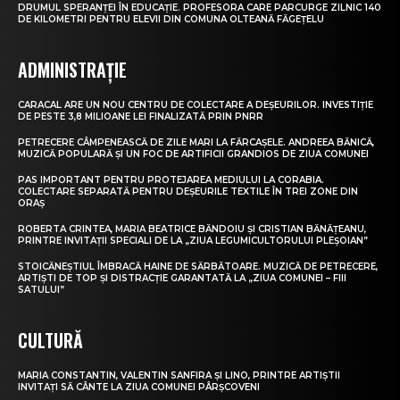
DRUMUL SPERANȚEI ÎN EDUCAȚIE. PROFESORA CARE PARCURGE ZILNIC 140
DE KILOMETRI PENTRU ELEVII DIN COMUNA OLTEANĂ FĂGEȚELU
ADMINISTRAȚIE
CARACAL ARE UN NOU CENTRU DE COLECTARE A DEȘEURILOR. INVESTIȚIE
DE PESTE 3,8 MILIOANE LEI FINALIZATĂ PRIN PNRR
PETRECERE CÂMPENEASCĂ DE ZILE MARI LA FĂRCAȘELE. ANDREEA BĂNICĂ,
MUZICĂ POPULARĂ ȘI UN FOC DE ARTIFICII GRANDIOS DE ZIUA COMUNEI
PAS IMPORTANT PENTRU PROTEJAREA MEDIULUI LA CORABIA.
COLECTARE SEPARATĂ PENTRU DEȘEURILE TEXTILE ÎN TREI ZONE DIN
ORAȘ
ROBERTA CRINTEA, MARIA BEATRICE BĂNDOIU ȘI CRISTIAN BĂNĂȚEANU,
PRINTRE INVITAȚII SPECIALI DE LA „ZIUA LEGUMICULTORULUI PLEȘOIAN”
STOICĂNEȘTIUL ÎMBRACĂ HAINE DE SĂRBĂTOARE. MUZICĂ DE PETRECERE,
ARTIȘTI DE TOP ȘI DISTRACȚIE GARANTATĂ LA „ZIUA COMUNEI – FIII
SATULUI”
CULTURĂ
MARIA CONSTANTIN, VALENTIN SANFIRA ȘI LINO, PRINTRE ARTIȘTII
INVITAȚI SĂ CÂNTE LA ZIUA COMUNEI PÂRȘCOVENI