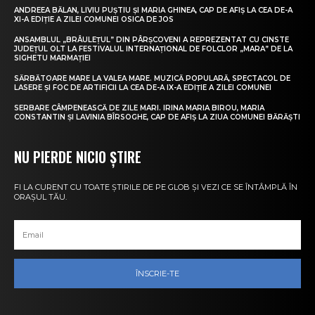
ANDREEA BĂLAN, LIVIU PUȘTIU ȘI MARIA GHINEA, CAP DE AFIȘ LA CEA DE-A
XI-A EDIȚIE A ZILEI COMUNEI OSICA DE JOS
ANSAMBLUL „BRÂULEȚUL” DIN PÂRȘCOVENI A REPREZENTAT CU CINSTE
JUDEȚUL OLT LA FESTIVALUL INTERNAȚIONAL DE FOLCLOR „MARA” DE LA
SIGHETU MARMAȚIEI
SĂRBĂTOARE MARE LA VALEA MARE. MUZICĂ POPULARĂ, SPECTACOL DE
LASERE ȘI FOC DE ARTIFICII LA CEA DE-A IX-A EDIȚIE A ZILEI COMUNEI
SERBARE CÂMPENEASCĂ DE ZILE MARI. IRINA MARIA BIROU, MARIA
CONSTANTIN ȘI LAVINIA BÎRSOGHE, CAP DE AFIȘ LA ZIUA COMUNEI BĂRĂȘTI
NU PIERDE NICIO ȘTIRE
FI LA CURENT CU TOATE ȘTIRILE DE PE GLOB ȘI VEZI CE SE ÎNTÂMPLĂ ÎN
ORAȘUL TĂU.
ÎNSCRIE-TE