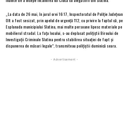
înainte de a începe întâlnirea lui Ciucă cu alegătorii din Slatina.
„La data de 26 mai, în jurul orei 16:17, Inspectoratul de Poliție Județean
Olt a fost sesizat, prin apelul de urgență 112, cu privire la faptul că, pe
Esplanada municipiului Slatina, mai multe persoane lipesc materiale pe
mobilierul stradal. La fața locului, s-au deplasat polițiștii Biroului de
Investigații Criminale Slatina pentru stabilirea situației de fapt și
dispunerea de măsuri legale”, transmiteau polițiștii duminică seara.
- Advertisement -