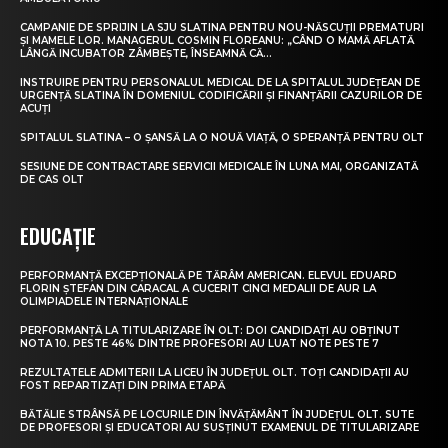
CAMPANIE DE SPRIJIN LA SJU SLATINA PENTRU NOU-NĂSCUȚII PREMATURI
ȘI MAMELE LOR. MANAGERUL COSMIN FLOREANU: „CÂND O MAMĂ AFLATĂ
LÂNGĂ INCUBATOR ZÂMBEȘTE, ÎNSEAMNĂ CĂ...
INSTRUIRE PENTRU PERSONALUL MEDICAL DE LA SPITALUL JUDEȚEAN DE
URGENȚĂ SLATINA ÎN DOMENIUL CODIFICĂRII ȘI FINANȚĂRII CAZURILOR DE
ACUȚI
SPITALUL SLATINA – O ȘANSĂ LA O NOUĂ VIAȚĂ, O SPERANȚĂ PENTRU OLT
SESIUNE DE CONTRACTARE SERVICII MEDICALE ÎN LUNA MAI, ORGANIZATĂ
DE CAS OLT
EDUCAȚIE
PERFORMANȚĂ EXCEPȚIONALĂ PE TĂRÂM AMERICAN. ELEVUL EDUARD
FLORIN ȘTEFAN DIN CARACAL A CUCERIT CINCI MEDALII DE AUR LA
OLIMPIADELE INTERNAȚIONALE
PERFORMANȚĂ LA TITULARIZARE ÎN OLT: DOI CANDIDAȚI AU OBȚINUT
NOTA 10. PESTE 46% DINTRE PROFESORI AU LUAT NOTE PESTE 7
REZULTATELE ADMITERII LA LICEU ÎN JUDEȚUL OLT. TOȚI CANDIDAȚII AU
FOST REPARTIZAȚI DIN PRIMA ETAPĂ
BĂTĂLIE STRÂNSĂ PE LOCURILE DIN ÎNVĂȚĂMÂNT ÎN JUDEȚUL OLT. SUTE
DE PROFESORI ȘI EDUCATORI AU SUSȚINUT EXAMENUL DE TITULARIZARE