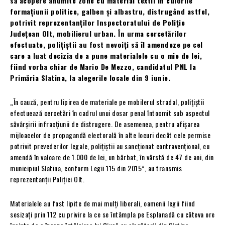
să acopere anumite zone cu material textil în culorile
formațiunii politice, galben și albastru, distrugând astfel,
potrivit reprezentanților Inspectoratului de Poliție
Județean Olt, mobilierul urban. În urma cercetărilor
efectuate, polițiștii au fost nevoiți să îl amendeze pe cel
care a luat decizia de a pune materialele cu o mie de lei,
fiind vorba chiar de Mario De Mezzo, candidatul PNL la
Primăria Slatina, la alegerile locale din 9 iunie.
„În cauză, pentru lipirea de materiale pe mobilerul stradal, poliţiştii
efectuează cercetări în cadrul unui dosar penal întocmit sub aspectul
săvârșirii infracțiunii de distrugere. De asemenea, pentru afișarea
mijloacelor de propagandă electorală în alte locuri decât cele permise
potrivit prevederilor legale, polițiștii au sancționat contravențional, cu
amendă în valoare de 1.000 de lei, un bărbat, în vârstă de 47 de ani, din
municipiul Slatina, conform Legii 115 din 2015”, au transmis
reprezentanții Poliției Olt.
Materialele au fost lipite de mai mulți liberali, oamenii legii fiind
sesizați prin 112 cu privire la ce se întâmpla pe Esplanadă cu câteva ore