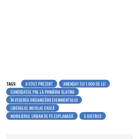
TAGS:
A FOST PREZENT
AMENDAT CU 1.000 DE LEI
CANDIDATUL PNL LA PRIMĂRIA SLATINA
ÎN VEDEREA ORGANIZĂRII EVENIMENTULUI
LIBERALUL NICOLAE CIUCĂ
MOBILIERUL URBAN DE PE ESPLANADĂ
S DISTRUS