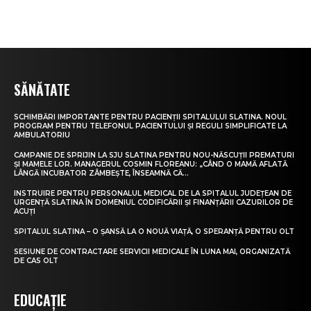
SĂNĂTATE
SCHIMBĂRI IMPORTANTE PENTRU PACIENȚII SPITALULUI SLATINA. NOUL
PROGRAM PENTRU TELEFONUL PACIENTULUI ȘI REGULI SIMPLIFICATE LA
AMBULATORIU
CAMPANIE DE SPRIJIN LA SJU SLATINA PENTRU NOU-NĂSCUȚII PREMATURI
ȘI MAMELE LOR. MANAGERUL COSMIN FLOREANU: „CÂND O MAMĂ AFLATĂ
LÂNGĂ INCUBATOR ZÂMBEȘTE, ÎNSEAMNĂ CĂ...
INSTRUIRE PENTRU PERSONALUL MEDICAL DE LA SPITALUL JUDEȚEAN DE
URGENȚĂ SLATINA ÎN DOMENIUL CODIFICĂRII ȘI FINANȚĂRII CAZURILOR DE
ACUȚI
SPITALUL SLATINA – O ȘANSĂ LA O NOUĂ VIAȚĂ, O SPERANȚĂ PENTRU OLT
SESIUNE DE CONTRACTARE SERVICII MEDICALE ÎN LUNA MAI, ORGANIZATĂ
DE CAS OLT
EDUCAȚIE