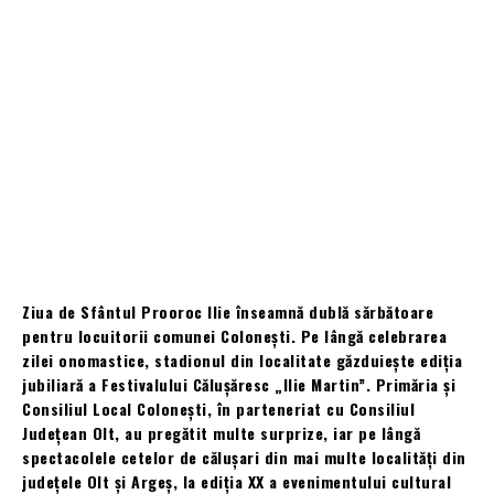
Ziua de Sfântul Prooroc Ilie înseamnă dublă sărbătoare
pentru locuitorii comunei Colonești. Pe lângă celebrarea
zilei onomastice, stadionul din localitate găzduiește ediția
jubiliară a Festivalului Călușăresc „Ilie Martin”. Primăria și
Consiliul Local Colonești, în parteneriat cu Consiliul
Județean Olt, au pregătit multe surprize, iar pe lângă
spectacolele cetelor de călușari din mai multe localități din
județele Olt și Argeș, la ediția XX a evenimentului cultural