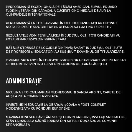
PERFORMANȚĂ EXCEPȚIONALĂ PE TĂRÂM AMERICAN. ELEVUL EDUARD
FLORIN ȘTEFAN DIN CARACAL A CUCERIT CINCI MEDALII DE AUR LA
OLIMPIADELE INTERNAȚIONALE
PERFORMANȚĂ LA TITULARIZARE ÎN OLT: DOI CANDIDAȚI AU OBȚINUT
NOTA 10. PESTE 46% DINTRE PROFESORI AU LUAT NOTE PESTE 7
REZULTATELE ADMITERII LA LICEU ÎN JUDEȚUL OLT. TOȚI CANDIDAȚII AU
FOST REPARTIZAȚI DIN PRIMA ETAPĂ
BĂTĂLIE STRÂNSĂ PE LOCURILE DIN ÎNVĂȚĂMÂNT ÎN JUDEȚUL OLT. SUTE
DE PROFESORI ȘI EDUCATORI AU SUSȚINUT EXAMENUL DE TITULARIZARE
DRUMUL SPERANȚEI ÎN EDUCAȚIE. PROFESORA CARE PARCURGE ZILNIC 140
DE KILOMETRI PENTRU ELEVII DIN COMUNA OLTEANĂ FĂGEȚELU
ADMINISTRAȚIE
NICULINA STOICAN, MARIAN MEDREGONIU ȘI SANDA ARGINT, CAPETE DE
AFIȘ LA ZIUA COMUNEI PRISEACA
INVESTIȚIE ÎN EDUCAȚIE LA OBÂRȘIA. ȘCOALA A FOST COMPLET
MODERNIZATĂ CU FONDURI EUROPENE
MARIANA IONESCU CĂPITĂNESCU ȘI FLORIN GRIGORE, INVITAȚI SPECIALI DE
SFÂNTA MARIA LA SĂRBĂTOAREA DIN SATUL FRUNZARU AL COMUNEI
SPRÂNCENATA