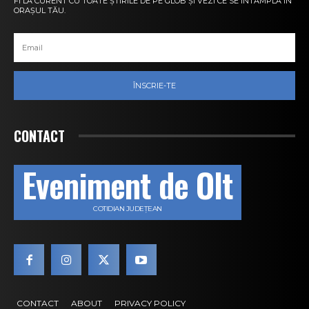
FI LA CURENT CU TOATE ȘTIRILE DE PE GLOB ȘI VEZI CE SE ÎNTÂMPLĂ ÎN
ORAȘUL TĂU.
ÎNSCRIE-TE
CONTACT
Eveniment de Olt
COTIDIAN JUDEȚEAN
CONTACT
ABOUT
PRIVACY POLICY