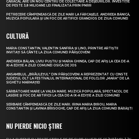
CARACAL ARE UN NOU CENTRU DE COLECTARE A DEȘEURILOR. INVESTIȚIE
DE PESTE 3,8 MILIOANE LEI FINALIZATĂ PRIN PNRR
PETRECERE CÂMPENEASCĂ DE ZILE MARI LA FĂRCAȘELE. ANDREEA BĂNICĂ,
MUZICĂ POPULARĂ ȘI UN FOC DE ARTIFICII GRANDIOS DE ZIUA COMUNEI
CULTURĂ
MARIA CONSTANTIN, VALENTIN SANFIRA ȘI LINO, PRINTRE ARTIȘTII
INVITAȚI SĂ CÂNTE LA ZIUA COMUNEI PÂRȘCOVENI
ANDREEA BĂLAN, LIVIU PUȘTIU ȘI MARIA GHINEA, CAP DE AFIȘ LA CEA DE-A
XI-A EDIȚIE A ZILEI COMUNEI OSICA DE JOS
ANSAMBLUL „BRÂULEȚUL” DIN PÂRȘCOVENI A REPREZENTAT CU CINSTE
JUDEȚUL OLT LA FESTIVALUL INTERNAȚIONAL DE FOLCLOR „MARA” DE LA
SIGHETU MARMAȚIEI
SĂRBĂTOARE MARE LA VALEA MARE. MUZICĂ POPULARĂ, SPECTACOL DE
LASERE ȘI FOC DE ARTIFICII LA CEA DE-A IX-A EDIȚIE A ZILEI COMUNEI
SERBARE CÂMPENEASCĂ DE ZILE MARI. IRINA MARIA BIROU, MARIA
CONSTANTIN ȘI LAVINIA BÎRSOGHE, CAP DE AFIȘ LA ZIUA COMUNEI BĂRĂȘTI
NU PIERDE NICIO ȘTIRE