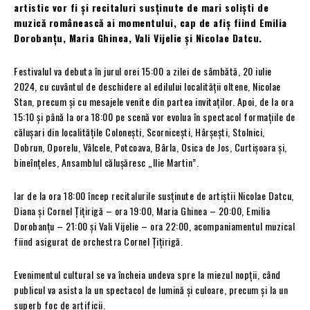
artistic vor fi și recitaluri susținute de mari soliști de
muzică românească ai momentului, cap de afiș fiind Emilia
Dorobanțu, Maria Ghinea, Vali Vijelie și Nicolae Datcu.
Festivalul va debuta în jurul orei 15:00 a zilei de sâmbătă, 20 iulie
2024, cu cuvântul de deschidere al edilului localității oltene, Nicolae
Stan, precum și cu mesajele venite din partea invitaților. Apoi, de la ora
15:10 și până la ora 18:00 pe scenă vor evolua în spectacol formațiile de
călușari din localitățile Colonești, Scornicești, Hârșești, Stolnici,
Dobrun, Oporelu, Vâlcele, Potcoava, Bârla, Osica de Jos, Curtișoara și,
bineînțeles, Ansamblul călușăresc „Ilie Martin”.
Iar de la ora 18:00 încep recitalurile susținute de artiștii Nicolae Datcu,
Diana și Cornel Țițirigă – ora 19:00, Maria Ghinea – 20:00, Emilia
Dorobanțu – 21:00 și Vali Vijelie – ora 22:00, acompaniamentul muzical
fiind asigurat de orchestra Cornel Țițirigă.
Evenimentul cultural se va încheia undeva spre la miezul nopții, când
publicul va asista la un spectacol de lumină și culoare, precum și la un
superb foc de artificii.