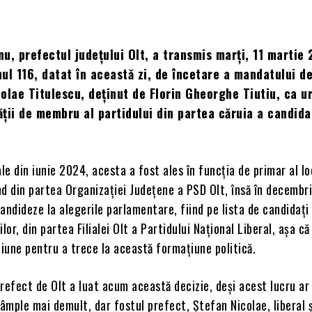
u, prefectul județului Olt, a transmis marți, 11 martie 
ul 116, datat în această zi, de încetare a mandatului d
olae Titulescu, deținut de Florin Gheorghe Tiutiu, ca u
tății de membru al partidului din partea căruia a candida
ale din iunie 2024, acesta a fost ales în funcția de primar al loc
d din partea Organizației Județene a PSD Olt, însă în decembri
andideze la alegerile parlamentare, fiind pe lista de candidați
or, din partea Filialei Olt a Partidului Național Liberal, așa că
iune pentru a trece la această formațiune politică.
refect de Olt a luat acum această decizie, deși acest lucru ar 
tâmple mai demult, dar fostul prefect, Ștefan Nicolae, liberal 