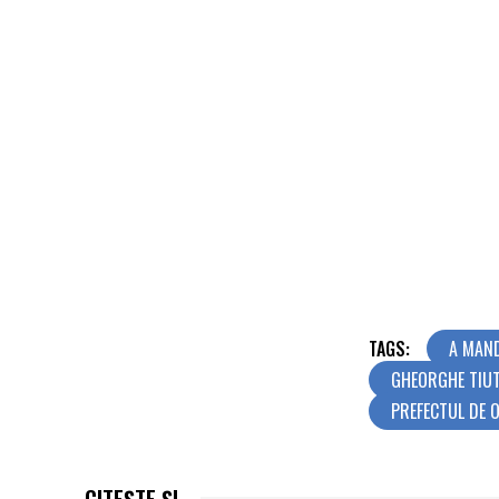
TAGS:
A MAN
GHEORGHE TIU
PREFECTUL DE 
CITEȘTE ȘI