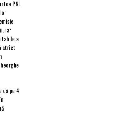
partea PNL
lor
demisie
i, iar
itabile a
ă strict
n
 Gheorghe
e că pe 4
în
uă