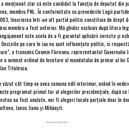
 a menționat clar că este candidat la funcția de deputat din 
enea, membru PNL. În conformitate cu prevederile Legii partide
2003, înscrierea într-un alt partid politic constituie de drept 
cărui membru a fost anterior. Mă ghidez exclusiv după litera legi
angajament este acela de a fi garantul aplicării corecte și ech
 Deciziile pe care le iau nu sunt influențate politic, ci respect
goare”, a transmis Cosmin Floreanu, reprezentantul Guvernului î
ce a semnat ordinul de încetare al mandatului de primar al lui
olae Titulescu.
 văzut cât timp va avea comuna edil interimar, având în veder
ste programat primul tur al alegerilor prezidențiale, după ce 
tea au fost anulate, vor fi alegeri locale parțiale doar în do
 oltene, Iancu Jianu și Mihăești.
- Advertisement -