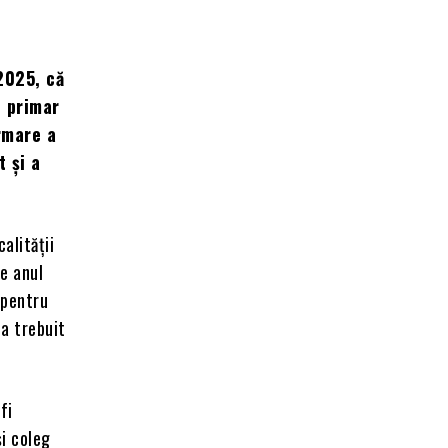
2025, că
e primar
rmare a
t și a
alității
e anul
 pentru
 a trebuit
fi
și coleg