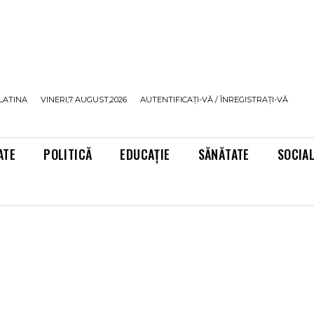
LATINA
VINERI,7 AUGUST,2026
AUTENTIFICAȚI-VĂ / ÎNREGISTRAȚI-VĂ
ATE
POLITICĂ
EDUCAȚIE
SĂNĂTATE
SOCIA