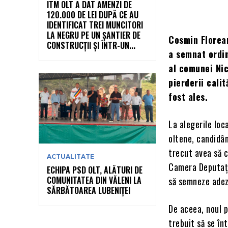
ITM OLT A DAT AMENZI DE
120.000 DE LEI DUPĂ CE AU
IDENTIFICAT TREI MUNCITORI
LA NEGRU PE UN ȘANTIER DE
Cosmin Florean
CONSTRUCȚII ȘI ÎNTR-UN...
a semnat ordin
al comunei Nic
pierderii cali
fost ales.
La alegerile loc
oltene, candidân
trecut avea să c
ACTUALITATE
Camera Deputațil
ECHIPA PSD OLT, ALĂTURI DE
COMUNITATEA DIN VĂLENI LA
să semneze adez
SĂRBĂTOAREA LUBENIȚEI
De aceea, noul p
trebuit să se în