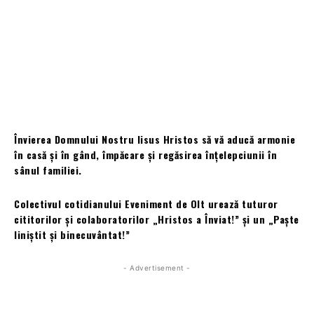
Învierea Domnului Nostru Iisus Hristos să vă aducă armonie
în casă şi în gând, împăcare şi regăsirea înţelepciunii în
sânul familiei.
Colectivul cotidianului Eveniment de Olt urează tuturor
cititorilor și colaboratorilor „Hristos a Înviat!” și un „Paște
liniștit și binecuvântat!”
- Advertisement -