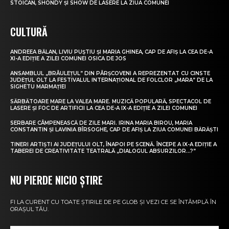
STOICAN, SHONDY ȘI SHOW DE LASERE LA ZIUA COMUNEI
CULTURĂ
ANDREEA BĂLAN, LIVIU PUȘTIU ȘI MARIA GHINEA, CAP DE AFIȘ LA CEA DE-A
XI-A EDIȚIE A ZILEI COMUNEI OSICA DE JOS
ANSAMBLUL „BRÂULEȚUL” DIN PÂRȘCOVENI A REPREZENTAT CU CINSTE
JUDEȚUL OLT LA FESTIVALUL INTERNAȚIONAL DE FOLCLOR „MARA” DE LA
SIGHETU MARMAȚIEI
SĂRBĂTOARE MARE LA VALEA MARE. MUZICĂ POPULARĂ, SPECTACOL DE
LASERE ȘI FOC DE ARTIFICII LA CEA DE-A IX-A EDIȚIE A ZILEI COMUNEI
SERBARE CÂMPENEASCĂ DE ZILE MARI. IRINA MARIA BIROU, MARIA
CONSTANTIN ȘI LAVINIA BÎRSOGHE, CAP DE AFIȘ LA ZIUA COMUNEI BĂRĂȘTI
TINERI ARTIȘTI AI JUDEȚULUI OLT, ÎNAPOI PE SCENĂ. ÎNCEPE A IX-A EDIȚIE A
TABEREI DE CREATIVITATE TEATRALĂ „DIALOGUL ABSURZILOR…?”
NU PIERDE NICIO ȘTIRE
FI LA CURENT CU TOATE ȘTIRILE DE PE GLOB ȘI VEZI CE SE ÎNTÂMPLĂ ÎN
ORAȘUL TĂU.