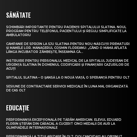
SĂNĂTATE
SCHIMBĂRI IMPORTANTE PENTRU PACIENȚII SPITALULUI SLATINA. NOUL
PROGRAM PENTRU TELEFONUL PACIENTULUI ȘI REGULI SIMPLIFICATE LA
AMBULATORIU
CAMPANIE DE SPRIJIN LA SJU SLATINA PENTRU NOU-NĂSCUȚII PREMATURI
ȘI MAMELE LOR. MANAGERUL COSMIN FLOREANU: „CÂND O MAMĂ AFLATĂ
LÂNGĂ INCUBATOR ZÂMBEȘTE, ÎNSEAMNĂ CĂ...
INSTRUIRE PENTRU PERSONALUL MEDICAL DE LA SPITALUL JUDEȚEAN DE
URGENȚĂ SLATINA ÎN DOMENIUL CODIFICĂRII ȘI FINANȚĂRII CAZURILOR DE
ACUȚI
SPITALUL SLATINA – O ȘANSĂ LA O NOUĂ VIAȚĂ, O SPERANȚĂ PENTRU OLT
SESIUNE DE CONTRACTARE SERVICII MEDICALE ÎN LUNA MAI, ORGANIZATĂ
DE CAS OLT
EDUCAȚIE
PERFORMANȚĂ EXCEPȚIONALĂ PE TĂRÂM AMERICAN. ELEVUL EDUARD
FLORIN ȘTEFAN DIN CARACAL A CUCERIT CINCI MEDALII DE AUR LA
OLIMPIADELE INTERNAȚIONALE
PERFORMANȚĂ LA TITULARIZARE ÎN OLT: DOI CANDIDAȚI AU OBȚINUT