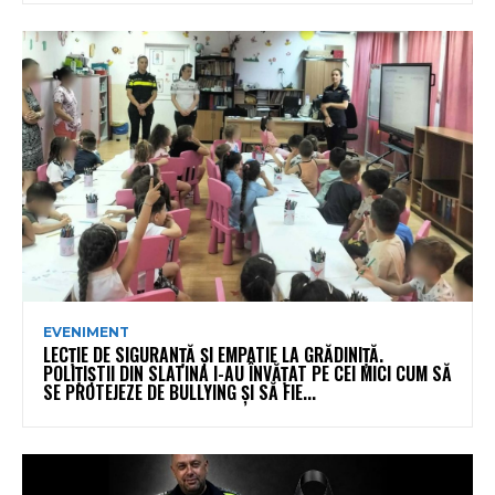
EVENIMENT
LECȚIE DE SIGURANȚĂ ȘI EMPATIE LA GRĂDINIȚĂ.
POLIȚIȘTII DIN SLATINA I-AU ÎNVĂȚAT PE CEI MICI CUM SĂ
SE PROTEJEZE DE BULLYING ȘI SĂ FIE...