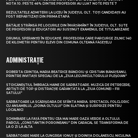
NOTA 10. PESTE 46% DINTRE PROFESORI AU LUAT NOTE PESTE 7
REZULTATELE ADMITERII LA LICEU ÎN JUDEȚUL OLT. TOȚI CANDIDAȚII AU
FOST REPARTIZAȚI DIN PRIMA ETAPĂ
BĂTĂLIE STRÂNSĂ PE LOCURILE DIN ÎNVĂȚĂMÂNT ÎN JUDEȚUL OLT. SUTE
DE PROFESORI ȘI EDUCATORI AU SUSȚINUT EXAMENUL DE TITULARIZARE
DRUMUL SPERANȚEI ÎN EDUCAȚIE. PROFESORA CARE PARCURGE ZILNIC 140
DE KILOMETRI PENTRU ELEVII DIN COMUNA OLTEANĂ FĂGEȚELU
ADMINISTRAȚIE
ROBERTA CRINTEA, MARIA BEATRICE BĂNDOIU ȘI CRISTIAN BĂNĂȚEANU,
PRINTRE INVITAȚII SPECIALI DE LA „ZIUA LEGUMICULTORULUI PLEȘOIAN”
STOICĂNEȘTIUL ÎMBRACĂ HAINE DE SĂRBĂTOARE. MUZICĂ DE PETRECERE,
ARTIȘTI DE TOP ȘI DISTRACȚIE GARANTATĂ LA „ZIUA COMUNEI – FIII
SATULUI”
SĂRBĂTOARE LA SCĂRIȘOARA DE SFÂNTA MARIA. SPECTACOL FOLCLORIC
CU ANSAMBLUL „DOINA OLTULUI” DIN SLATINA ȘI SURPRIZE PENTRU
LOCALNICI
SCHIMBARE LA FAȚĂ PENTRU CEA MAI MARE OAZĂ VERDE A OLTULUI.
PARCUL „CONSTANTIN POROINEANU” DIN CARACAL SE TRANSFORMĂ DE
LA O ZI LA ALTA
SĂRBĂTOARE MARE LA CUNGREA! IONUȚ ȘI DOINIȚA DOLĂNESCU, NICULINA