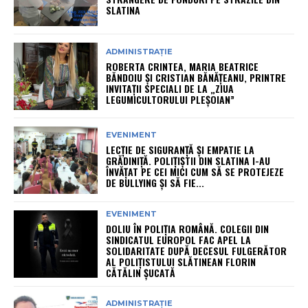
SLATINA
ADMINISTRAȚIE
ROBERTA CRINTEA, MARIA BEATRICE
BĂNDOIU ȘI CRISTIAN BĂNĂȚEANU, PRINTRE
INVITAȚII SPECIALI DE LA „ZIUA
LEGUMICULTORULUI PLEȘOIAN”
EVENIMENT
LECȚIE DE SIGURANȚĂ ȘI EMPATIE LA
GRĂDINIȚĂ. POLIȚIȘTII DIN SLATINA I-AU
ÎNVĂȚAT PE CEI MICI CUM SĂ SE PROTEJEZE
DE BULLYING ȘI SĂ FIE...
EVENIMENT
DOLIU ÎN POLIȚIA ROMÂNĂ. COLEGII DIN
SINDICATUL EUROPOL FAC APEL LA
SOLIDARITATE DUPĂ DECESUL FULGERĂTOR
AL POLIȚISTULUI SLĂTINEAN FLORIN
CĂTĂLIN ȘUCATĂ
ADMINISTRAȚIE