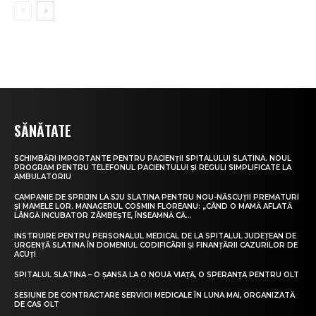
SĂNĂTATE
SCHIMBĂRI IMPORTANTE PENTRU PACIENȚII SPITALULUI SLATINA. NOUL
PROGRAM PENTRU TELEFONUL PACIENTULUI ȘI REGULI SIMPLIFICATE LA
AMBULATORIU
CAMPANIE DE SPRIJIN LA SJU SLATINA PENTRU NOU-NĂSCUȚII PREMATURI
ȘI MAMELE LOR. MANAGERUL COSMIN FLOREANU: „CÂND O MAMĂ AFLATĂ
LÂNGĂ INCUBATOR ZÂMBEȘTE, ÎNSEAMNĂ CĂ...
INSTRUIRE PENTRU PERSONALUL MEDICAL DE LA SPITALUL JUDEȚEAN DE
URGENȚĂ SLATINA ÎN DOMENIUL CODIFICĂRII ȘI FINANȚĂRII CAZURILOR DE
ACUȚI
SPITALUL SLATINA – O ȘANSĂ LA O NOUĂ VIAȚĂ, O SPERANȚĂ PENTRU OLT
SESIUNE DE CONTRACTARE SERVICII MEDICALE ÎN LUNA MAI, ORGANIZATĂ
DE CAS OLT