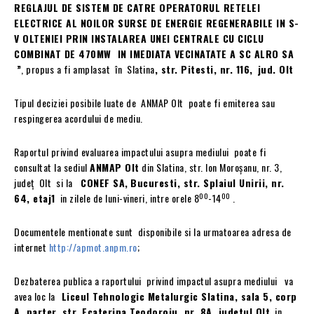
REGLAJUL DE SISTEM DE CATRE OPERATORUL RETELEI
ELECTRICE AL NOILOR SURSE DE ENERGIE REGENERABILE IN S-
V OLTENIEI PRIN INSTALAREA UNEI CENTRALE CU CICLU
COMBINAT DE 470MW IN IMEDIATA VECINATATE A SC ALRO SA
”
, propus a fi amplasat în Slatina
, str. Pitesti, nr. 116,
jud. Olt
Tipul deciziei posibile luate de ANMAP Olt poate fi emiterea sau
respingerea acordului de mediu.
Raportul privind evaluarea impactului asupra mediului poate fi
consultat la sediul
ANMAP Olt
din Slatina, str. Ion Moroşanu, nr. 3,
judeţ Olt si la
CONEF SA,
Bucuresti, str. Splaiul Unirii, nr.
00
00
64, etaj1
in zilele de luni-vineri, intre orele 8
-14
.
Documentele mentionate sunt disponibile si la urmatoarea adresa de
internet
http://apmot.anpm.ro
;
Dezbaterea publica a raportului privind impactul asupra mediului va
avea loc la
Liceul Tehnologic Metalurgic Slatina
, sala 5, corp
A, parter, str. Ecaterina Teodoroiu, nr. 8A, judetul Olt
, in