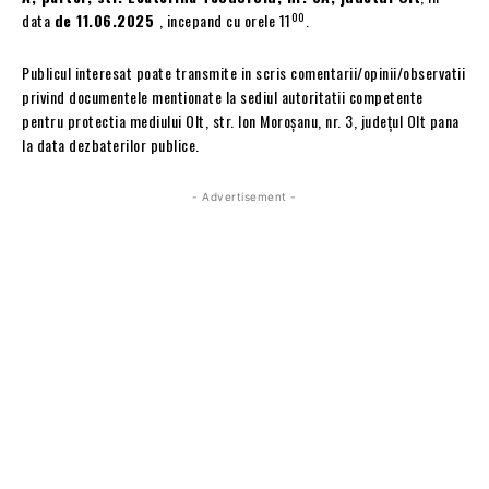
00
data
de 11.06.2025
, incepand cu orele 11
.
Publicul interesat poate transmite in scris comentarii/opinii/observatii
privind documentele mentionate la sediul autoritatii competente
pentru protectia mediului Olt, str. Ion Moroşanu, nr. 3, judeţul Olt pana
la data dezbaterilor publice.
- Advertisement -