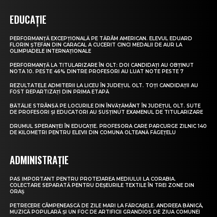
EDUCAȚIE
PERFORMANȚĂ EXCEPȚIONALĂ PE TĂRÂM AMERICAN. ELEVUL EDUARD
FLORIN ȘTEFAN DIN CARACAL A CUCERIT CINCI MEDALII DE AUR LA
OLIMPIADELE INTERNAȚIONALE
PERFORMANȚĂ LA TITULARIZARE ÎN OLT: DOI CANDIDAȚI AU OBȚINUT
NOTA 10. PESTE 46% DINTRE PROFESORI AU LUAT NOTE PESTE 7
REZULTATELE ADMITERII LA LICEU ÎN JUDEȚUL OLT. TOȚI CANDIDAȚII AU
FOST REPARTIZAȚI DIN PRIMA ETAPĂ
BĂTĂLIE STRÂNSĂ PE LOCURILE DIN ÎNVĂȚĂMÂNT ÎN JUDEȚUL OLT. SUTE
DE PROFESORI ȘI EDUCATORI AU SUSȚINUT EXAMENUL DE TITULARIZARE
DRUMUL SPERANȚEI ÎN EDUCAȚIE. PROFESORA CARE PARCURGE ZILNIC 140
DE KILOMETRI PENTRU ELEVII DIN COMUNA OLTEANĂ FĂGEȚELU
ADMINISTRAȚIE
PAS IMPORTANT PENTRU PROTEJAREA MEDIULUI LA CORABIA.
COLECTARE SEPARATĂ PENTRU DEȘEURILE TEXTILE ÎN TREI ZONE DIN
ORAȘ
PETRECERE CÂMPENEASCĂ DE ZILE MARI LA FĂRCAȘELE. ANDREEA BĂNICĂ,
MUZICĂ POPULARĂ ȘI UN FOC DE ARTIFICII GRANDIOS DE ZIUA COMUNEI