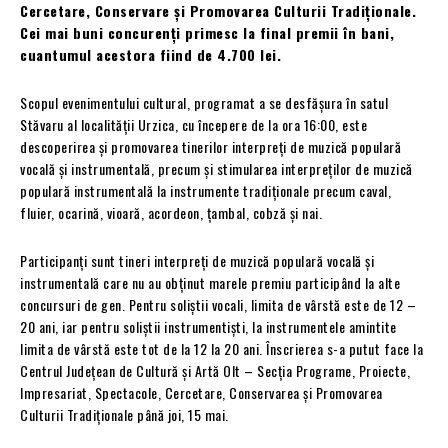
Cercetare, Conservare și Promovarea Culturii Tradiționale.
Cei mai buni concurenți primesc la final premii în bani,
cuantumul acestora fiind de 4.700 lei.
Scopul evenimentului cultural, programat a se desfășura în satul
Stăvaru al localității Urzica, cu începere de la ora 16:00, este
descoperirea și promovarea tinerilor interpreți de muzică populară
vocală și instrumentală, precum și stimularea interpreților de muzică
populară instrumentală la instrumente tradiționale precum caval,
fluier, ocarină, vioară, acordeon, țambal, cobză și nai.
Participanți sunt tineri interpreți de muzică populară vocală şi
instrumentală care nu au obținut marele premiu participând la alte
concursuri de gen. Pentru soliştii vocali, limita de vârstă este de 12 –
20 ani, iar pentru soliştii instrumentişti, la instrumentele amintite
limita de vârstă este tot de la 12 la 20 ani. Înscrierea s-a putut face la
Centrul Județean de Cultură și Artă Olt – Secția Programe, Proiecte,
Impresariat, Spectacole, Cercetare, Conservarea și Promovarea
Culturii Tradiționale până joi, 15 mai.