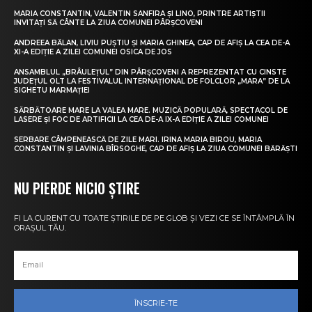
MARIA CONSTANTIN, VALENTIN SANFIRA ȘI LINO, PRINTRE ARTIȘTII
INVITAȚI SĂ CÂNTE LA ZIUA COMUNEI PÂRȘCOVENI
ANDREEA BĂLAN, LIVIU PUȘTIU ȘI MARIA GHINEA, CAP DE AFIȘ LA CEA DE-A
XI-A EDIȚIE A ZILEI COMUNEI OSICA DE JOS
ANSAMBLUL „BRÂULEȚUL” DIN PÂRȘCOVENI A REPREZENTAT CU CINSTE
JUDEȚUL OLT LA FESTIVALUL INTERNAȚIONAL DE FOLCLOR „MARA” DE LA
SIGHETU MARMAȚIEI
SĂRBĂTOARE MARE LA VALEA MARE. MUZICĂ POPULARĂ, SPECTACOL DE
LASERE ȘI FOC DE ARTIFICII LA CEA DE-A IX-A EDIȚIE A ZILEI COMUNEI
SERBARE CÂMPENEASCĂ DE ZILE MARI. IRINA MARIA BIROU, MARIA
CONSTANTIN ȘI LAVINIA BÎRSOGHE, CAP DE AFIȘ LA ZIUA COMUNEI BĂRĂȘTI
NU PIERDE NICIO ȘTIRE
FI LA CURENT CU TOATE ȘTIRILE DE PE GLOB ȘI VEZI CE SE ÎNTÂMPLĂ ÎN
ORAȘUL TĂU.
ÎNSCRIE-TE