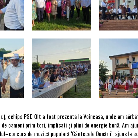
.r.), echipa PSD Olt a fost prezentă la Voineasa, unde am sărbă
 de oameni primitori, implicați și plini de energie bună. Am aju
alul–concurs de muzică populară ‘Cântecele Dunării’, ajuns la ed