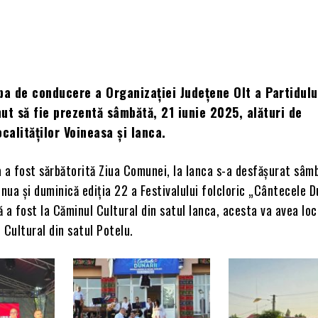
pa de conducere a Organizației Județene Olt a Partidulu
ut să fie prezentă sâmbătă, 21 iunie 2025, alături de
ocalităților Voineasa și Ianca.
a a fost sărbătorită Ziua Comunei, la Ianca s-a desfășurat sâm
inua și duminică ediția 22 a Festivalului folcloric „Cântecele Du
 a fost la Căminul Cultural din satul Ianca, acesta va avea lo
 Cultural din satul Potelu.