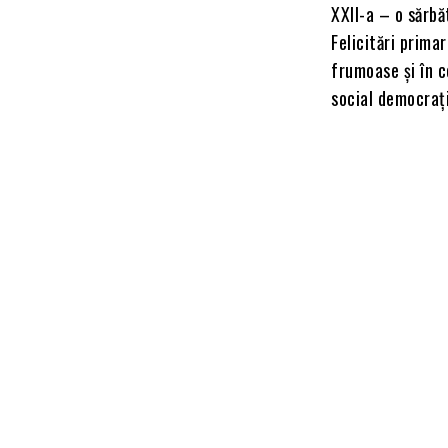
XXII-a – o sărbăt
Felicitări prima
frumoase și în c
social democrați