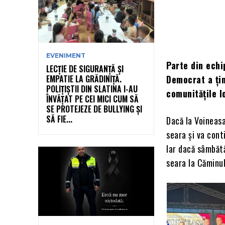
EVENIMENT
Parte din echi
LECȚIE DE SIGURANȚĂ ȘI
EMPATIE LA GRĂDINIȚĂ.
Democrat a țin
POLIȚIȘTII DIN SLATINA I-AU
comunitățile l
ÎNVĂȚAT PE CEI MICI CUM SĂ
SE PROTEJEZE DE BULLYING ȘI
SĂ FIE...
Dacă la Voineas
seara și va cont
Iar dacă sâmbătă
seara la Căminul