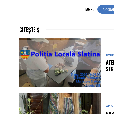
TAGS:
APROAP
CITEȘTE ȘI
EVE
ATE
STR
ADMI
ROB