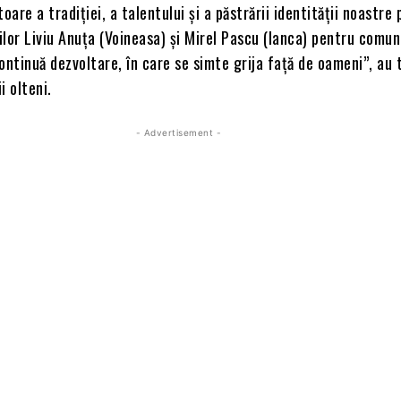
oare a tradiției, a talentului și a păstrării identității noastre
rilor Liviu Anuța (Voineasa) și Mirel Pascu (Ianca) pentru comun
ontinuă dezvoltare, în care se simte grija față de oameni”, au
i olteni.
- Advertisement -