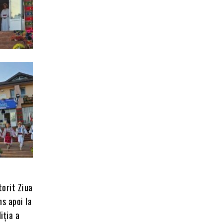
torit Ziua
ns apoi la
iția a