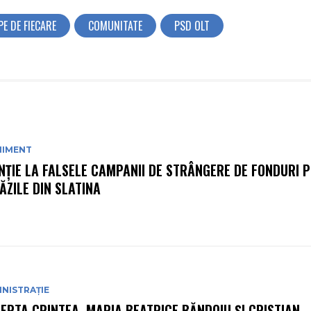
E DE FIECARE
COMUNITATE
PSD OLT
NIMENT
NȚIE LA FALSELE CAMPANII DE STRÂNGERE DE FONDURI P
ĂZILE DIN SLATINA
NISTRAȚIE
ERTA CRINTEA, MARIA BEATRICE BĂNDOIU ȘI CRISTIAN