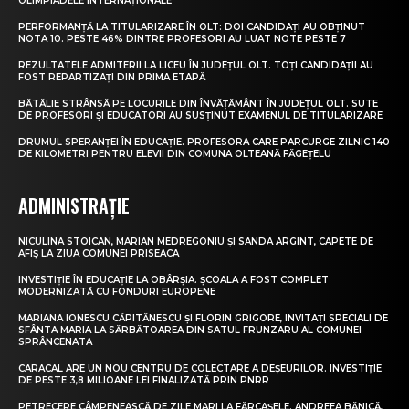
OLIMPIADELE INTERNAȚIONALE
PERFORMANȚĂ LA TITULARIZARE ÎN OLT: DOI CANDIDAȚI AU OBȚINUT
NOTA 10. PESTE 46% DINTRE PROFESORI AU LUAT NOTE PESTE 7
REZULTATELE ADMITERII LA LICEU ÎN JUDEȚUL OLT. TOȚI CANDIDAȚII AU
FOST REPARTIZAȚI DIN PRIMA ETAPĂ
BĂTĂLIE STRÂNSĂ PE LOCURILE DIN ÎNVĂȚĂMÂNT ÎN JUDEȚUL OLT. SUTE
DE PROFESORI ȘI EDUCATORI AU SUSȚINUT EXAMENUL DE TITULARIZARE
DRUMUL SPERANȚEI ÎN EDUCAȚIE. PROFESORA CARE PARCURGE ZILNIC 140
DE KILOMETRI PENTRU ELEVII DIN COMUNA OLTEANĂ FĂGEȚELU
ADMINISTRAȚIE
NICULINA STOICAN, MARIAN MEDREGONIU ȘI SANDA ARGINT, CAPETE DE
AFIȘ LA ZIUA COMUNEI PRISEACA
INVESTIȚIE ÎN EDUCAȚIE LA OBÂRȘIA. ȘCOALA A FOST COMPLET
MODERNIZATĂ CU FONDURI EUROPENE
MARIANA IONESCU CĂPITĂNESCU ȘI FLORIN GRIGORE, INVITAȚI SPECIALI DE
SFÂNTA MARIA LA SĂRBĂTOAREA DIN SATUL FRUNZARU AL COMUNEI
SPRÂNCENATA
CARACAL ARE UN NOU CENTRU DE COLECTARE A DEȘEURILOR. INVESTIȚIE
DE PESTE 3,8 MILIOANE LEI FINALIZATĂ PRIN PNRR
PETRECERE CÂMPENEASCĂ DE ZILE MARI LA FĂRCAȘELE. ANDREEA BĂNICĂ,