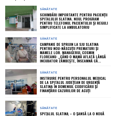
SĂNĂTATE
SCHIMBĂRI IMPORTANTE PENTRU PACIENȚII
SPITALULUI SLATINA. NOUL PROGRAM
PENTRU TELEFONUL PACIENTULUI ȘI REGULI
SIMPLIFICATE LA AMBULATORIU
SĂNĂTATE
CAMPANIE DE SPRIJIN LA SJU SLATINA
PENTRU NOU-NĂSCUȚII PREMATURI ȘI
MAMELE LOR. MANAGERUL COSMIN
FLOREANU: „CÂND O MAMĂ AFLATĂ LÂNGĂ
INCUBATOR ZÂMBEȘTE, ÎNSEAMNĂ CĂ...
SĂNĂTATE
INSTRUIRE PENTRU PERSONALUL MEDICAL
DE LA SPITALUL JUDEȚEAN DE URGENȚĂ
SLATINA ÎN DOMENIUL CODIFICĂRII ȘI
FINANȚĂRII CAZURILOR DE ACUȚI
SĂNĂTATE
SPITALUL SLATINA – O ȘANSĂ LA O NOUĂ