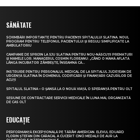
SĂNĂTATE
SCHIMBĂRI IMPORTANTE PENTRU PACIENȚII SPITALULUI SLATINA. NOUL
PROGRAM PENTRU TELEFONUL PACIENTULUI ȘI REGULI SIMPLIFICATE LA
AMBULATORIU
CAMPANIE DE SPRIJIN LA SJU SLATINA PENTRU NOU-NĂSCUȚII PREMATURI
ȘI MAMELE LOR. MANAGERUL COSMIN FLOREANU: „CÂND O MAMĂ AFLATĂ
LÂNGĂ INCUBATOR ZÂMBEȘTE, ÎNSEAMNĂ CĂ...
INSTRUIRE PENTRU PERSONALUL MEDICAL DE LA SPITALUL JUDEȚEAN DE
URGENȚĂ SLATINA ÎN DOMENIUL CODIFICĂRII ȘI FINANȚĂRII CAZURILOR DE
ACUȚI
SPITALUL SLATINA – O ȘANSĂ LA O NOUĂ VIAȚĂ, O SPERANȚĂ PENTRU OLT
SESIUNE DE CONTRACTARE SERVICII MEDICALE ÎN LUNA MAI, ORGANIZATĂ
DE CAS OLT
EDUCAȚIE
PERFORMANȚĂ EXCEPȚIONALĂ PE TĂRÂM AMERICAN. ELEVUL EDUARD
FLORIN ȘTEFAN DIN CARACAL A CUCERIT CINCI MEDALII DE AUR LA