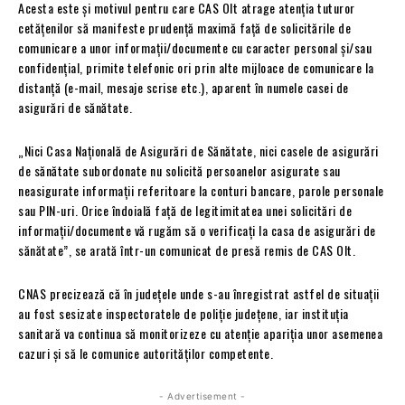
Acesta este și motivul pentru care CAS Olt atrage atenția tuturor
cetățenilor să manifeste prudență maximă față de solicitările de
comunicare a unor informații/documente cu caracter personal și/sau
confidențial, primite telefonic ori prin alte mijloace de comunicare la
distanță (e-mail, mesaje scrise etc.), aparent în numele casei de
asigurări de sănătate.
„Nici Casa Națională de Asigurări de Sănătate, nici casele de asigurări
de sănătate subordonate nu solicită persoanelor asigurate sau
neasigurate informații referitoare la conturi bancare, parole personale
sau PIN-uri. Orice îndoială față de legitimitatea unei solicitări de
informații/documente vă rugăm să o verificați la casa de asigurări de
sănătate”, se arată într-un comunicat de presă remis de CAS Olt.
CNAS precizează că în județele unde s-au înregistrat astfel de situații
au fost sesizate inspectoratele de poliție județene, iar instituția
sanitară va continua să monitorizeze cu atenție apariția unor asemenea
cazuri și să le comunice autorităților competente.
- Advertisement -