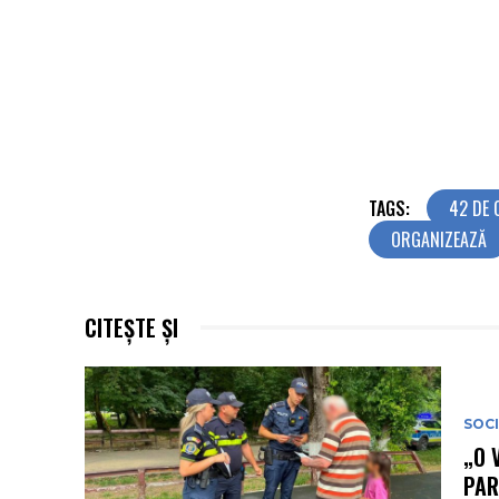
TAGS:
42 DE 
ORGANIZEAZĂ
CITEȘTE ȘI
SOC
„O 
PAR