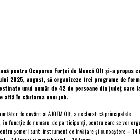
ană pentru Ocuparea Forţei de Muncă Olt și-a propus ca
ului 2025, august, să organizeze trei programe de for
estinate unui număr de 42 de persoane din județ care l
e află în căutarea unui job.
purtător de cuvânt al AJOFM Olt, a declarat că principalele
, în funcție de numărul de participanți, pentru care se vor org
entru șomeri sunt: instrument de învățare și cunoaștere – 14 l
al – 14 locuri și manichiurist – 14 locuri.