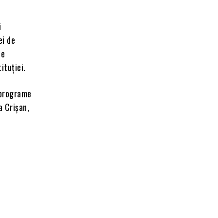
i
ei de
de
ituției.
 programe
a Crişan,