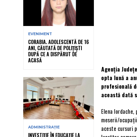
EVENIMENT
CORABIA. ADOLESCENTĂ DE 16
ANI, CĂUTATĂ DE POLIȚIȘTI
DUPĂ CE A DISPĂRUT DE
ACASĂ
Agenţia Judeţe
opta lună a an
profesională d
această dată s
Elena Iordache, 
meserii/ocupații
aceste cursuri p
ADMINISTRAȚIE
INVESTIȚIE ÎN EDUCAȚIE LA
lucrător comerci