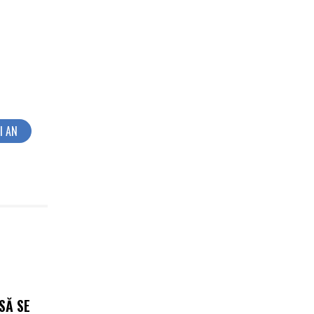
I AN
SĂ SE