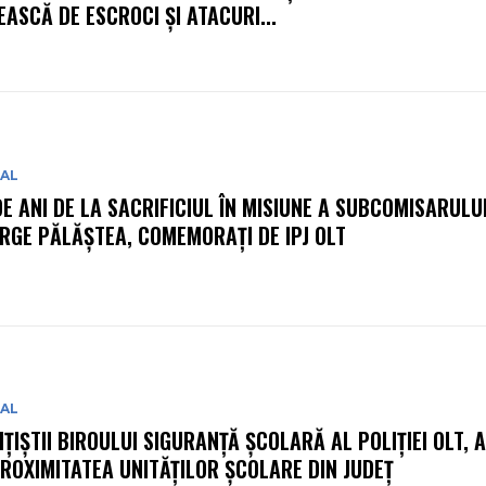
EASCĂ DE ESCROCI ȘI ATACURI...
IAL
DE ANI DE LA SACRIFICIUL ÎN MISIUNE A SUBCOMISARULU
RGE PĂLĂȘTEA, COMEMORAȚI DE IPJ OLT
IAL
IȚIȘTII BIROULUI SIGURANȚĂ ȘCOLARĂ AL POLIȚIEI OLT, 
PROXIMITATEA UNITĂȚILOR ȘCOLARE DIN JUDEȚ