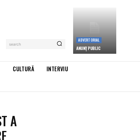
ADVERTORIAL
search
ANUNȚ PUBLIC
L
CULTURĂ
INTERVIU
T A
RE