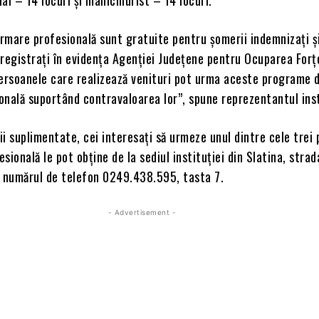
ormare profesională sunt gratuite pentru şomerii indemnizaţi ş
registraţi în evidenţa Agenţiei Judeţene pentru Ocuparea Forţ
persoanele care realizează venituri pot urma aceste programe 
nală suportând contravaloarea lor”, spune reprezentantul inst
i suplimentate, cei interesaţi să urmeze unul dintre cele trei
sională le pot obţine de la sediul instituţiei din Slatina, strad
la numărul de telefon 0249.438.595, tasta 7.
- Advertisement -