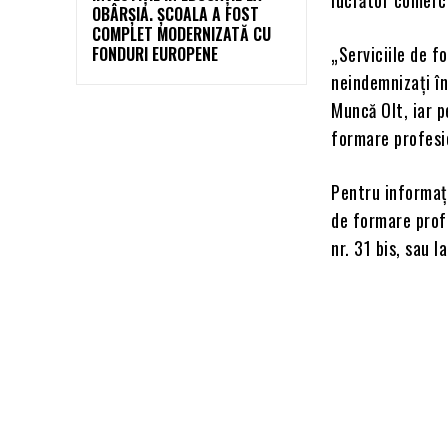
OBÂRȘIA. ȘCOALA A FOST
COMPLET MODERNIZATĂ CU
„Serviciile de f
FONDURI EUROPENE
neindemnizaţi în
Muncă Olt, iar 
formare profesio
Pentru informaţi
de formare profe
nr. 31 bis, sau 