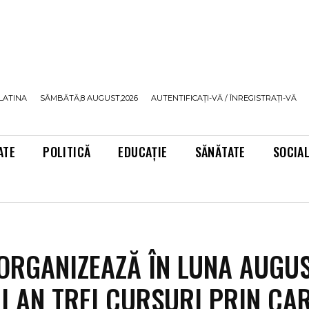
LATINA
SÂMBĂTĂ,8 AUGUST,2026
AUTENTIFICAȚI-VĂ / ÎNREGISTRAȚI-VĂ
ATE
POLITICĂ
EDUCAȚIE
SĂNĂTATE
SOCIA
ORGANIZEAZĂ ÎN LUNA AUGUS
I AN TREI CURSURI PRIN CA