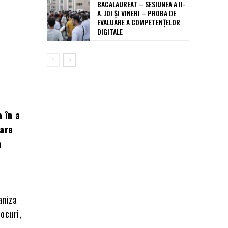
BACALAUREAT – SESIUNEA A II-
A. JOI ȘI VINERI – PROBA DE
EVALUARE A COMPETENȚELOR
DIGITALE
 în a
mare
a
aniza
ocuri,