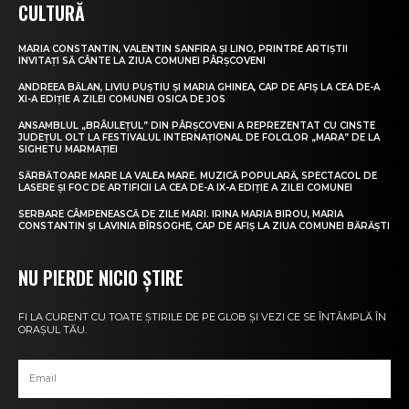
CULTURĂ
MARIA CONSTANTIN, VALENTIN SANFIRA ȘI LINO, PRINTRE ARTIȘTII
INVITAȚI SĂ CÂNTE LA ZIUA COMUNEI PÂRȘCOVENI
ANDREEA BĂLAN, LIVIU PUȘTIU ȘI MARIA GHINEA, CAP DE AFIȘ LA CEA DE-A
XI-A EDIȚIE A ZILEI COMUNEI OSICA DE JOS
ANSAMBLUL „BRÂULEȚUL” DIN PÂRȘCOVENI A REPREZENTAT CU CINSTE
JUDEȚUL OLT LA FESTIVALUL INTERNAȚIONAL DE FOLCLOR „MARA” DE LA
SIGHETU MARMAȚIEI
SĂRBĂTOARE MARE LA VALEA MARE. MUZICĂ POPULARĂ, SPECTACOL DE
LASERE ȘI FOC DE ARTIFICII LA CEA DE-A IX-A EDIȚIE A ZILEI COMUNEI
SERBARE CÂMPENEASCĂ DE ZILE MARI. IRINA MARIA BIROU, MARIA
CONSTANTIN ȘI LAVINIA BÎRSOGHE, CAP DE AFIȘ LA ZIUA COMUNEI BĂRĂȘTI
NU PIERDE NICIO ȘTIRE
FI LA CURENT CU TOATE ȘTIRILE DE PE GLOB ȘI VEZI CE SE ÎNTÂMPLĂ ÎN
ORAȘUL TĂU.