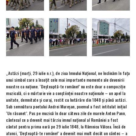
„Astăzi (marți, 29 iulie n.r.), de ziua Imnului Naţional, ne înclinăm în faţa
unui simbol care a însoţit cele mai importante momente ale devenirii
noastre ca naţiune. ‘Deşteaptă-te române!’ nu este doar o compoziţie
muzicală, ci o mărturie vie a conştiinţei noastre naţionale – un apel la
unitate, demnitate şi curaj, rostit cu hotărâre din 1848 şi până astăzi.
Sub semnătura poetului Andrei Mureşan, poemul a fost intitulat inițial
‘Un răsunet’. Pus pe muzică în doar câteva zile de marele Anton Pann,
cântecul ce a devenit mai târziu imnul național al României a fost
cântat pentru prima oară pe 29 iulie 1848, la Râmnicu Vâlcea. Încă de
atunci, ‘Deşteaptă-te române!’ a devenit mai mult decât un cântec – a