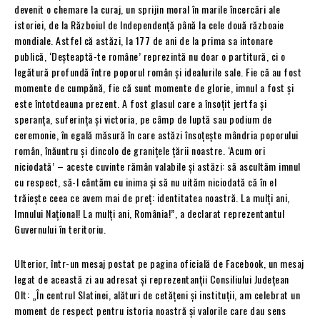
devenit o chemare la curaj, un sprijin moral în marile încercări ale
istoriei, de la Războiul de Independenţă până la cele două războaie
mondiale. Astfel că astăzi, la 177 de ani de la prima sa intonare
publică, ‘Deşteaptă-te române’ reprezintă nu doar o partitură, ci o
legătură profundă între poporul român şi idealurile sale. Fie că au fost
momente de cumpănă, fie că sunt momente de glorie, imnul a fost şi
este întotdeauna prezent. A fost glasul care a însoţit jertfa şi
speranţa, suferinţa şi victoria, pe câmp de luptă sau podium de
ceremonie, în egală măsură în care astăzi însoţeşte mândria poporului
român, înăuntru și dincolo de graniţele ţării noastre. ‘Acum ori
niciodată’ – aceste cuvinte rămân valabile şi astăzi: să ascultăm imnul
cu respect, să-l cântăm cu inima şi să nu uităm niciodată că în el
trăieşte ceea ce avem mai de preţ: identitatea noastră. La mulţi ani,
Imnului Naţional! La mulți ani, România!”, a declarat reprezentantul
Guvernului în teritoriu.
Ulterior, într-un mesaj postat pe pagina oficială de Facebook, un mesaj
legat de această zi au adresat și reprezentanții Consiliului Județean
Olt: „În centrul Slatinei, alături de cetățeni și instituții, am celebrat un
moment de respect pentru istoria noastră și valorile care dau sens