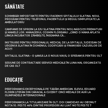
SĂNĂTATE
SCHIMBĂRI IMPORTANTE PENTRU PACIENȚII SPITALULUI SLATINA. NOUL
PROGRAM PENTRU TELEFONUL PACIENTULUI ȘI REGULI SIMPLIFICATE LA
AMBULATORIU
CAMPANIE DE SPRIJIN LA SJU SLATINA PENTRU NOU-NĂSCUȚII PREMATURI
ȘI MAMELE LOR. MANAGERUL COSMIN FLOREANU: „CÂND O MAMĂ AFLATĂ
LÂNGĂ INCUBATOR ZÂMBEȘTE, ÎNSEAMNĂ CĂ...
INSTRUIRE PENTRU PERSONALUL MEDICAL DE LA SPITALUL JUDEȚEAN DE
URGENȚĂ SLATINA ÎN DOMENIUL CODIFICĂRII ȘI FINANȚĂRII CAZURILOR DE
ACUȚI
SPITALUL SLATINA – O ȘANSĂ LA O NOUĂ VIAȚĂ, O SPERANȚĂ PENTRU OLT
SESIUNE DE CONTRACTARE SERVICII MEDICALE ÎN LUNA MAI, ORGANIZATĂ
DE CAS OLT
EDUCAȚIE
PERFORMANȚĂ EXCEPȚIONALĂ PE TĂRÂM AMERICAN. ELEVUL EDUARD
FLORIN ȘTEFAN DIN CARACAL A CUCERIT CINCI MEDALII DE AUR LA
OLIMPIADELE INTERNAȚIONALE
PERFORMANȚĂ LA TITULARIZARE ÎN OLT: DOI CANDIDAȚI AU OBȚINUT
NOTA 10. PESTE 46% DINTRE PROFESORI AU LUAT NOTE PESTE 7