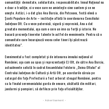
comunității: demnitate, solidaritate, responsabilitate. Imnul Național nu
e doar o tradiție, ci o voce care ne amintește cine suntem și ce ne
unește. Astăzi, i-a dat glas Ana Burciu, din Potcoava, fostă elevă a
Școlii Populare de Arte – instituție aflată în coordonarea Consiliului
Județean Olt. Cu o voce puternică, sigură și expresivă, Ana a dat
greutate momentului, așa cum o cere un imn cu forță și istorie. Ne
bucură prezența tinerelor talente în astfel de evenimente. Pentru că o
comunitate care încurajează vocea celor tineri își păstrează
identitatea”.
Evenimentul a fost completat și de intonarea imnului național al
României, așa cum au spus și reprezentanții CJ Olt, de către Ana Burciu,
actualmente solistă în cadrul Ansamblului Folcloric „Doina Oltului” al
Centrului Județean de Cultură și Artă Olt, pe acordurile căruia pe
catargul din fața Prefecturii a fost arborat steagul României, pentru
ca la finalul ceremonialului garda de onoare, alcătuită din militari,
jandarmi și pompieri, să defileze prin fața oficialităților.
- Advertisement -