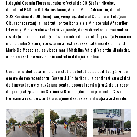
județului Cosmin Floreanu, subprefectul de Olt Ștefan Nicolae,
deputatul PSD de Olt Marius Iancu, Adrian Mihai Adrian Țiu, deputat
SOS România de Olt, Ionuț Ivan, vicepreședinte al Consiliului Județean
Olt, reprezentanți ai instituțiilor teritoriale ale Ministerului Afacerilor
Interne și Ministerului Apărării Naționale, dar și directori ai mai multor
instituții deconcentrate și câțiva membri de partid. În privința Primăriei
municipiului Slatina, aceasta nu a fost reprezentată nici de primarul
Mario De Mezzo sau de viceprimarii Mădălina Văle și Valentin Mihalache,
ci de unii șefi de servicii din cadrul instituției publice.
Ceremonia dedicată imnului de stat a debutat cu salutul dat gărzii de
onoare de reprezentantul Guvernului în teritoriu, a continuat cu o slujbă
de binecuvântare și rugăciune pentru poporul român ținută de un sobor
de preoți al Episcopiei Slatinei și Romanaților, apoi prefectul Cosmin
Floreanu a rostit o scurtă alocuțiune despre semnificația acestei zile.