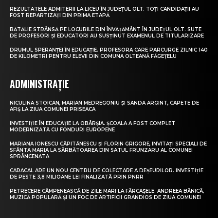
REZULTATELE ADMITERII LA LICEU ÎN JUDEȚUL OLT. TOȚI CANDIDAȚII AU
FOST REPARTIZAȚI DIN PRIMA ETAPĂ
BĂTĂLIE STRÂNSĂ PE LOCURILE DIN ÎNVĂȚĂMÂNT ÎN JUDEȚUL OLT. SUTE
DE PROFESORI ȘI EDUCATORI AU SUSȚINUT EXAMENUL DE TITULARIZARE
DRUMUL SPERANȚEI ÎN EDUCAȚIE. PROFESORA CARE PARCURGE ZILNIC 140
DE KILOMETRI PENTRU ELEVII DIN COMUNA OLTEANĂ FĂGEȚELU
ADMINISTRAȚIE
NICULINA STOICAN, MARIAN MEDREGONIU ȘI SANDA ARGINT, CAPETE DE
AFIȘ LA ZIUA COMUNEI PRISEACA
INVESTIȚIE ÎN EDUCAȚIE LA OBÂRȘIA. ȘCOALA A FOST COMPLET
MODERNIZATĂ CU FONDURI EUROPENE
MARIANA IONESCU CĂPITĂNESCU ȘI FLORIN GRIGORE, INVITAȚI SPECIALI DE
SFÂNTA MARIA LA SĂRBĂTOAREA DIN SATUL FRUNZARU AL COMUNEI
SPRÂNCENATA
CARACAL ARE UN NOU CENTRU DE COLECTARE A DEȘEURILOR. INVESTIȚIE
DE PESTE 3,8 MILIOANE LEI FINALIZATĂ PRIN PNRR
PETRECERE CÂMPENEASCĂ DE ZILE MARI LA FĂRCAȘELE. ANDREEA BĂNICĂ,
MUZICĂ POPULARĂ ȘI UN FOC DE ARTIFICII GRANDIOS DE ZIUA COMUNEI