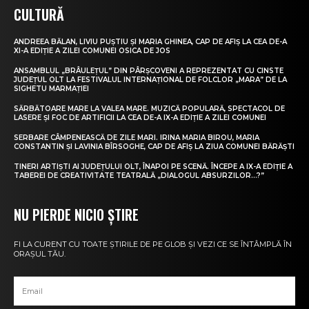
CULTURĂ
ANDREEA BĂLAN, LIVIU PUȘTIU ȘI MARIA GHINEA, CAP DE AFIȘ LA CEA DE-A
XI-A EDIȚIE A ZILEI COMUNEI OSICA DE JOS
ANSAMBLUL „BRÂULEȚUL” DIN PÂRȘCOVENI A REPREZENTAT CU CINSTE
JUDEȚUL OLT LA FESTIVALUL INTERNAȚIONAL DE FOLCLOR „MARA” DE LA
SIGHETU MARMAȚIEI
SĂRBĂTOARE MARE LA VALEA MARE. MUZICĂ POPULARĂ, SPECTACOL DE
LASERE ȘI FOC DE ARTIFICII LA CEA DE-A IX-A EDIȚIE A ZILEI COMUNEI
SERBARE CÂMPENEASCĂ DE ZILE MARI. IRINA MARIA BIROU, MARIA
CONSTANTIN ȘI LAVINIA BÎRSOGHE, CAP DE AFIȘ LA ZIUA COMUNEI BĂRĂȘTI
TINERI ARTIȘTI AI JUDEȚULUI OLT, ÎNAPOI PE SCENĂ. ÎNCEPE A IX-A EDIȚIE A
TABEREI DE CREATIVITATE TEATRALĂ „DIALOGUL ABSURZILOR…?”
NU PIERDE NICIO ȘTIRE
FI LA CURENT CU TOATE ȘTIRILE DE PE GLOB ȘI VEZI CE SE ÎNTÂMPLĂ ÎN
ORAȘUL TĂU.