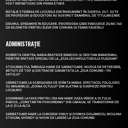
FOST REPARTIZAȚI DIN PRIMA ETAPĂ
BĂTĂLIE STRÂNSĂ PE LOCURILE DIN ÎNVĂȚĂMÂNT ÎN JUDEȚUL OLT. SUTE
DE PROFESORI ȘI EDUCATORI AU SUSȚINUT EXAMENUL DE TITULARIZARE
DRUMUL SPERANȚEI ÎN EDUCAȚIE. PROFESORA CARE PARCURGE ZILNIC 140
DE KILOMETRI PENTRU ELEVII DIN COMUNA OLTEANĂ FĂGEȚELU
ADMINISTRAȚIE
ROBERTA CRINTEA, MARIA BEATRICE BĂNDOIU ȘI CRISTIAN BĂNĂȚEANU,
PRINTRE INVITAȚII SPECIALI DE LA „ZIUA LEGUMICULTORULUI PLEȘOIAN”
STOICĂNEȘTIUL ÎMBRACĂ HAINE DE SĂRBĂTOARE. MUZICĂ DE PETRECERE,
ARTIȘTI DE TOP ȘI DISTRACȚIE GARANTATĂ LA „ZIUA COMUNEI – FIII
SATULUI”
SĂRBĂTOARE LA SCĂRIȘOARA DE SFÂNTA MARIA. SPECTACOL FOLCLORIC
CU ANSAMBLUL „DOINA OLTULUI” DIN SLATINA ȘI SURPRIZE PENTRU
LOCALNICI
SCHIMBARE LA FAȚĂ PENTRU CEA MAI MARE OAZĂ VERDE A OLTULUI.
PARCUL „CONSTANTIN POROINEANU” DIN CARACAL SE TRANSFORMĂ DE
LA O ZI LA ALTA
SĂRBĂTOARE MARE LA CUNGREA! IONUȚ ȘI DOINIȚA DOLĂNESCU, NICULINA
STOICAN, SHONDY ȘI SHOW DE LASERE LA ZIUA COMUNEI