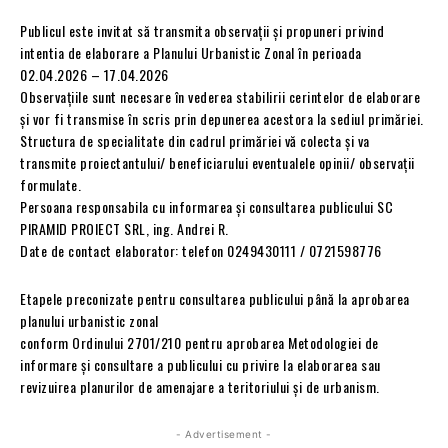
Publicul este invitat să transmita observații și propuneri privind
intentia de elaborare a Planului Urbanistic Zonal în perioada
02.04.2026 – 17.04.2026
Observațiile sunt necesare în vederea stabilirii cerintelor de elaborare
și vor fi transmise în scris prin depunerea acestora la sediul primăriei.
Structura de specialitate din cadrul primăriei vă colecta și va
transmite proiectantului/ beneficiarului eventualele opinii/ observații
formulate.
Persoana responsabila cu informarea și consultarea publicului SC
PIRAMID PROIECT SRL, ing. Andrei R.
Date de contact elaborator: telefon 0249430111 / 0721598776
Etapele preconizate pentru consultarea publicului până la aprobarea
planului urbanistic zonal
conform Ordinului 2701/210 pentru aprobarea Metodologiei de
informare și consultare a publicului cu privire la elaborarea sau
revizuirea planurilor de amenajare a teritoriului și de urbanism.
- Advertisement -