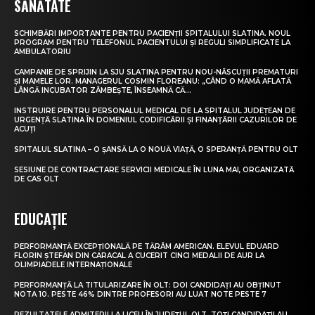
SĂNĂTATE
SCHIMBĂRI IMPORTANTE PENTRU PACIENȚII SPITALULUI SLATINA. NOUL
PROGRAM PENTRU TELEFONUL PACIENTULUI ȘI REGULI SIMPLIFICATE LA
AMBULATORIU
CAMPANIE DE SPRIJIN LA SJU SLATINA PENTRU NOU-NĂSCUȚII PREMATURI
ȘI MAMELE LOR. MANAGERUL COSMIN FLOREANU: „CÂND O MAMĂ AFLATĂ
LÂNGĂ INCUBATOR ZÂMBEȘTE, ÎNSEAMNĂ CĂ...
INSTRUIRE PENTRU PERSONALUL MEDICAL DE LA SPITALUL JUDEȚEAN DE
URGENȚĂ SLATINA ÎN DOMENIUL CODIFICĂRII ȘI FINANȚĂRII CAZURILOR DE
ACUȚI
SPITALUL SLATINA – O ȘANSĂ LA O NOUĂ VIAȚĂ, O SPERANȚĂ PENTRU OLT
SESIUNE DE CONTRACTARE SERVICII MEDICALE ÎN LUNA MAI, ORGANIZATĂ
DE CAS OLT
EDUCAȚIE
PERFORMANȚĂ EXCEPȚIONALĂ PE TĂRÂM AMERICAN. ELEVUL EDUARD
FLORIN ȘTEFAN DIN CARACAL A CUCERIT CINCI MEDALII DE AUR LA
OLIMPIADELE INTERNAȚIONALE
PERFORMANȚĂ LA TITULARIZARE ÎN OLT: DOI CANDIDAȚI AU OBȚINUT
NOTA 10. PESTE 46% DINTRE PROFESORI AU LUAT NOTE PESTE 7
REZULTATELE ADMITERII LA LICEU ÎN JUDEȚUL OLT. TOȚI CANDIDAȚII AU