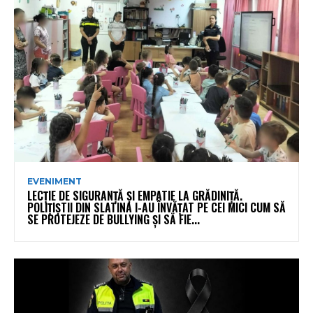
EVENIMENT
LECȚIE DE SIGURANȚĂ ȘI EMPATIE LA GRĂDINIȚĂ.
POLIȚIȘTII DIN SLATINA I-AU ÎNVĂȚAT PE CEI MICI CUM SĂ
SE PROTEJEZE DE BULLYING ȘI SĂ FIE...