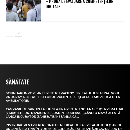
– PROBA DE EVALUARE A COMPETENȚELOR
DIGITALE
SĂNĂTATE
SCHIMBĂRI IMPORTANTE PENTRU PACIENȚII SPITALULUI SLATINA. NOUL
PROGRAM PENTRU TELEFONUL PACIENTULUI ȘI REGULI SIMPLIFICATE LA
AMBULATORIU
CAMPANIE DE SPRIJIN LA SJU SLATINA PENTRU NOU-NĂSCUȚII PREMATURI
ȘI MAMELE LOR. MANAGERUL COSMIN FLOREANU: „CÂND O MAMĂ AFLATĂ
LÂNGĂ INCUBATOR ZÂMBEȘTE, ÎNSEAMNĂ CĂ...
INSTRUIRE PENTRU PERSONALUL MEDICAL DE LA SPITALUL JUDEȚEAN DE
URGENȚĂ SLATINA ÎN DOMENIUL CODIFICĂRII ȘI FINANȚĂRII CAZURILOR DE