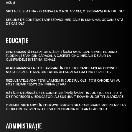
ACUȚI
SPITALUL SLATINA – O ȘANSĂ LA O NOUĂ VIAȚĂ, O SPERANȚĂ PENTRU OLT
SESIUNE DE CONTRACTARE SERVICII MEDICALE ÎN LUNA MAI, ORGANIZATĂ
DE CAS OLT
EDUCAȚIE
PERFORMANȚĂ EXCEPȚIONALĂ PE TĂRÂM AMERICAN. ELEVUL EDUARD
FLORIN ȘTEFAN DIN CARACAL A CUCERIT CINCI MEDALII DE AUR LA
OLIMPIADELE INTERNAȚIONALE
PERFORMANȚĂ LA TITULARIZARE ÎN OLT: DOI CANDIDAȚI AU OBȚINUT
NOTA 10. PESTE 46% DINTRE PROFESORI AU LUAT NOTE PESTE 7
REZULTATELE ADMITERII LA LICEU ÎN JUDEȚUL OLT. TOȚI CANDIDAȚII AU
FOST REPARTIZAȚI DIN PRIMA ETAPĂ
BĂTĂLIE STRÂNSĂ PE LOCURILE DIN ÎNVĂȚĂMÂNT ÎN JUDEȚUL OLT. SUTE
DE PROFESORI ȘI EDUCATORI AU SUSȚINUT EXAMENUL DE TITULARIZARE
DRUMUL SPERANȚEI ÎN EDUCAȚIE. PROFESORA CARE PARCURGE ZILNIC 140
DE KILOMETRI PENTRU ELEVII DIN COMUNA OLTEANĂ FĂGEȚELU
ADMINISTRAȚIE