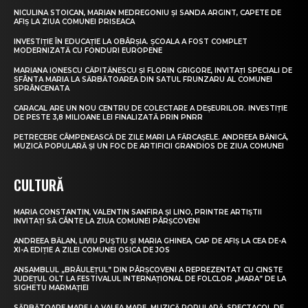
NICULINA STOICAN, MARIAN MEDREGONIU ȘI SANDA ARGINT, CAPETE DE
AFIȘ LA ZIUA COMUNEI PRISEACA
INVESTIȚIE ÎN EDUCAȚIE LA OBÂRȘIA. ȘCOALA A FOST COMPLET
MODERNIZATĂ CU FONDURI EUROPENE
MARIANA IONESCU CĂPITĂNESCU ȘI FLORIN GRIGORE, INVITAȚI SPECIALI DE
SFÂNTA MARIA LA SĂRBĂTOAREA DIN SATUL FRUNZARU AL COMUNEI
SPRÂNCENATA
CARACAL ARE UN NOU CENTRU DE COLECTARE A DEȘEURILOR. INVESTIȚIE
DE PESTE 3,8 MILIOANE LEI FINALIZATĂ PRIN PNRR
PETRECERE CÂMPENEASCĂ DE ZILE MARI LA FĂRCAȘELE. ANDREEA BĂNICĂ,
MUZICĂ POPULARĂ ȘI UN FOC DE ARTIFICII GRANDIOS DE ZIUA COMUNEI
CULTURĂ
MARIA CONSTANTIN, VALENTIN SANFIRA ȘI LINO, PRINTRE ARTIȘTII
INVITAȚI SĂ CÂNTE LA ZIUA COMUNEI PÂRȘCOVENI
ANDREEA BĂLAN, LIVIU PUȘTIU ȘI MARIA GHINEA, CAP DE AFIȘ LA CEA DE-A
XI-A EDIȚIE A ZILEI COMUNEI OSICA DE JOS
ANSAMBLUL „BRÂULEȚUL” DIN PÂRȘCOVENI A REPREZENTAT CU CINSTE
JUDEȚUL OLT LA FESTIVALUL INTERNAȚIONAL DE FOLCLOR „MARA” DE LA
SIGHETU MARMAȚIEI
SĂRBĂTOARE MARE LA VALEA MARE. MUZICĂ POPULARĂ, SPECTACOL DE