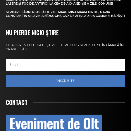
LASERE ȘI FOC DE ARTIFICII LA CEA DE-A IX-A EDIȚIE A ZILEI COMUNEI
SERBARE CÂMPENEASCĂ DE ZILE MARI. IRINA MARIA BIROU, MARIA
CONSTANTIN ȘI LAVINIA BÎRSOGHE, CAP DE AFIȘ LA ZIUA COMUNEI BĂRĂȘTI
NU PIERDE NICIO ȘTIRE
FI LA CURENT CU TOATE ȘTIRILE DE PE GLOB ȘI VEZI CE SE ÎNTÂMPLĂ ÎN
ORAȘUL TĂU.
ÎNSCRIE-TE
CONTACT
Eveniment de Olt