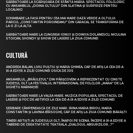
SĂRBĂTOARE LA SCĂRIȘOARA DE SFÂNTA MARIA. SPECTACOL FOLCLORIC
CU ANSAMBLUL „DOINA OLTULUI” DIN SLATINA ȘI SURPRIZE PENTRU
LOCALNICI
SCHIMBARE LA FAȚĂ PENTRU CEA MAI MARE OAZĂ VERDE A OLTULUI.
PARCUL „CONSTANTIN POROINEANU” DIN CARACAL SE TRANSFORMĂ DE
LA O ZI LA ALTA
SĂRBĂTOARE MARE LA CUNGREA! IONUȚ ȘI DOINIȚA DOLĂNESCU, NICULINA
STOICAN, SHONDY ȘI SHOW DE LASERE LA ZIUA COMUNEI
CULTURĂ
ANDREEA BĂLAN, LIVIU PUȘTIU ȘI MARIA GHINEA, CAP DE AFIȘ LA CEA DE-A
XI-A EDIȚIE A ZILEI COMUNEI OSICA DE JOS
ANSAMBLUL „BRÂULEȚUL” DIN PÂRȘCOVENI A REPREZENTAT CU CINSTE
JUDEȚUL OLT LA FESTIVALUL INTERNAȚIONAL DE FOLCLOR „MARA” DE LA
SIGHETU MARMAȚIEI
SĂRBĂTOARE MARE LA VALEA MARE. MUZICĂ POPULARĂ, SPECTACOL DE
LASERE ȘI FOC DE ARTIFICII LA CEA DE-A IX-A EDIȚIE A ZILEI COMUNEI
SERBARE CÂMPENEASCĂ DE ZILE MARI. IRINA MARIA BIROU, MARIA
CONSTANTIN ȘI LAVINIA BÎRSOGHE, CAP DE AFIȘ LA ZIUA COMUNEI BĂRĂȘTI
TINERI ARTIȘTI AI JUDEȚULUI OLT, ÎNAPOI PE SCENĂ. ÎNCEPE A IX-A EDIȚIE A
TABEREI DE CREATIVITATE TEATRALĂ „DIALOGUL ABSURZILOR…?”