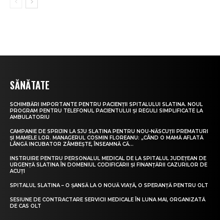
SĂNĂTATE
SCHIMBĂRI IMPORTANTE PENTRU PACIENȚII SPITALULUI SLATINA. NOUL
PROGRAM PENTRU TELEFONUL PACIENTULUI ȘI REGULI SIMPLIFICATE LA
AMBULATORIU
CAMPANIE DE SPRIJIN LA SJU SLATINA PENTRU NOU-NĂSCUȚII PREMATURI
ȘI MAMELE LOR. MANAGERUL COSMIN FLOREANU: „CÂND O MAMĂ AFLATĂ
LÂNGĂ INCUBATOR ZÂMBEȘTE, ÎNSEAMNĂ CĂ...
INSTRUIRE PENTRU PERSONALUL MEDICAL DE LA SPITALUL JUDEȚEAN DE
URGENȚĂ SLATINA ÎN DOMENIUL CODIFICĂRII ȘI FINANȚĂRII CAZURILOR DE
ACUȚI
SPITALUL SLATINA – O ȘANSĂ LA O NOUĂ VIAȚĂ, O SPERANȚĂ PENTRU OLT
SESIUNE DE CONTRACTARE SERVICII MEDICALE ÎN LUNA MAI, ORGANIZATĂ
DE CAS OLT