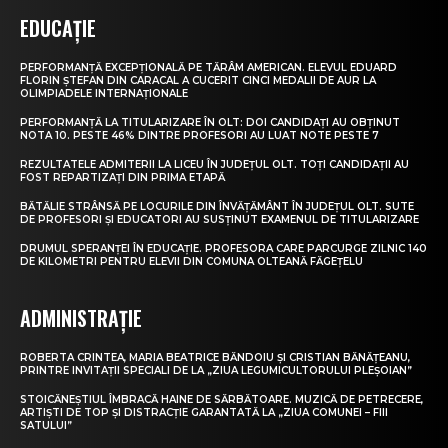
EDUCAȚIE
PERFORMANȚĂ EXCEPȚIONALĂ PE TĂRÂM AMERICAN. ELEVUL EDUARD
FLORIN ȘTEFAN DIN CARACAL A CUCERIT CINCI MEDALII DE AUR LA
OLIMPIADELE INTERNAȚIONALE
PERFORMANȚĂ LA TITULARIZARE ÎN OLT: DOI CANDIDAȚI AU OBȚINUT
NOTA 10. PESTE 46% DINTRE PROFESORI AU LUAT NOTE PESTE 7
REZULTATELE ADMITERII LA LICEU ÎN JUDEȚUL OLT. TOȚI CANDIDAȚII AU
FOST REPARTIZAȚI DIN PRIMA ETAPĂ
BĂTĂLIE STRÂNSĂ PE LOCURILE DIN ÎNVĂȚĂMÂNT ÎN JUDEȚUL OLT. SUTE
DE PROFESORI ȘI EDUCATORI AU SUSȚINUT EXAMENUL DE TITULARIZARE
DRUMUL SPERANȚEI ÎN EDUCAȚIE. PROFESORA CARE PARCURGE ZILNIC 140
DE KILOMETRI PENTRU ELEVII DIN COMUNA OLTEANĂ FĂGEȚELU
ADMINISTRAȚIE
ROBERTA CRINTEA, MARIA BEATRICE BĂNDOIU ȘI CRISTIAN BĂNĂȚEANU,
PRINTRE INVITAȚII SPECIALI DE LA „ZIUA LEGUMICULTORULUI PLEȘOIAN”
STOICĂNEȘTIUL ÎMBRACĂ HAINE DE SĂRBĂTOARE. MUZICĂ DE PETRECERE,
ARTIȘTI DE TOP ȘI DISTRACȚIE GARANTATĂ LA „ZIUA COMUNEI – FIII
SATULUI”