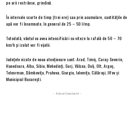
pe arii restrânse, grindină.
În intervale scurte de timp (trei ore) sau prin acumulare, cantitățile de
apă vor fi însemnate, în general de 25 – 50 l/mp.
Totodată, vântul va avea intensificări cu viteze la rafală de 50 – 70
km/h și izolat vor fi vijelii.
Județele vizate de noua atenționare sunt: Arad, Timiș, Caraș-Severin,
Hunedoara, Alba, Sibiu, Mehedinți, Gorj, Vâlcea, Dolj, Olt, Argeș,
Teleorman, Dâmbovița, Prahova, Giurgiu, Ialomița, Călărași, Ilfov și
Municipiul București.
- Advertisement -