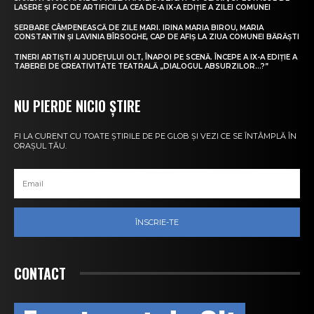
LASERE ȘI FOC DE ARTIFICII LA CEA DE-A IX-A EDIȚIE A ZILEI COMUNEI
SERBARE CÂMPENEASCĂ DE ZILE MARI. IRINA MARIA BIROU, MARIA
CONSTANTIN ȘI LAVINIA BÎRSOGHE, CAP DE AFIȘ LA ZIUA COMUNEI BĂRĂȘTI
TINERI ARTIȘTI AI JUDEȚULUI OLT, ÎNAPOI PE SCENĂ. ÎNCEPE A IX-A EDIȚIE A
TABEREI DE CREATIVITATE TEATRALĂ „DIALOGUL ABSURZILOR…?”
NU PIERDE NICIO ȘTIRE
FI LA CURENT CU TOATE ȘTIRILE DE PE GLOB ȘI VEZI CE SE ÎNTÂMPLĂ ÎN
ORAȘUL TĂU.
ÎNSCRIE-TE
CONTACT