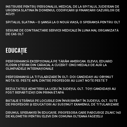
INSTRUIRE PENTRU PERSONALUL MEDICAL DE LA SPITALUL JUDEȚEAN DE
URGENȚĂ SLATINA ÎN DOMENIUL CODIFICĂRII ȘI FINANȚĂRII CAZURILOR DE
ACUȚI
SPITALUL SLATINA – O ȘANSĂ LA O NOUĂ VIAȚĂ, O SPERANȚĂ PENTRU OLT
SESIUNE DE CONTRACTARE SERVICII MEDICALE ÎN LUNA MAI, ORGANIZATĂ
DE CAS OLT
EDUCAȚIE
PERFORMANȚĂ EXCEPȚIONALĂ PE TĂRÂM AMERICAN. ELEVUL EDUARD
FLORIN ȘTEFAN DIN CARACAL A CUCERIT CINCI MEDALII DE AUR LA
OLIMPIADELE INTERNAȚIONALE
PERFORMANȚĂ LA TITULARIZARE ÎN OLT: DOI CANDIDAȚI AU OBȚINUT
NOTA 10. PESTE 46% DINTRE PROFESORI AU LUAT NOTE PESTE 7
REZULTATELE ADMITERII LA LICEU ÎN JUDEȚUL OLT. TOȚI CANDIDAȚII AU
FOST REPARTIZAȚI DIN PRIMA ETAPĂ
BĂTĂLIE STRÂNSĂ PE LOCURILE DIN ÎNVĂȚĂMÂNT ÎN JUDEȚUL OLT. SUTE
DE PROFESORI ȘI EDUCATORI AU SUSȚINUT EXAMENUL DE TITULARIZARE
DRUMUL SPERANȚEI ÎN EDUCAȚIE. PROFESORA CARE PARCURGE ZILNIC 140
DE KILOMETRI PENTRU ELEVII DIN COMUNA OLTEANĂ FĂGEȚELU