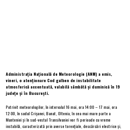
Administrația Națională de Meteorologie (ANM) a emis,
vineri, o atenționare Cod galben de instabilitate
atmosferică accentuată, valabilă sâmbătă și duminică în 19
județe și în București.
Potrivit meteorologilor, în intervalul 16 mai, ora 14:00 – 17 mai, ora
12:00, în sudul Crișanei, Banat, Oltenia, în cea mai mare parte a
Munteniei și în sud-vestul Transilvaniei vor fi perioade cu vreme
instabilă, caracterizată prin averse torențiale, descărcări electrice și,