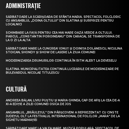
ADMINISTRAȚIE
SĂRBĂTOARE LA SCĂRIȘOARA DE SFÂNTA MARIA. SPECTACOL FOLCLORIC
CU ANSAMBLUL „DOINA OLTULUI” DIN SLATINA ȘI SURPRIZE PENTRU
LOCALNICI
SCHIMBARE LA FAȚĂ PENTRU CEA MAI MARE OAZĂ VERDE A OLTULUI.
PARCUL „CONSTANTIN POROINEANU” DIN CARACAL SE TRANSFORMĂ DE
LA O ZI LA ALTA
SĂRBĂTOARE MARE LA CUNGREA! IONUȚ ȘI DOINIȚA DOLĂNESCU, NICULINA
STOICAN, SHONDY ȘI SHOW DE LASERE LA ZIUA COMUNEI
MODERNIZAREA DRUMURILOR CONTINUĂ ÎN RITM ALERT LA DEVESELU
SLATINA. MUNICIPALITATEA CONTINUĂ LUCRĂRILE DE MODERNIZARE PE
BULEVARDUL NICOLAE TITULESCU
CULTURĂ
ANDREEA BĂLAN, LIVIU PUȘTIU ȘI MARIA GHINEA, CAP DE AFIȘ LA CEA DE-A
XI-A EDIȚIE A ZILEI COMUNEI OSICA DE JOS
ANSAMBLUL „BRÂULEȚUL” DIN PÂRȘCOVENI A REPREZENTAT CU CINSTE
JUDEȚUL OLT LA FESTIVALUL INTERNAȚIONAL DE FOLCLOR „MARA” DE LA
SIGHETU MARMAȚIEI
SĂRBĂTOARE MARE LA VALEA MARE. MUZICĂ POPULARĂ, SPECTACOL DE