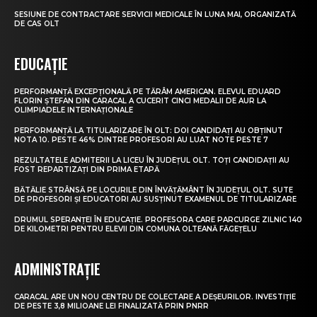
SESIUNE DE CONTRACTARE SERVICII MEDICALE ÎN LUNA MAI, ORGANIZATĂ
DE CAS OLT
EDUCAȚIE
PERFORMANȚĂ EXCEPȚIONALĂ PE TĂRÂM AMERICAN. ELEVUL EDUARD
FLORIN ȘTEFAN DIN CARACAL A CUCERIT CINCI MEDALII DE AUR LA
OLIMPIADELE INTERNAȚIONALE
PERFORMANȚĂ LA TITULARIZARE ÎN OLT: DOI CANDIDAȚI AU OBȚINUT
NOTA 10. PESTE 46% DINTRE PROFESORI AU LUAT NOTE PESTE 7
REZULTATELE ADMITERII LA LICEU ÎN JUDEȚUL OLT. TOȚI CANDIDAȚII AU
FOST REPARTIZAȚI DIN PRIMA ETAPĂ
BĂTĂLIE STRÂNSĂ PE LOCURILE DIN ÎNVĂȚĂMÂNT ÎN JUDEȚUL OLT. SUTE
DE PROFESORI ȘI EDUCATORI AU SUSȚINUT EXAMENUL DE TITULARIZARE
DRUMUL SPERANȚEI ÎN EDUCAȚIE. PROFESORA CARE PARCURGE ZILNIC 140
DE KILOMETRI PENTRU ELEVII DIN COMUNA OLTEANĂ FĂGEȚELU
ADMINISTRAȚIE
CARACAL ARE UN NOU CENTRU DE COLECTARE A DEȘEURILOR. INVESTIȚIE
DE PESTE 3,8 MILIOANE LEI FINALIZATĂ PRIN PNRR