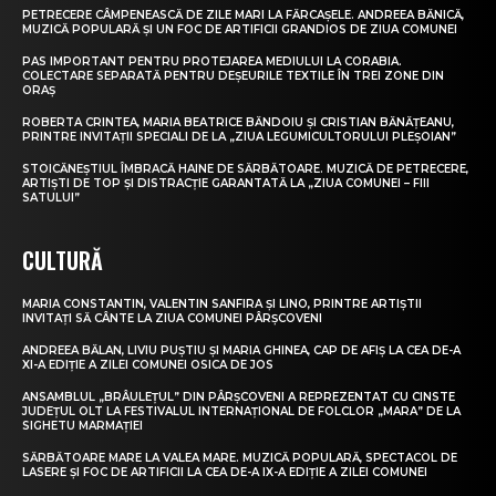
PETRECERE CÂMPENEASCĂ DE ZILE MARI LA FĂRCAȘELE. ANDREEA BĂNICĂ,
MUZICĂ POPULARĂ ȘI UN FOC DE ARTIFICII GRANDIOS DE ZIUA COMUNEI
PAS IMPORTANT PENTRU PROTEJAREA MEDIULUI LA CORABIA.
COLECTARE SEPARATĂ PENTRU DEȘEURILE TEXTILE ÎN TREI ZONE DIN
ORAȘ
ROBERTA CRINTEA, MARIA BEATRICE BĂNDOIU ȘI CRISTIAN BĂNĂȚEANU,
PRINTRE INVITAȚII SPECIALI DE LA „ZIUA LEGUMICULTORULUI PLEȘOIAN”
STOICĂNEȘTIUL ÎMBRACĂ HAINE DE SĂRBĂTOARE. MUZICĂ DE PETRECERE,
ARTIȘTI DE TOP ȘI DISTRACȚIE GARANTATĂ LA „ZIUA COMUNEI – FIII
SATULUI”
CULTURĂ
MARIA CONSTANTIN, VALENTIN SANFIRA ȘI LINO, PRINTRE ARTIȘTII
INVITAȚI SĂ CÂNTE LA ZIUA COMUNEI PÂRȘCOVENI
ANDREEA BĂLAN, LIVIU PUȘTIU ȘI MARIA GHINEA, CAP DE AFIȘ LA CEA DE-A
XI-A EDIȚIE A ZILEI COMUNEI OSICA DE JOS
ANSAMBLUL „BRÂULEȚUL” DIN PÂRȘCOVENI A REPREZENTAT CU CINSTE
JUDEȚUL OLT LA FESTIVALUL INTERNAȚIONAL DE FOLCLOR „MARA” DE LA
SIGHETU MARMAȚIEI
SĂRBĂTOARE MARE LA VALEA MARE. MUZICĂ POPULARĂ, SPECTACOL DE
LASERE ȘI FOC DE ARTIFICII LA CEA DE-A IX-A EDIȚIE A ZILEI COMUNEI