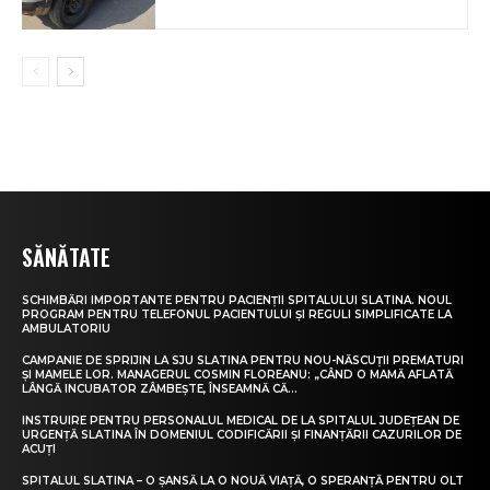
SĂNĂTATE
SCHIMBĂRI IMPORTANTE PENTRU PACIENȚII SPITALULUI SLATINA. NOUL
PROGRAM PENTRU TELEFONUL PACIENTULUI ȘI REGULI SIMPLIFICATE LA
AMBULATORIU
CAMPANIE DE SPRIJIN LA SJU SLATINA PENTRU NOU-NĂSCUȚII PREMATURI
ȘI MAMELE LOR. MANAGERUL COSMIN FLOREANU: „CÂND O MAMĂ AFLATĂ
LÂNGĂ INCUBATOR ZÂMBEȘTE, ÎNSEAMNĂ CĂ...
INSTRUIRE PENTRU PERSONALUL MEDICAL DE LA SPITALUL JUDEȚEAN DE
URGENȚĂ SLATINA ÎN DOMENIUL CODIFICĂRII ȘI FINANȚĂRII CAZURILOR DE
ACUȚI
SPITALUL SLATINA – O ȘANSĂ LA O NOUĂ VIAȚĂ, O SPERANȚĂ PENTRU OLT