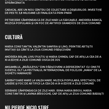
SPRÂNCENATA
CARACAL ARE UN NOU CENTRU DE COLECTARE A DEȘEURILOR. INVESTIȚIE
DE PESTE 3,8 MILIOANE LEI FINALIZATĂ PRIN PNRR
PETRECERE CÂMPENEASCĂ DE ZILE MARI LA FĂRCAȘELE. ANDREEA BĂNICĂ,
MUZICĂ POPULARĂ ȘI UN FOC DE ARTIFICII GRANDIOS DE ZIUA COMUNEI
CULTURĂ
MARIA CONSTANTIN, VALENTIN SANFIRA ȘI LINO, PRINTRE ARTIȘTII
INVITAȚI SĂ CÂNTE LA ZIUA COMUNEI PÂRȘCOVENI
ANDREEA BĂLAN, LIVIU PUȘTIU ȘI MARIA GHINEA, CAP DE AFIȘ LA CEA DE-A
XI-A EDIȚIE A ZILEI COMUNEI OSICA DE JOS
ANSAMBLUL „BRÂULEȚUL” DIN PÂRȘCOVENI A REPREZENTAT CU CINSTE
JUDEȚUL OLT LA FESTIVALUL INTERNAȚIONAL DE FOLCLOR „MARA” DE LA
SIGHETU MARMAȚIEI
SĂRBĂTOARE MARE LA VALEA MARE. MUZICĂ POPULARĂ, SPECTACOL DE
LASERE ȘI FOC DE ARTIFICII LA CEA DE-A IX-A EDIȚIE A ZILEI COMUNEI
SERBARE CÂMPENEASCĂ DE ZILE MARI. IRINA MARIA BIROU, MARIA
CONSTANTIN ȘI LAVINIA BÎRSOGHE, CAP DE AFIȘ LA ZIUA COMUNEI BĂRĂȘTI
NU PIERDE NICIO ȘTIRE