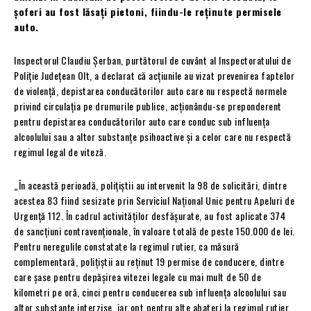
șoferi au fost lăsați pietoni, fiindu-le reținute permisele
auto.
Inspectorul Claudiu Șerban, purtătorul de cuvânt al Inspectoratului de
Poliție Județean Olt, a declarat că acțiunile au vizat prevenirea faptelor
de violență, depistarea conducătorilor auto care nu respectă normele
privind circulația pe drumurile publice, acționându-se preponderent
pentru depistarea conducătorilor auto care conduc sub influența
alcoolului sau a altor substanțe psihoactive și a celor care nu respectă
regimul legal de viteză.
„În această perioadă, poliţiştii au intervenit la 98 de solicitări, dintre
acestea 83 fiind sesizate prin Serviciul Național Unic pentru Apeluri de
Urgență 112. În cadrul activităţilor desfăşurate, au fost aplicate 374
de sancțiuni contravenționale, în valoare totală de peste 150.000 de lei.
Pentru neregulile constatate la regimul rutier, ca măsură
complementară, polițiștii au reținut 19 permise de conducere, dintre
care șase pentru depășirea vitezei legale cu mai mult de 50 de
kilometri pe oră, cinci pentru conducerea sub influența alcoolului sau
altor substanțe interzise, iar opt pentru alte abateri la regimul rutier.