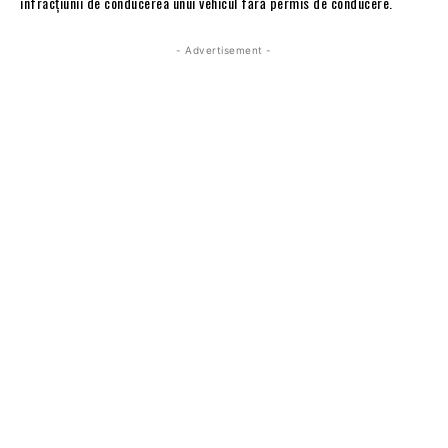
infracțiunii de conducerea unui vehicul fără permis de conducere.
- Advertisement -