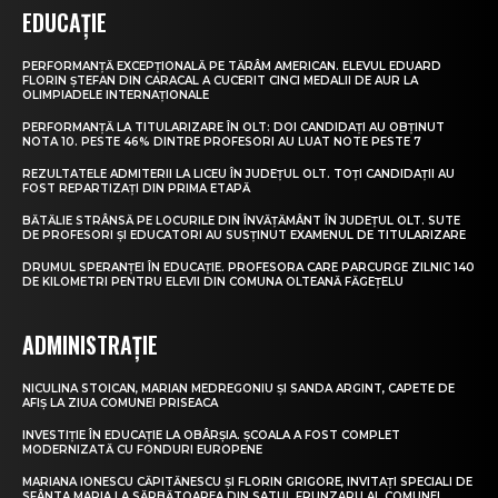
EDUCAȚIE
PERFORMANȚĂ EXCEPȚIONALĂ PE TĂRÂM AMERICAN. ELEVUL EDUARD
FLORIN ȘTEFAN DIN CARACAL A CUCERIT CINCI MEDALII DE AUR LA
OLIMPIADELE INTERNAȚIONALE
PERFORMANȚĂ LA TITULARIZARE ÎN OLT: DOI CANDIDAȚI AU OBȚINUT
NOTA 10. PESTE 46% DINTRE PROFESORI AU LUAT NOTE PESTE 7
REZULTATELE ADMITERII LA LICEU ÎN JUDEȚUL OLT. TOȚI CANDIDAȚII AU
FOST REPARTIZAȚI DIN PRIMA ETAPĂ
BĂTĂLIE STRÂNSĂ PE LOCURILE DIN ÎNVĂȚĂMÂNT ÎN JUDEȚUL OLT. SUTE
DE PROFESORI ȘI EDUCATORI AU SUSȚINUT EXAMENUL DE TITULARIZARE
DRUMUL SPERANȚEI ÎN EDUCAȚIE. PROFESORA CARE PARCURGE ZILNIC 140
DE KILOMETRI PENTRU ELEVII DIN COMUNA OLTEANĂ FĂGEȚELU
ADMINISTRAȚIE
NICULINA STOICAN, MARIAN MEDREGONIU ȘI SANDA ARGINT, CAPETE DE
AFIȘ LA ZIUA COMUNEI PRISEACA
INVESTIȚIE ÎN EDUCAȚIE LA OBÂRȘIA. ȘCOALA A FOST COMPLET
MODERNIZATĂ CU FONDURI EUROPENE
MARIANA IONESCU CĂPITĂNESCU ȘI FLORIN GRIGORE, INVITAȚI SPECIALI DE
SFÂNTA MARIA LA SĂRBĂTOAREA DIN SATUL FRUNZARU AL COMUNEI