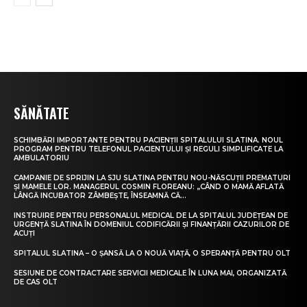
SĂNĂTATE
SCHIMBĂRI IMPORTANTE PENTRU PACIENȚII SPITALULUI SLATINA. NOUL
PROGRAM PENTRU TELEFONUL PACIENTULUI ȘI REGULI SIMPLIFICATE LA
AMBULATORIU
CAMPANIE DE SPRIJIN LA SJU SLATINA PENTRU NOU-NĂSCUȚII PREMATURI
ȘI MAMELE LOR. MANAGERUL COSMIN FLOREANU: „CÂND O MAMĂ AFLATĂ
LÂNGĂ INCUBATOR ZÂMBEȘTE, ÎNSEAMNĂ CĂ...
INSTRUIRE PENTRU PERSONALUL MEDICAL DE LA SPITALUL JUDEȚEAN DE
URGENȚĂ SLATINA ÎN DOMENIUL CODIFICĂRII ȘI FINANȚĂRII CAZURILOR DE
ACUȚI
SPITALUL SLATINA – O ȘANSĂ LA O NOUĂ VIAȚĂ, O SPERANȚĂ PENTRU OLT
SESIUNE DE CONTRACTARE SERVICII MEDICALE ÎN LUNA MAI, ORGANIZATĂ
DE CAS OLT