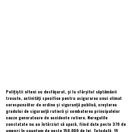
Polițiștii olteni au desfășurat, și la sfârșitul săptămânii
trecute, activități specifice pentru asigurarea unui climat
corespunzător de ordine și siguranță publică, creșterea
gradului de siguranță rutieră și combaterea principalelor
cauze generatoare de accidente rutiere. Neregulile
constatate nu au întârziat să apară, fiind date peste 370 de
amenzi în cuantum de peste 150.000 de lei. Totodată, 19