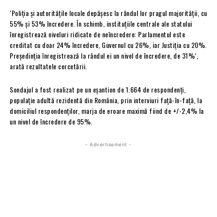
‘Poliția și autoritățile locale depășesc la rândul lor pragul majorității, cu
55% și 53% încredere. În schimb, instituțiile centrale ale statului
înregistrează niveluri ridicate de neîncredere: Parlamentul este
creditat cu doar 24% încredere, Guvernul cu 26%, iar Justiția cu 20%.
Președinția înregistrează la rândul ei un nivel de încredere, de 31%’,
arată rezultatele cercetării.
Sondajul a fost realizat pe un eșantion de 1.664 de respondenți,
populație adultă rezidentă din România, prin interviuri față-în-față, la
domiciliul respondenților, marja de eroare maximă fiind de +/-2,4% la
un nivel de încredere de 95%.
- Advertisement -