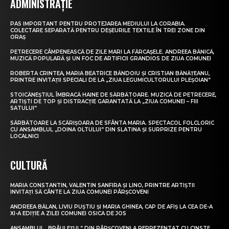
ADMINISTRAȚIE
PAS IMPORTANT PENTRU PROTEJAREA MEDIULUI LA CORABIA.
COLECTARE SEPARATĂ PENTRU DEȘEURILE TEXTILE ÎN TREI ZONE DIN
ORAȘ
PETRECERE CÂMPENEASCĂ DE ZILE MARI LA FĂRCAȘELE. ANDREEA BĂNICĂ,
MUZICĂ POPULARĂ ȘI UN FOC DE ARTIFICII GRANDIOS DE ZIUA COMUNEI
ROBERTA CRINTEA, MARIA BEATRICE BĂNDOIU ȘI CRISTIAN BĂNĂȚEANU,
PRINTRE INVITAȚII SPECIALI DE LA „ZIUA LEGUMICULTORULUI PLEȘOIAN”
STOICĂNEȘTIUL ÎMBRACĂ HAINE DE SĂRBĂTOARE. MUZICĂ DE PETRECERE,
ARTIȘTI DE TOP ȘI DISTRACȚIE GARANTATĂ LA „ZIUA COMUNEI – FIII
SATULUI”
SĂRBĂTOARE LA SCĂRIȘOARA DE SFÂNTA MARIA. SPECTACOL FOLCLORIC
CU ANSAMBLUL „DOINA OLTULUI” DIN SLATINA ȘI SURPRIZE PENTRU
LOCALNICI
CULTURĂ
MARIA CONSTANTIN, VALENTIN SANFIRA ȘI LINO, PRINTRE ARTIȘTII
INVITAȚI SĂ CÂNTE LA ZIUA COMUNEI PÂRȘCOVENI
ANDREEA BĂLAN, LIVIU PUȘTIU ȘI MARIA GHINEA, CAP DE AFIȘ LA CEA DE-A
XI-A EDIȚIE A ZILEI COMUNEI OSICA DE JOS
ANSAMBLUL „BRÂULEȚUL” DIN PÂRȘCOVENI A REPREZENTAT CU CINSTE