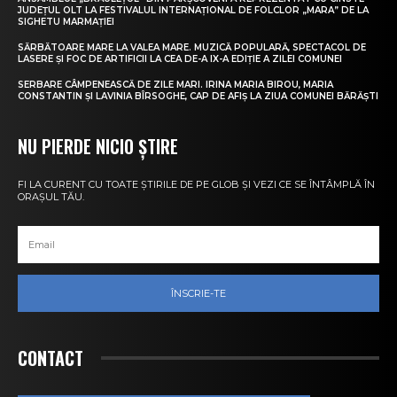
JUDEȚUL OLT LA FESTIVALUL INTERNAȚIONAL DE FOLCLOR „MARA” DE LA
SIGHETU MARMAȚIEI
SĂRBĂTOARE MARE LA VALEA MARE. MUZICĂ POPULARĂ, SPECTACOL DE
LASERE ȘI FOC DE ARTIFICII LA CEA DE-A IX-A EDIȚIE A ZILEI COMUNEI
SERBARE CÂMPENEASCĂ DE ZILE MARI. IRINA MARIA BIROU, MARIA
CONSTANTIN ȘI LAVINIA BÎRSOGHE, CAP DE AFIȘ LA ZIUA COMUNEI BĂRĂȘTI
NU PIERDE NICIO ȘTIRE
FI LA CURENT CU TOATE ȘTIRILE DE PE GLOB ȘI VEZI CE SE ÎNTÂMPLĂ ÎN
ORAȘUL TĂU.
ÎNSCRIE-TE
CONTACT