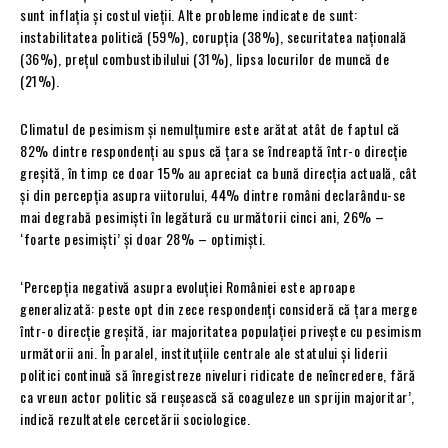
sunt inflația și costul vieții. Alte probleme indicate de sunt:
instabilitatea politică (59%), corupția (38%), securitatea națională
(36%), prețul combustibilului (31%), lipsa locurilor de muncă de
(21%).
Climatul de pesimism și nemulțumire este arătat atât de faptul că
82% dintre respondenți au spus că țara se îndreaptă într-o direcție
greșită, în timp ce doar 15% au apreciat ca bună direcția actuală, cât
și din percepția asupra viitorului, 44% dintre români declarându-se
mai degrabă pesimiști în legătură cu următorii cinci ani, 26% –
‘foarte pesimiști’ și doar 28% – optimiști.
‘Percepția negativă asupra evoluției României este aproape
generalizată: peste opt din zece respondenți consideră că țara merge
într-o direcție greșită, iar majoritatea populației privește cu pesimism
următorii ani. În paralel, instituțiile centrale ale statului și liderii
politici continuă să înregistreze niveluri ridicate de neîncredere, fără
ca vreun actor politic să reușească să coaguleze un sprijin majoritar’,
indică rezultatele cercetării sociologice.