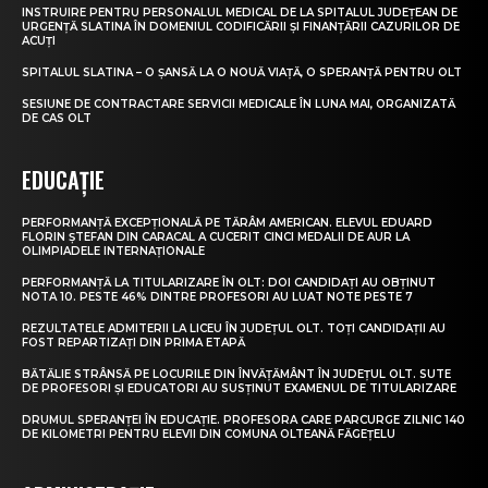
INSTRUIRE PENTRU PERSONALUL MEDICAL DE LA SPITALUL JUDEȚEAN DE
URGENȚĂ SLATINA ÎN DOMENIUL CODIFICĂRII ȘI FINANȚĂRII CAZURILOR DE
ACUȚI
SPITALUL SLATINA – O ȘANSĂ LA O NOUĂ VIAȚĂ, O SPERANȚĂ PENTRU OLT
SESIUNE DE CONTRACTARE SERVICII MEDICALE ÎN LUNA MAI, ORGANIZATĂ
DE CAS OLT
EDUCAȚIE
PERFORMANȚĂ EXCEPȚIONALĂ PE TĂRÂM AMERICAN. ELEVUL EDUARD
FLORIN ȘTEFAN DIN CARACAL A CUCERIT CINCI MEDALII DE AUR LA
OLIMPIADELE INTERNAȚIONALE
PERFORMANȚĂ LA TITULARIZARE ÎN OLT: DOI CANDIDAȚI AU OBȚINUT
NOTA 10. PESTE 46% DINTRE PROFESORI AU LUAT NOTE PESTE 7
REZULTATELE ADMITERII LA LICEU ÎN JUDEȚUL OLT. TOȚI CANDIDAȚII AU
FOST REPARTIZAȚI DIN PRIMA ETAPĂ
BĂTĂLIE STRÂNSĂ PE LOCURILE DIN ÎNVĂȚĂMÂNT ÎN JUDEȚUL OLT. SUTE
DE PROFESORI ȘI EDUCATORI AU SUSȚINUT EXAMENUL DE TITULARIZARE
DRUMUL SPERANȚEI ÎN EDUCAȚIE. PROFESORA CARE PARCURGE ZILNIC 140
DE KILOMETRI PENTRU ELEVII DIN COMUNA OLTEANĂ FĂGEȚELU