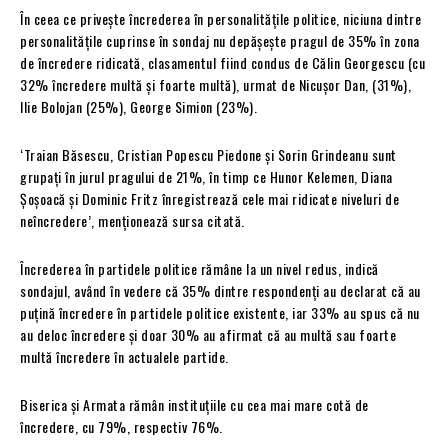
În ceea ce privește încrederea în personalitățile politice, niciuna dintre
personalitățile cuprinse în sondaj nu depășește pragul de 35% în zona
de încredere ridicată, clasamentul fiind condus de Călin Georgescu (cu
32% încredere multă și foarte multă), urmat de Nicușor Dan, (31%),
Ilie Bolojan (25%), George Simion (23%).
‘Traian Băsescu, Cristian Popescu Piedone și Sorin Grindeanu sunt
grupați în jurul pragului de 21%, în timp ce Hunor Kelemen, Diana
Șoșoacă și Dominic Fritz înregistrează cele mai ridicate niveluri de
neîncredere’, menționează sursa citată.
Încrederea în partidele politice rămâne la un nivel redus, indică
sondajul, având în vedere că 35% dintre respondenți au declarat că au
puțină încredere în partidele politice existente, iar 33% au spus că nu
au deloc încredere și doar 30% au afirmat că au multă sau foarte
multă încredere în actualele partide.
Biserica și Armata rămân instituțiile cu cea mai mare cotă de
încredere, cu 79%, respectiv 76%.