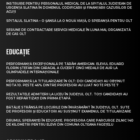
INSTRUIRE PENTRU PERSONALUL MEDICAL DE LA SPITALUL JUDEȚEAN DE
URGENȚĂ SLATINA ÎN DOMENIUL CODIFICĂRII ȘI FINANȚĂRII CAZURILOR DE
ACUȚI
SPITALUL SLATINA – O ȘANSĂ LA O NOUĂ VIAȚĂ, O SPERANȚĂ PENTRU OLT
SESIUNE DE CONTRACTARE SERVICII MEDICALE ÎN LUNA MAI, ORGANIZATĂ
DE CAS OLT
EDUCAȚIE
PERFORMANȚĂ EXCEPȚIONALĂ PE TĂRÂM AMERICAN. ELEVUL EDUARD
FLORIN ȘTEFAN DIN CARACAL A CUCERIT CINCI MEDALII DE AUR LA
OLIMPIADELE INTERNAȚIONALE
PERFORMANȚĂ LA TITULARIZARE ÎN OLT: DOI CANDIDAȚI AU OBȚINUT
NOTA 10. PESTE 46% DINTRE PROFESORI AU LUAT NOTE PESTE 7
REZULTATELE ADMITERII LA LICEU ÎN JUDEȚUL OLT. TOȚI CANDIDAȚII AU
FOST REPARTIZAȚI DIN PRIMA ETAPĂ
BĂTĂLIE STRÂNSĂ PE LOCURILE DIN ÎNVĂȚĂMÂNT ÎN JUDEȚUL OLT. SUTE
DE PROFESORI ȘI EDUCATORI AU SUSȚINUT EXAMENUL DE TITULARIZARE
DRUMUL SPERANȚEI ÎN EDUCAȚIE. PROFESORA CARE PARCURGE ZILNIC 140
DE KILOMETRI PENTRU ELEVII DIN COMUNA OLTEANĂ FĂGEȚELU