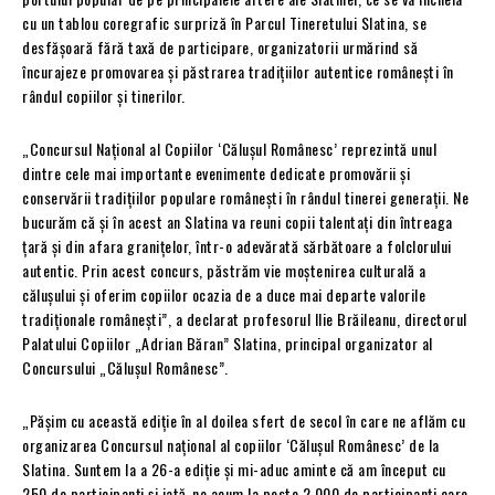
cu un tablou coregrafic surpriză în Parcul Tineretului Slatina, se
desfășoară fără taxă de participare, organizatorii urmărind să
încurajeze promovarea și păstrarea tradițiilor autentice românești în
rândul copiilor și tinerilor.
„Concursul Național al Copiilor ‘Călușul Românesc’ reprezintă unul
dintre cele mai importante evenimente dedicate promovării și
conservării tradițiilor populare românești în rândul tinerei generații. Ne
bucurăm că și în acest an Slatina va reuni copii talentați din întreaga
țară și din afara granițelor, într-o adevărată sărbătoare a folclorului
autentic. Prin acest concurs, păstrăm vie moștenirea culturală a
călușului și oferim copiilor ocazia de a duce mai departe valorile
tradiționale românești”, a declarat profesorul Ilie Brăileanu, directorul
Palatului Copiilor „Adrian Băran” Slatina, principal organizator al
Concursului „Călușul Românesc”.
„Pășim cu această ediție în al doilea sfert de secol în care ne aflăm cu
organizarea Concursul național al copiilor ‘Călușul Românesc’ de la
Slatina. Suntem la a 26-a ediție și mi-aduc aminte că am început cu
250 de participanți și iată-ne acum la peste 2.000 de participanți care