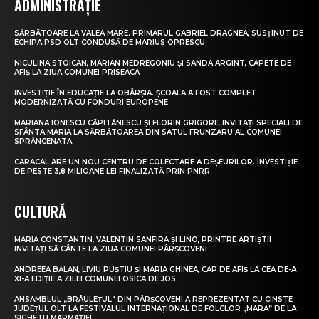
ADMINISTRAȚIE
SĂRBĂTOARE LA VALEA MARE. PRIMARUL GABRIEL DRAGNEA, SUSȚINUT DE
ECHIPA PSD OLT CONDUSĂ DE MARIUS OPRESCU
NICULINA STOICAN, MARIAN MEDREGONIU ȘI SANDA ARGINT, CAPETE DE
AFIȘ LA ZIUA COMUNEI PRISEACA
INVESTIȚIE ÎN EDUCAȚIE LA OBÂRȘIA. ȘCOALA A FOST COMPLET
MODERNIZATĂ CU FONDURI EUROPENE
MARIANA IONESCU CĂPITĂNESCU ȘI FLORIN GRIGORE, INVITAȚI SPECIALI DE
SFÂNTA MARIA LA SĂRBĂTOAREA DIN SATUL FRUNZARU AL COMUNEI
SPRÂNCENATA
CARACAL ARE UN NOU CENTRU DE COLECTARE A DEȘEURILOR. INVESTIȚIE
DE PESTE 3,8 MILIOANE LEI FINALIZATĂ PRIN PNRR
CULTURĂ
MARIA CONSTANTIN, VALENTIN SANFIRA ȘI LINO, PRINTRE ARTIȘTII
INVITAȚI SĂ CÂNTE LA ZIUA COMUNEI PÂRȘCOVENI
ANDREEA BĂLAN, LIVIU PUȘTIU ȘI MARIA GHINEA, CAP DE AFIȘ LA CEA DE-A
XI-A EDIȚIE A ZILEI COMUNEI OSICA DE JOS
ANSAMBLUL „BRÂULEȚUL” DIN PÂRȘCOVENI A REPREZENTAT CU CINSTE
JUDEȚUL OLT LA FESTIVALUL INTERNAȚIONAL DE FOLCLOR „MARA” DE LA
SIGHETU MARMAȚIEI