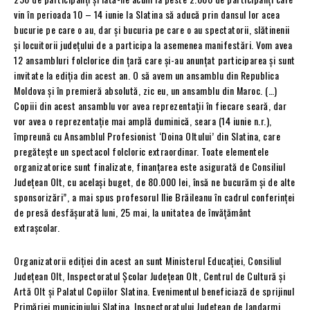
vin în perioada 10 – 14 iunie la Slatina să aducă prin dansul lor acea
bucurie pe care o au, dar și bucuria pe care o au spectatorii, slătinenii
și locuitorii județului de a participa la asemenea manifestări. Vom avea
12 ansambluri folclorice din țară care și-au anunțat participarea și sunt
invitate la ediția din acest an. O să avem un ansamblu din Republica
Moldova și în premieră absolută, zic eu, un ansamblu din Maroc. (…)
Copiii din acest ansamblu vor avea reprezentații în fiecare seară, dar
vor avea o reprezentație mai amplă duminică, seara (14 iunie n.r.),
împreună cu Ansamblul Profesionist ‘Doina Oltului’ din Slatina, care
pregătește un spectacol folcloric extraordinar. Toate elementele
organizatorice sunt finalizate, finanțarea este asigurată de Consiliul
Județean Olt, cu același buget, de 80.000 lei, însă ne bucurăm și de alte
sponsorizări”, a mai spus profesorul Ilie Brăileanu în cadrul conferinței
de presă desfășurată luni, 25 mai, la unitatea de învățământ
extrașcolar.
Organizatorii ediției din acest an sunt Ministerul Educației, Consiliul
Județean Olt, Inspectoratul Școlar Județean Olt, Centrul de Cultură și
Artă Olt și Palatul Copiilor Slatina. Evenimentul beneficiază de sprijinul
Primăriei municipiului Slatina, Inspectoratului Județean de Jandarmi