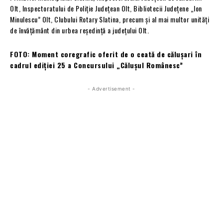
Olt, Inspectoratului de Poliție Județean Olt, Bibliotecii Județene „Ion
Minulescu” Olt, Clubului Rotary Slatina, precum și al mai multor unități
de învățământ din urbea reședință a județului Olt.
FOTO: Moment coregrafic oferit de o ceată de călușari în
cadrul ediției 25 a Concursului „Călușul Românesc”
- Advertisement -