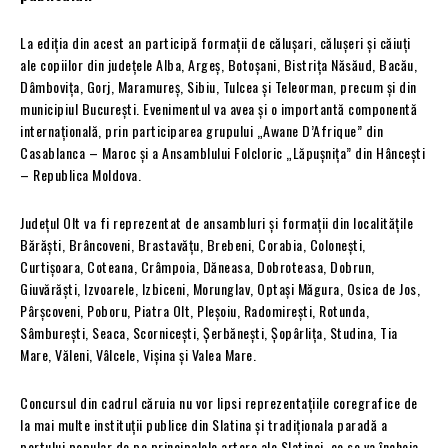
La ediția din acest an participă formații de călușari, călușeri și căiuți
ale copiilor din județele Alba, Argeș, Botoșani, Bistrița Năsăud, Bacău,
Dâmbovița, Gorj, Maramureș, Sibiu, Tulcea și Teleorman, precum și din
municipiul București. Evenimentul va avea și o importantă componentă
internațională, prin participarea grupului „Awane D’Afrique” din
Casablanca – Maroc și a Ansamblului Folcloric „Lăpușnița” din Hâncești
– Republica Moldova.
Județul Olt va fi reprezentat de ansambluri și formații din localitățile
Bărăști, Brâncoveni, Brastavățu, Brebeni, Corabia, Colonești,
Curtișoara, Coteana, Crâmpoia, Dăneasa, Dobroteasa, Dobrun,
Giuvărăști, Izvoarele, Izbiceni, Morunglav, Optași Măgura, Osica de Jos,
Pârșcoveni, Poboru, Piatra Olt, Pleșoiu, Radomirești, Rotunda,
Sâmburești, Seaca, Scornicești, Șerbănești, Șopârlița, Studina, Tia
Mare, Văleni, Vâlcele, Vișina și Valea Mare.
Concursul din cadrul căruia nu vor lipsi reprezentațiile coregrafice de
la mai multe instituții publice din Slatina și tradiționala paradă a
portului popular de pe principalele artere ale Slatinei, ce se va încheia