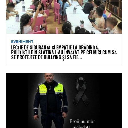
EVENIMENT
LECȚIE DE SIGURANȚĂ ȘI EMPATIE LA GRĂDINIȚĂ.
POLIȚIȘTII DIN SLATINA I-AU ÎNVĂȚAT PE CEI MICI CUM SĂ
SE PROTEJEZE DE BULLYING ȘI SĂ FIE...