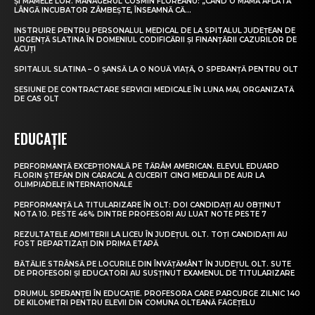
ȘI MAMELE LOR. MANAGERUL COSMIN FLOREANU: „CÂND O MAMĂ AFLATĂ
LÂNGĂ INCUBATOR ZÂMBEȘTE, ÎNSEAMNĂ CĂ...
INSTRUIRE PENTRU PERSONALUL MEDICAL DE LA SPITALUL JUDEȚEAN DE
URGENȚĂ SLATINA ÎN DOMENIUL CODIFICĂRII ȘI FINANȚĂRII CAZURILOR DE
ACUȚI
SPITALUL SLATINA – O ȘANSĂ LA O NOUĂ VIAȚĂ, O SPERANȚĂ PENTRU OLT
SESIUNE DE CONTRACTARE SERVICII MEDICALE ÎN LUNA MAI, ORGANIZATĂ
DE CAS OLT
EDUCAȚIE
PERFORMANȚĂ EXCEPȚIONALĂ PE TĂRÂM AMERICAN. ELEVUL EDUARD
FLORIN ȘTEFAN DIN CARACAL A CUCERIT CINCI MEDALII DE AUR LA
OLIMPIADELE INTERNAȚIONALE
PERFORMANȚĂ LA TITULARIZARE ÎN OLT: DOI CANDIDAȚI AU OBȚINUT
NOTA 10. PESTE 46% DINTRE PROFESORI AU LUAT NOTE PESTE 7
REZULTATELE ADMITERII LA LICEU ÎN JUDEȚUL OLT. TOȚI CANDIDAȚII AU
FOST REPARTIZAȚI DIN PRIMA ETAPĂ
BĂTĂLIE STRÂNSĂ PE LOCURILE DIN ÎNVĂȚĂMÂNT ÎN JUDEȚUL OLT. SUTE
DE PROFESORI ȘI EDUCATORI AU SUSȚINUT EXAMENUL DE TITULARIZARE
DRUMUL SPERANȚEI ÎN EDUCAȚIE. PROFESORA CARE PARCURGE ZILNIC 140
DE KILOMETRI PENTRU ELEVII DIN COMUNA OLTEANĂ FĂGEȚELU