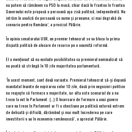
nu putem să rămânem cu PSD la masă, chiar dacă în fruntea în fruntea
Guvernului este propusă o persoană așa-zisă politică, independentă. Nu
intrăm în analiză de persoană cu nume și prenume, ci mai degrabă de
scenariu pentru România’, a precizat Pălărie.
În opinia senatorului USR, un premier tehnocrat se va bloca la prima
dispută politică de alocare de resurse pe o anumită reformă.
El a menționat că nu exclude posibilitatea ca premierul nominalizat să
nu poată să strângă în 10 zile majoritatea parlamentară.
‘În acest moment, sunt două variante. Premierul tehnocrat să-și depună
mandatul înainte de expirarea celor 10 zile, dacă prin negocieri politice
nu reușește să formeze o majoritate, iar alta este scenariul de a nu
trece la vot în Parlament. (…) O încercare de formare a unui guvern
care nu trece în Parlament ar fi o chestiune pe politică externă extrem
de delicată și dificilă, dărâmând și mai mult încrederea pe care
investitorii o au în economia românească’, a apreciat Pălărie.