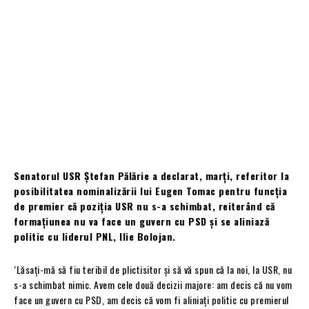
Senatorul USR Ștefan Pălărie a declarat, marți, referitor la
posibilitatea nominalizării lui Eugen Tomac pentru funcția
de premier că poziția USR nu s-a schimbat, reiterând că
formațiunea nu va face un guvern cu PSD și se aliniază
politic cu liderul PNL, Ilie Bolojan.
‘Lăsați-mă să fiu teribil de plictisitor și să vă spun că la noi, la USR, nu
s-a schimbat nimic. Avem cele două decizii majore: am decis că nu vom
face un guvern cu PSD, am decis că vom fi aliniați politic cu premierul