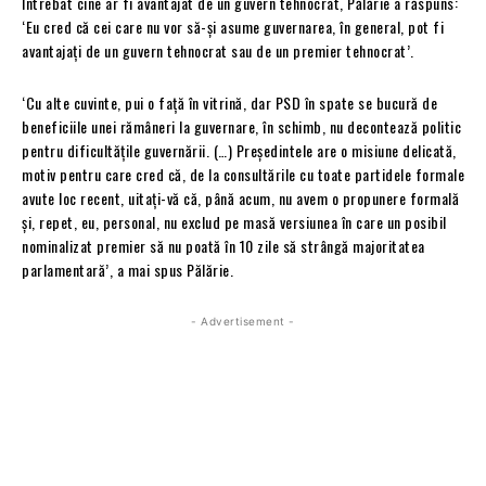
Întrebat cine ar fi avantajat de un guvern tehnocrat, Pălărie a răspuns:
‘Eu cred că cei care nu vor să-și asume guvernarea, în general, pot fi
avantajați de un guvern tehnocrat sau de un premier tehnocrat’.
‘Cu alte cuvinte, pui o față în vitrină, dar PSD în spate se bucură de
beneficiile unei rămâneri la guvernare, în schimb, nu decontează politic
pentru dificultățile guvernării. (…) Președintele are o misiune delicată,
motiv pentru care cred că, de la consultările cu toate partidele formale
avute loc recent, uitați-vă că, până acum, nu avem o propunere formală
și, repet, eu, personal, nu exclud pe masă versiunea în care un posibil
nominalizat premier să nu poată în 10 zile să strângă majoritatea
parlamentară’, a mai spus Pălărie.
- Advertisement -