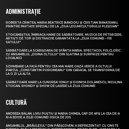
ADMINISTRAȚIE
ROBERTA CRINTEA, MARIA BEATRICE BĂNDOIU ȘI CRISTIAN BĂNĂȚEANU,
PRINTRE INVITAȚII SPECIALI DE LA „ZIUA LEGUMICULTORULUI PLEȘOIAN”
STOICĂNEȘTIUL ÎMBRACĂ HAINE DE SĂRBĂTOARE. MUZICĂ DE PETRECERE,
ARTIȘTI DE TOP ȘI DISTRACȚIE GARANTATĂ LA „ZIUA COMUNEI – FIII
SATULUI”
SĂRBĂTOARE LA SCĂRIȘOARA DE SFÂNTA MARIA. SPECTACOL FOLCLORIC
CU ANSAMBLUL „DOINA OLTULUI” DIN SLATINA ȘI SURPRIZE PENTRU
LOCALNICI
SCHIMBARE LA FAȚĂ PENTRU CEA MAI MARE OAZĂ VERDE A OLTULUI.
PARCUL „CONSTANTIN POROINEANU” DIN CARACAL SE TRANSFORMĂ DE
LA O ZI LA ALTA
SĂRBĂTOARE MARE LA CUNGREA! IONUȚ ȘI DOINIȚA DOLĂNESCU, NICULINA
STOICAN, SHONDY ȘI SHOW DE LASERE LA ZIUA COMUNEI
CULTURĂ
ANDREEA BĂLAN, LIVIU PUȘTIU ȘI MARIA GHINEA, CAP DE AFIȘ LA CEA DE-A
XI-A EDIȚIE A ZILEI COMUNEI OSICA DE JOS
ANSAMBLUL „BRÂULEȚUL” DIN PÂRȘCOVENI A REPREZENTAT CU CINSTE