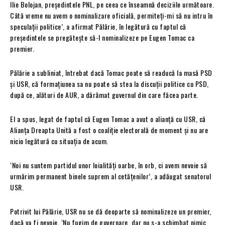
Ilie Bolojan, președintele PNL, pe ceea ce înseamnă deciziile următoare.
Câtă vreme nu avem o nominalizare oficială, permiteți-mi să nu intru în
speculații politice’, a afirmat Pălărie, în legătură cu faptul că
președintele se pregătește să-l nominalizeze pe Eugen Tomac ca
premier.
Pălărie a subliniat, întrebat dacă Tomac poate să readucă la masă PSD
și USR, că formațiunea sa nu poate să stea la discuții politice cu PSD,
după ce, alături de AUR, a dărâmat guvernul din care făcea parte.
El a spus, legat de faptul că Eugen Tomac a avut o alianță cu USR, că
Alianța Dreapta Unită a fost o coaliție electorală de moment și nu are
nicio legătură cu situația de acum.
‘Noi nu suntem partidul unor loialități oarbe, în orb, ci avem nevoie să
urmărim permanent binele suprem al cetățenilor’, a adăugat senatorul
USR.
Potrivit lui Pălărie, USR nu se dă deoparte să nominalizeze un premier,
dacă va fi nevoie. ‘Nu fugim de guvernare, dar nu s-a schimbat nimic,