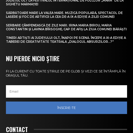
JUDEȚUL OLT LA FESTIVALUL INTERNAȚIONAL DE FOLCLOR „MARA” DE LA
SIGHETU MARMAȚIEI
SĂRBĂTOARE MARE LA VALEA MARE. MUZICĂ POPULARĂ, SPECTACOL DE
LASERE ȘI FOC DE ARTIFICII LA CEA DE-A IX-A EDIȚIE A ZILEI COMUNEI
SERBARE CÂMPENEASCĂ DE ZILE MARI. IRINA MARIA BIROU, MARIA
CONSTANTIN ȘI LAVINIA BÎRSOGHE, CAP DE AFIȘ LA ZIUA COMUNEI BĂRĂȘTI
TINERI ARTIȘTI AI JUDEȚULUI OLT, ÎNAPOI PE SCENĂ. ÎNCEPE A IX-A EDIȚIE A
TABEREI DE CREATIVITATE TEATRALĂ „DIALOGUL ABSURZILOR…?”
NU PIERDE NICIO ȘTIRE
FI LA CURENT CU TOATE ȘTIRILE DE PE GLOB ȘI VEZI CE SE ÎNTÂMPLĂ ÎN
ORAȘUL TĂU.
ÎNSCRIE-TE
CONTACT