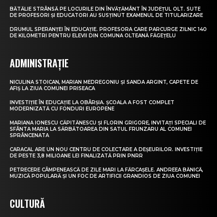
BĂTĂLIE STRÂNSĂ PE LOCURILE DIN ÎNVĂȚĂMÂNT ÎN JUDEȚUL OLT. SUTE
DE PROFESORI ȘI EDUCATORI AU SUSȚINUT EXAMENUL DE TITULARIZARE
DRUMUL SPERANȚEI ÎN EDUCAȚIE. PROFESORA CARE PARCURGE ZILNIC 140
DE KILOMETRI PENTRU ELEVII DIN COMUNA OLTEANĂ FĂGEȚELU
ADMINISTRAȚIE
NICULINA STOICAN, MARIAN MEDREGONIU ȘI SANDA ARGINT, CAPETE DE
AFIȘ LA ZIUA COMUNEI PRISEACA
INVESTIȚIE ÎN EDUCAȚIE LA OBÂRȘIA. ȘCOALA A FOST COMPLET
MODERNIZATĂ CU FONDURI EUROPENE
MARIANA IONESCU CĂPITĂNESCU ȘI FLORIN GRIGORE, INVITAȚI SPECIALI DE
SFÂNTA MARIA LA SĂRBĂTOAREA DIN SATUL FRUNZARU AL COMUNEI
SPRÂNCENATA
CARACAL ARE UN NOU CENTRU DE COLECTARE A DEȘEURILOR. INVESTIȚIE
DE PESTE 3,8 MILIOANE LEI FINALIZATĂ PRIN PNRR
PETRECERE CÂMPENEASCĂ DE ZILE MARI LA FĂRCAȘELE. ANDREEA BĂNICĂ,
MUZICĂ POPULARĂ ȘI UN FOC DE ARTIFICII GRANDIOS DE ZIUA COMUNEI
CULTURĂ