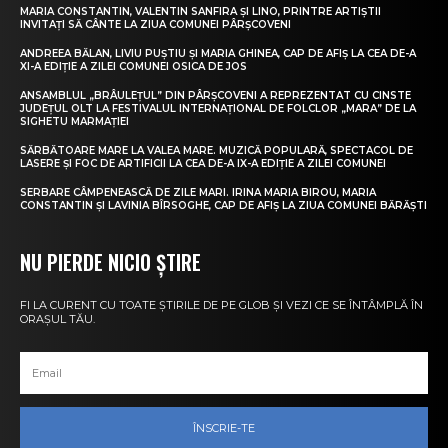
MARIA CONSTANTIN, VALENTIN SANFIRA ȘI LINO, PRINTRE ARTIȘTII
INVITAȚI SĂ CÂNTE LA ZIUA COMUNEI PÂRȘCOVENI
ANDREEA BĂLAN, LIVIU PUȘTIU ȘI MARIA GHINEA, CAP DE AFIȘ LA CEA DE-A
XI-A EDIȚIE A ZILEI COMUNEI OSICA DE JOS
ANSAMBLUL „BRÂULEȚUL” DIN PÂRȘCOVENI A REPREZENTAT CU CINSTE
JUDEȚUL OLT LA FESTIVALUL INTERNAȚIONAL DE FOLCLOR „MARA” DE LA
SIGHETU MARMAȚIEI
SĂRBĂTOARE MARE LA VALEA MARE. MUZICĂ POPULARĂ, SPECTACOL DE
LASERE ȘI FOC DE ARTIFICII LA CEA DE-A IX-A EDIȚIE A ZILEI COMUNEI
SERBARE CÂMPENEASCĂ DE ZILE MARI. IRINA MARIA BIROU, MARIA
CONSTANTIN ȘI LAVINIA BÎRSOGHE, CAP DE AFIȘ LA ZIUA COMUNEI BĂRĂȘTI
NU PIERDE NICIO ȘTIRE
FI LA CURENT CU TOATE ȘTIRILE DE PE GLOB ȘI VEZI CE SE ÎNTÂMPLĂ ÎN
ORAȘUL TĂU.
ÎNSCRIE-TE