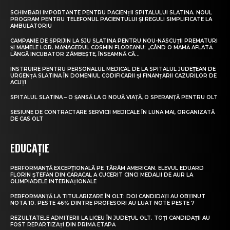
SCHIMBĂRI IMPORTANTE PENTRU PACIENȚII SPITALULUI SLATINA. NOUL
PROGRAM PENTRU TELEFONUL PACIENTULUI ȘI REGULI SIMPLIFICATE LA
AMBULATORIU
CAMPANIE DE SPRIJIN LA SJU SLATINA PENTRU NOU-NĂSCUȚII PREMATURI
ȘI MAMELE LOR. MANAGERUL COSMIN FLOREANU: „CÂND O MAMĂ AFLATĂ
LÂNGĂ INCUBATOR ZÂMBEȘTE, ÎNSEAMNĂ CĂ...
INSTRUIRE PENTRU PERSONALUL MEDICAL DE LA SPITALUL JUDEȚEAN DE
URGENȚĂ SLATINA ÎN DOMENIUL CODIFICĂRII ȘI FINANȚĂRII CAZURILOR DE
ACUȚI
SPITALUL SLATINA – O ȘANSĂ LA O NOUĂ VIAȚĂ, O SPERANȚĂ PENTRU OLT
SESIUNE DE CONTRACTARE SERVICII MEDICALE ÎN LUNA MAI, ORGANIZATĂ
DE CAS OLT
EDUCAȚIE
PERFORMANȚĂ EXCEPȚIONALĂ PE TĂRÂM AMERICAN. ELEVUL EDUARD
FLORIN ȘTEFAN DIN CARACAL A CUCERIT CINCI MEDALII DE AUR LA
OLIMPIADELE INTERNAȚIONALE
PERFORMANȚĂ LA TITULARIZARE ÎN OLT: DOI CANDIDAȚI AU OBȚINUT
NOTA 10. PESTE 46% DINTRE PROFESORI AU LUAT NOTE PESTE 7
REZULTATELE ADMITERII LA LICEU ÎN JUDEȚUL OLT. TOȚI CANDIDAȚII AU
FOST REPARTIZAȚI DIN PRIMA ETAPĂ