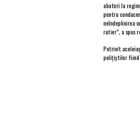
abateri la regim
pentru conducer
neîndeplinirea u
rutier”, a spus 
Potrivit aceleia
polițiștilor fiin