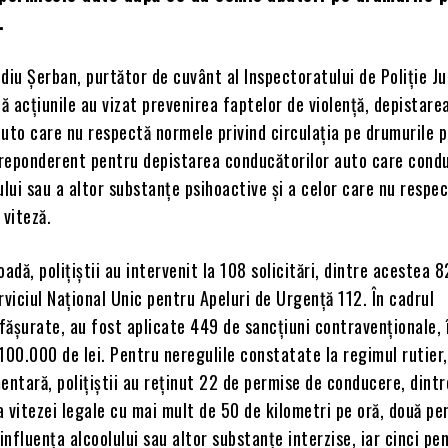
.
diu Șerban, purtător de cuvânt al Inspectoratului de Poliție J
că acțiunile au vizat prevenirea faptelor de violență, depistare
uto care nu respectă normele privind circulația pe drumurile p
reponderent pentru depistarea conducătorilor auto care cond
ului sau a altor substanțe psihoactive și a celor care nu respe
 viteză.
adă, poliţiştii au intervenit la 108 solicitări, dintre acestea 8
rviciul Național Unic pentru Apeluri de Urgență 112. În cadrul
sfăşurate, au fost aplicate 449 de sancțiuni contravenționale, 
100.000 de lei. Pentru neregulile constatate la regimul rutier,
ntară, polițiștii au reținut 22 de permise de conducere, dintr
 vitezei legale cu mai mult de 50 de kilometri pe oră, două pe
nfluența alcoolului sau altor substanțe interzise, iar cinci pe