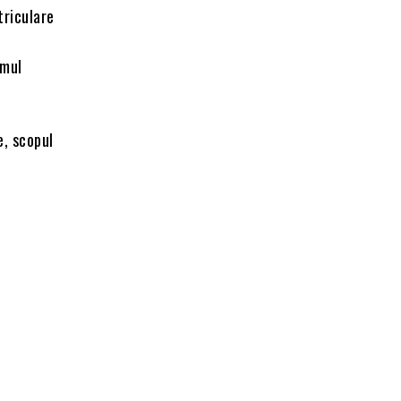
triculare
imul
e, scopul