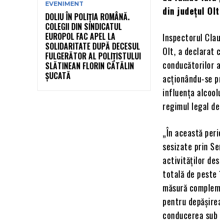
EVENIMENT
din județul Olt
DOLIU ÎN POLIȚIA ROMÂNĂ.
COLEGII DIN SINDICATUL
EUROPOL FAC APEL LA
Inspectorul Clau
SOLIDARITATE DUPĂ DECESUL
Olt, a declarat 
FULGERĂTOR AL POLIȚISTULUI
conducătorilor a
SLĂTINEAN FLORIN CĂTĂLIN
ȘUCATĂ
acționându-se p
influența alcool
regimul legal de
„În această perio
sesizate prin Se
activităţilor de
totală de peste 
măsură compleme
pentru depășirea
conducerea sub i