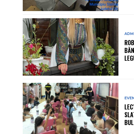
ADMI
ROB
BĂN
LEG
EVE
LEC
SLA
BULL