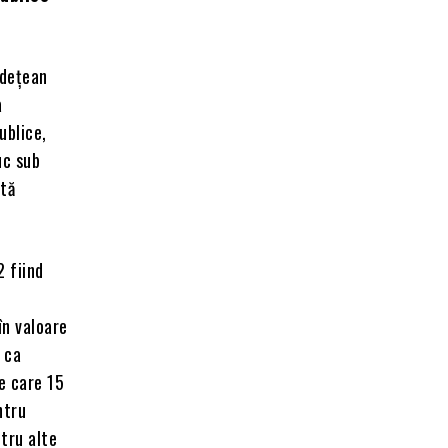
udețean
a
ublice,
uc sub
ctă
2 fiind
în valoare
 ca
e care 15
ntru
ntru alte