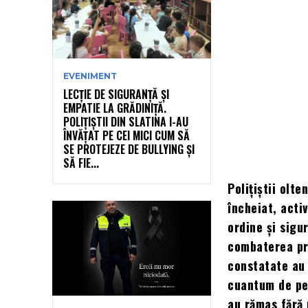
EVENIMENT
LECȚIE DE SIGURANȚĂ ȘI
EMPATIE LA GRĂDINIȚĂ.
POLIȚIȘTII DIN SLATINA I-AU
ÎNVĂȚAT PE CEI MICI CUM SĂ
SE PROTEJEZE DE BULLYING ȘI
SĂ FIE...
Polițiștii olte
încheiat, acti
ordine și sigu
combaterea pr
constatate au 
cuantum de pe
au rămas fără 