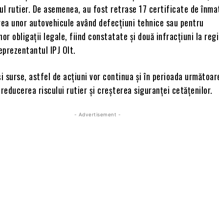
ul rutier. De asemenea, au fost retrase 17 certificate de înma
ea unor autovehicule având defecțiuni tehnice sau pentru
nor obligații legale, fiind constatate și două infracțiuni la reg
reprezentantul IPJ Olt.
și surse, astfel de acțiuni vor continua și în perioada următoar
d reducerea riscului rutier și creșterea siguranței cetățenilor.
- Advertisement -