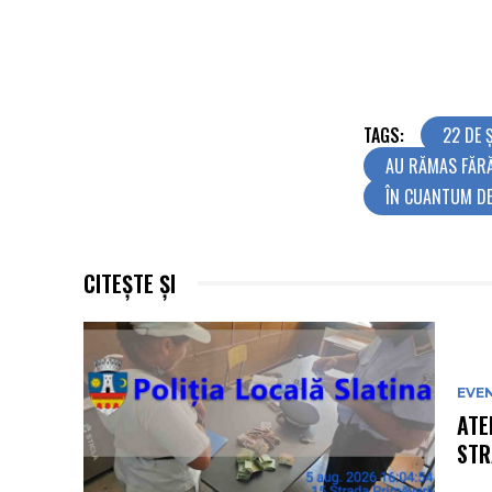
TAGS:
22 DE 
AU RĂMAS FĂRĂ
ÎN CUANTUM DE
CITEȘTE ȘI
EVE
ATE
STR