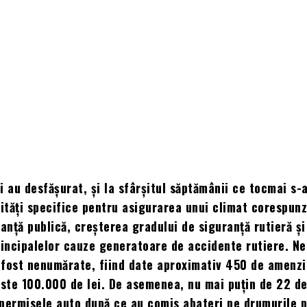
ni au desfășurat, și la sfârșitul săptămânii ce tocmai s-
vități specifice pentru asigurarea unui climat corespun
ranță publică, creșterea gradului de siguranță rutieră și
incipalelor cauze generatoare de accidente rutiere. Ne
fost nenumărate, fiind date aproximativ 450 de amenzi,
ste 100.000 de lei. De asemenea, nu mai puțin de 22 de
permisele auto după ce au comis abateri pe drumurile p