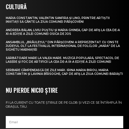
CULTURĂ
MARIA CONSTANTIN, VALENTIN SANFIRA ȘI LINO, PRINTRE ARTIȘTII
INVITAȚI SĂ CÂNTE LA ZIUA COMUNEI PÂRȘCOVENI
ANDREEA BĂLAN, LIVIU PUȘTIU ȘI MARIA GHINEA, CAP DE AFIȘ LA CEA DE-A
XI-A EDIȚIE A ZILEI COMUNEI OSICA DE JOS
ANSAMBLUL „BRÂULEȚUL” DIN PÂRȘCOVENI A REPREZENTAT CU CINSTE
JUDEȚUL OLT LA FESTIVALUL INTERNAȚIONAL DE FOLCLOR „MARA” DE LA
SIGHETU MARMAȚIEI
SĂRBĂTOARE MARE LA VALEA MARE. MUZICĂ POPULARĂ, SPECTACOL DE
LASERE ȘI FOC DE ARTIFICII LA CEA DE-A IX-A EDIȚIE A ZILEI COMUNEI
SERBARE CÂMPENEASCĂ DE ZILE MARI. IRINA MARIA BIROU, MARIA
CONSTANTIN ȘI LAVINIA BÎRSOGHE, CAP DE AFIȘ LA ZIUA COMUNEI BĂRĂȘTI
NU PIERDE NICIO ȘTIRE
FI LA CURENT CU TOATE ȘTIRILE DE PE GLOB ȘI VEZI CE SE ÎNTÂMPLĂ ÎN
ORAȘUL TĂU.