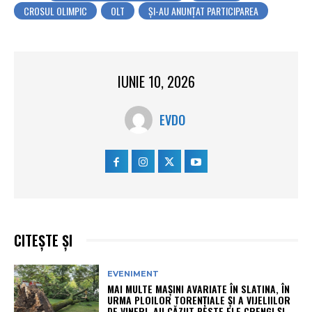
CROSUL OLIMPIC
OLT
ŞI-AU ANUNŢAT PARTICIPAREA
IUNIE 10, 2026
EVDO
CITEȘTE ȘI
EVENIMENT
MAI MULTE MAȘINI AVARIATE ÎN SLATINA, ÎN
URMA PLOILOR TORENȚIALE ȘI A VIJELIILOR
DE VINERI. AU CĂZUT PESTE ELE CRENGI ȘI