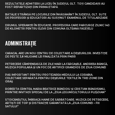
REZULTATELE ADMITERII LA LICEU ÎN JUDEȚUL OLT. TOȚI CANDIDAȚII AU
FOST REPARTIZAȚI DIN PRIMA ETAPĂ
BĂTĂLIE STRÂNSĂ PE LOCURILE DIN ÎNVĂȚĂMÂNT ÎN JUDEȚUL OLT. SUTE
DE PROFESORI ȘI EDUCATORI AU SUSȚINUT EXAMENUL DE TITULARIZARE
DRUMUL SPERANȚEI ÎN EDUCAȚIE. PROFESORA CARE PARCURGE ZILNIC 140
DE KILOMETRI PENTRU ELEVII DIN COMUNA OLTEANĂ FĂGEȚELU
ADMINISTRAȚIE
CARACAL ARE UN NOU CENTRU DE COLECTARE A DEȘEURILOR. INVESTIȚIE
DE PESTE 3,8 MILIOANE LEI FINALIZATĂ PRIN PNRR
PETRECERE CÂMPENEASCĂ DE ZILE MARI LA FĂRCAȘELE. ANDREEA BĂNICĂ,
MUZICĂ POPULARĂ ȘI UN FOC DE ARTIFICII GRANDIOS DE ZIUA COMUNEI
PAS IMPORTANT PENTRU PROTEJAREA MEDIULUI LA CORABIA.
COLECTARE SEPARATĂ PENTRU DEȘEURILE TEXTILE ÎN TREI ZONE DIN
ORAȘ
ROBERTA CRINTEA, MARIA BEATRICE BĂNDOIU ȘI CRISTIAN BĂNĂȚEANU,
PRINTRE INVITAȚII SPECIALI DE LA „ZIUA LEGUMICULTORULUI PLEȘOIAN”
STOICĂNEȘTIUL ÎMBRACĂ HAINE DE SĂRBĂTOARE. MUZICĂ DE PETRECERE,
ARTIȘTI DE TOP ȘI DISTRACȚIE GARANTATĂ LA „ZIUA COMUNEI – FIII
SATULUI”