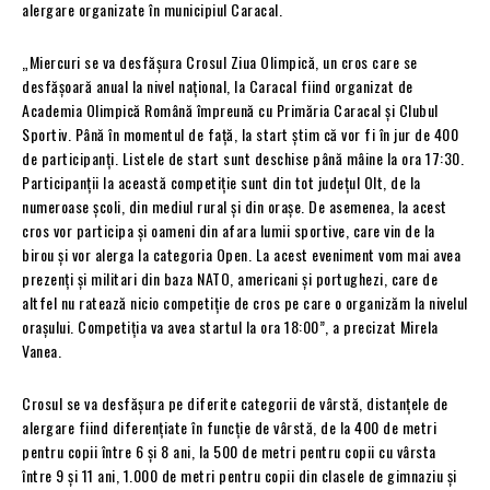
alergare organizate în municipiul Caracal.
„Miercuri se va desfăşura Crosul Ziua Olimpică, un cros care se
desfăşoară anual la nivel naţional, la Caracal fiind organizat de
Academia Olimpică Română împreună cu Primăria Caracal şi Clubul
Sportiv. Până în momentul de faţă, la start ştim că vor fi în jur de 400
de participanţi. Listele de start sunt deschise până mâine la ora 17:30.
Participanţii la această competiţie sunt din tot judeţul Olt, de la
numeroase şcoli, din mediul rural şi din oraşe. De asemenea, la acest
cros vor participa şi oameni din afara lumii sportive, care vin de la
birou şi vor alerga la categoria Open. La acest eveniment vom mai avea
prezenţi şi militari din baza NATO, americani şi portughezi, care de
altfel nu ratează nicio competiţie de cros pe care o organizăm la nivelul
oraşului. Competiţia va avea startul la ora 18:00”, a precizat Mirela
Vanea.
Crosul se va desfăşura pe diferite categorii de vârstă, distanţele de
alergare fiind diferenţiate în funcţie de vârstă, de la 400 de metri
pentru copii între 6 şi 8 ani, la 500 de metri pentru copii cu vârsta
între 9 şi 11 ani, 1.000 de metri pentru copii din clasele de gimnaziu şi