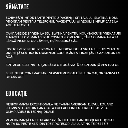
SĂNĂTATE
SCHIMBĂRI IMPORTANTE PENTRU PACIENȚII SPITALULUI SLATINA. NOUL
PROGRAM PENTRU TELEFONUL PACIENTULUI ȘI REGULI SIMPLIFICATE LA
AMBULATORIU
CAMPANIE DE SPRIJIN LA SJU SLATINA PENTRU NOU-NĂSCUȚII PREMATURI
ȘI MAMELE LOR. MANAGERUL COSMIN FLOREANU: „CÂND O MAMĂ AFLATĂ
LÂNGĂ INCUBATOR ZÂMBEȘTE, ÎNSEAMNĂ CĂ...
INSTRUIRE PENTRU PERSONALUL MEDICAL DE LA SPITALUL JUDEȚEAN DE
URGENȚĂ SLATINA ÎN DOMENIUL CODIFICĂRII ȘI FINANȚĂRII CAZURILOR DE
ACUȚI
SPITALUL SLATINA – O ȘANSĂ LA O NOUĂ VIAȚĂ, O SPERANȚĂ PENTRU OLT
SESIUNE DE CONTRACTARE SERVICII MEDICALE ÎN LUNA MAI, ORGANIZATĂ
DE CAS OLT
EDUCAȚIE
PERFORMANȚĂ EXCEPȚIONALĂ PE TĂRÂM AMERICAN. ELEVUL EDUARD
FLORIN ȘTEFAN DIN CARACAL A CUCERIT CINCI MEDALII DE AUR LA
OLIMPIADELE INTERNAȚIONALE
PERFORMANȚĂ LA TITULARIZARE ÎN OLT: DOI CANDIDAȚI AU OBȚINUT
NOTA 10. PESTE 46% DINTRE PROFESORI AU LUAT NOTE PESTE 7