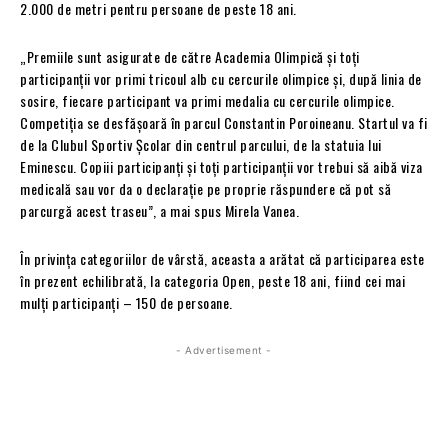
2.000 de metri pentru persoane de peste 18 ani.
„Premiile sunt asigurate de către Academia Olimpică şi toţi
participanţii vor primi tricoul alb cu cercurile olimpice şi, după linia de
sosire, fiecare participant va primi medalia cu cercurile olimpice.
Competiţia se desfăşoară în parcul Constantin Poroineanu. Startul va fi
de la Clubul Sportiv Şcolar din centrul parcului, de la statuia lui
Eminescu. Copiii participanţi şi toţi participanţii vor trebui să aibă viza
medicală sau vor da o declaraţie pe proprie răspundere că pot să
parcurgă acest traseu”, a mai spus Mirela Vanea.
În privinţa categoriilor de vârstă, aceasta a arătat că participarea este
în prezent echilibrată, la categoria Open, peste 18 ani, fiind cei mai
mulţi participanţi – 150 de persoane.
- Advertisement -