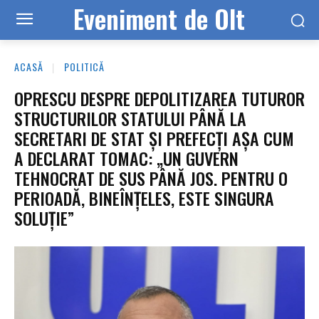
Eveniment de Olt
ACASĂ
POLITICĂ
OPRESCU DESPRE DEPOLITIZAREA TUTUROR
STRUCTURILOR STATULUI PÂNĂ LA
SECRETARI DE STAT ŞI PREFECŢI AȘA CUM
A DECLARAT TOMAC: „UN GUVERN
TEHNOCRAT DE SUS PÂNĂ JOS. PENTRU O
PERIOADĂ, BINEÎNŢELES, ESTE SINGURA
SOLUȚIE”