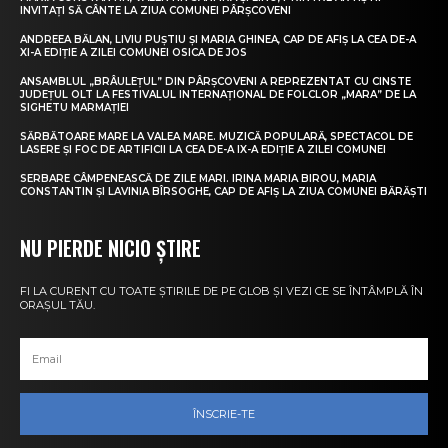
INVITAȚI SĂ CÂNTE LA ZIUA COMUNEI PÂRȘCOVENI
ANDREEA BĂLAN, LIVIU PUȘTIU ȘI MARIA GHINEA, CAP DE AFIȘ LA CEA DE-A
XI-A EDIȚIE A ZILEI COMUNEI OSICA DE JOS
ANSAMBLUL „BRÂULEȚUL” DIN PÂRȘCOVENI A REPREZENTAT CU CINSTE
JUDEȚUL OLT LA FESTIVALUL INTERNAȚIONAL DE FOLCLOR „MARA” DE LA
SIGHETU MARMAȚIEI
SĂRBĂTOARE MARE LA VALEA MARE. MUZICĂ POPULARĂ, SPECTACOL DE
LASERE ȘI FOC DE ARTIFICII LA CEA DE-A IX-A EDIȚIE A ZILEI COMUNEI
SERBARE CÂMPENEASCĂ DE ZILE MARI. IRINA MARIA BIROU, MARIA
CONSTANTIN ȘI LAVINIA BÎRSOGHE, CAP DE AFIȘ LA ZIUA COMUNEI BĂRĂȘTI
NU PIERDE NICIO ȘTIRE
FI LA CURENT CU TOATE ȘTIRILE DE PE GLOB ȘI VEZI CE SE ÎNTÂMPLĂ ÎN
ORAȘUL TĂU.
ÎNSCRIE-TE