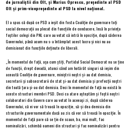
de jurnaliștii din Olt, și Marius Oprescu, președinte al PSD
Olt și prim-vicepreședinte al PSD la nivel național.
El a spus că după ce PSD a ieșit din fosta Coaliție de guvernare toți
social democrații au plecat din funcțiile de conducere, însă în privința
foștilor colegi din PNL care au votat că intră în opoziție, după căderea
Guvernului, până acum nu s-a întâmplat acest lucru și nici nu au
demisionat din funcțiile deținute de liberali.
„În momentul de faţă, aşa cum ştiţi, Partidul Social Democrat nu se ţine
de funcţii, drept dovadă, atunci când am hotărât singuri să ieşim din
această Coaliţie de guvernare, miniştrii noştri şi-au dat demisia,
secretarii şi subsecretarii de stat şi-au dat demisia şi prefecţii noştri
din toată ţara şi-au dat demisia. Deci în momentul de faţă nu există în
aceste structuri membri PSD. Deci ca atare aşteptăm şi foştii noştri
colaboratori din Guvern care au votat în aceeaşi zi, după căderea
Guvernului, că ei vor să treacă în opoziţie, să-şi dea demisia din
structurile guvernamentale dacă au zis că vor să treacă în opoziţie. În
momentul de faţă pare că se ţin de scaun, ba, mai mult, fac
nominalizări, schimbă oameni din structuri şi fac nominalizări pentru