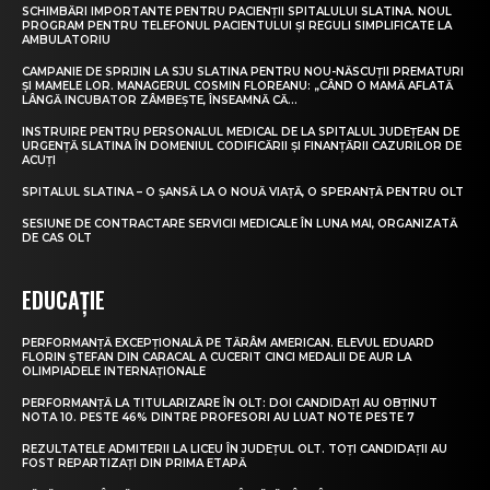
SCHIMBĂRI IMPORTANTE PENTRU PACIENȚII SPITALULUI SLATINA. NOUL
PROGRAM PENTRU TELEFONUL PACIENTULUI ȘI REGULI SIMPLIFICATE LA
AMBULATORIU
CAMPANIE DE SPRIJIN LA SJU SLATINA PENTRU NOU-NĂSCUȚII PREMATURI
ȘI MAMELE LOR. MANAGERUL COSMIN FLOREANU: „CÂND O MAMĂ AFLATĂ
LÂNGĂ INCUBATOR ZÂMBEȘTE, ÎNSEAMNĂ CĂ...
INSTRUIRE PENTRU PERSONALUL MEDICAL DE LA SPITALUL JUDEȚEAN DE
URGENȚĂ SLATINA ÎN DOMENIUL CODIFICĂRII ȘI FINANȚĂRII CAZURILOR DE
ACUȚI
SPITALUL SLATINA – O ȘANSĂ LA O NOUĂ VIAȚĂ, O SPERANȚĂ PENTRU OLT
SESIUNE DE CONTRACTARE SERVICII MEDICALE ÎN LUNA MAI, ORGANIZATĂ
DE CAS OLT
EDUCAȚIE
PERFORMANȚĂ EXCEPȚIONALĂ PE TĂRÂM AMERICAN. ELEVUL EDUARD
FLORIN ȘTEFAN DIN CARACAL A CUCERIT CINCI MEDALII DE AUR LA
OLIMPIADELE INTERNAȚIONALE
PERFORMANȚĂ LA TITULARIZARE ÎN OLT: DOI CANDIDAȚI AU OBȚINUT
NOTA 10. PESTE 46% DINTRE PROFESORI AU LUAT NOTE PESTE 7
REZULTATELE ADMITERII LA LICEU ÎN JUDEȚUL OLT. TOȚI CANDIDAȚII AU
FOST REPARTIZAȚI DIN PRIMA ETAPĂ