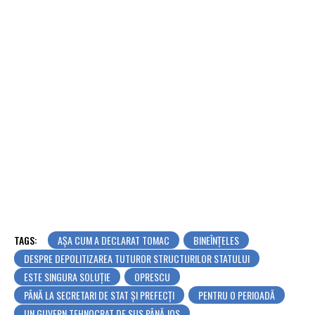
TAGS:
AȘA CUM A DECLARAT TOMAC
BINEÎNȚELES
DESPRE DEPOLITIZAREA TUTUROR STRUCTURILOR STATULUI
ESTE SINGURA SOLUȚIE
OPRESCU
PÂNĂ LA SECRETARI DE STAT ŞI PREFECŢI
PENTRU O PERIOADĂ
UN GUVERN TEHNOCRAT DE SUS PÂNĂ JOS