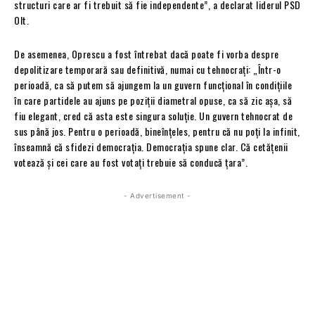
structuri care ar fi trebuit să fie independente”, a declarat liderul PSD
Olt.
De asemenea, Oprescu a fost întrebat dacă poate fi vorba despre
depolitizare temporară sau definitivă, numai cu tehnocraţi: „Într-o
perioadă, ca să putem să ajungem la un guvern funcţional în condiţiile
în care partidele au ajuns pe poziţii diametral opuse, ca să zic aşa, să
fiu elegant, cred că asta este singura soluţie. Un guvern tehnocrat de
sus până jos. Pentru o perioadă, bineînţeles, pentru că nu poţi la infinit,
înseamnă că sfidezi democraţia. Democraţia spune clar. Că cetăţenii
votează şi cei care au fost votați trebuie să conducă ţara”.
- Advertisement -