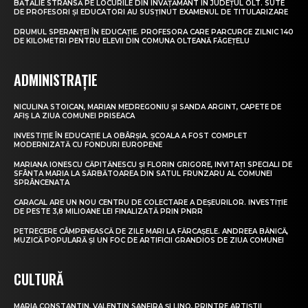
BĂTĂLIE STRÂNSĂ PE LOCURILE DIN ÎNVĂȚĂMÂNT ÎN JUDEȚUL OLT. SUTE
DE PROFESORI ȘI EDUCATORI AU SUSȚINUT EXAMENUL DE TITULARIZARE
DRUMUL SPERANȚEI ÎN EDUCAȚIE. PROFESORA CARE PARCURGE ZILNIC 140
DE KILOMETRI PENTRU ELEVII DIN COMUNA OLTEANĂ FĂGEȚELU
ADMINISTRAȚIE
NICULINA STOICAN, MARIAN MEDREGONIU ȘI SANDA ARGINT, CAPETE DE
AFIȘ LA ZIUA COMUNEI PRISEACA
INVESTIȚIE ÎN EDUCAȚIE LA OBÂRȘIA. ȘCOALA A FOST COMPLET
MODERNIZATĂ CU FONDURI EUROPENE
MARIANA IONESCU CĂPITĂNESCU ȘI FLORIN GRIGORE, INVITAȚI SPECIALI DE
SFÂNTA MARIA LA SĂRBĂTOAREA DIN SATUL FRUNZARU AL COMUNEI
SPRÂNCENATA
CARACAL ARE UN NOU CENTRU DE COLECTARE A DEȘEURILOR. INVESTIȚIE
DE PESTE 3,8 MILIOANE LEI FINALIZATĂ PRIN PNRR
PETRECERE CÂMPENEASCĂ DE ZILE MARI LA FĂRCAȘELE. ANDREEA BĂNICĂ,
MUZICĂ POPULARĂ ȘI UN FOC DE ARTIFICII GRANDIOS DE ZIUA COMUNEI
CULTURĂ
MARIA CONSTANTIN, VALENTIN SANFIRA ȘI LINO, PRINTRE ARTIȘTII