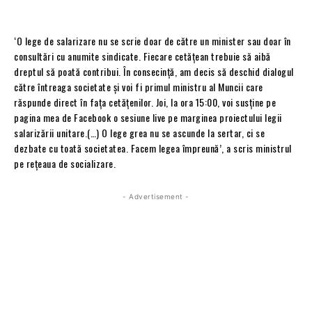
‘O lege de salarizare nu se scrie doar de către un minister sau doar în
consultări cu anumite sindicate. Fiecare cetățean trebuie să aibă
dreptul să poată contribui. În consecință, am decis să deschid dialogul
către întreaga societate și voi fi primul ministru al Muncii care
răspunde direct în fața cetățenilor. Joi, la ora 15:00, voi susține pe
pagina mea de Facebook o sesiune live pe marginea proiectului legii
salarizării unitare.(…) O lege grea nu se ascunde la sertar, ci se
dezbate cu toată societatea. Facem legea împreună’, a scris ministrul
pe rețeaua de socializare.
- Advertisement -