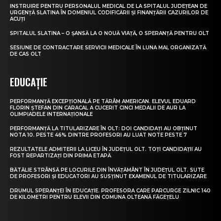
INSTRUIRE PENTRU PERSONALUL MEDICAL DE LA SPITALUL JUDEȚEAN DE
URGENȚĂ SLATINA ÎN DOMENIUL CODIFICĂRII ȘI FINANȚĂRII CAZURILOR DE
ACUȚI
SPITALUL SLATINA – O ȘANSĂ LA O NOUĂ VIAȚĂ, O SPERANȚĂ PENTRU OLT
SESIUNE DE CONTRACTARE SERVICII MEDICALE ÎN LUNA MAI, ORGANIZATĂ
DE CAS OLT
EDUCAȚIE
PERFORMANȚĂ EXCEPȚIONALĂ PE TĂRÂM AMERICAN. ELEVUL EDUARD
FLORIN ȘTEFAN DIN CARACAL A CUCERIT CINCI MEDALII DE AUR LA
OLIMPIADELE INTERNAȚIONALE
PERFORMANȚĂ LA TITULARIZARE ÎN OLT: DOI CANDIDAȚI AU OBȚINUT
NOTA 10. PESTE 46% DINTRE PROFESORI AU LUAT NOTE PESTE 7
REZULTATELE ADMITERII LA LICEU ÎN JUDEȚUL OLT. TOȚI CANDIDAȚII AU
FOST REPARTIZAȚI DIN PRIMA ETAPĂ
BĂTĂLIE STRÂNSĂ PE LOCURILE DIN ÎNVĂȚĂMÂNT ÎN JUDEȚUL OLT. SUTE
DE PROFESORI ȘI EDUCATORI AU SUSȚINUT EXAMENUL DE TITULARIZARE
DRUMUL SPERANȚEI ÎN EDUCAȚIE. PROFESORA CARE PARCURGE ZILNIC 140
DE KILOMETRI PENTRU ELEVII DIN COMUNA OLTEANĂ FĂGEȚELU