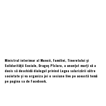
Ministrul interimar al Muncii, Familiei, Tineretului și
Solidarității Sociale, Dragoș Pîslaru, a anunțat marți că a
decis să deschidă dialogul privind Legea salarizării către
societate și va organiza joi o sesiune live pe această temă
pe pagina sa de Facebook.