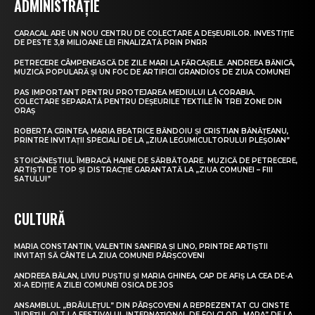
ADMINISTRAȚIE
CARACAL ARE UN NOU CENTRU DE COLECTARE A DEȘEURILOR. INVESTIȚIE
DE PESTE 3,8 MILIOANE LEI FINALIZATĂ PRIN PNRR
PETRECERE CÂMPENEASCĂ DE ZILE MARI LA FĂRCAȘELE. ANDREEA BĂNICĂ,
MUZICĂ POPULARĂ ȘI UN FOC DE ARTIFICII GRANDIOS DE ZIUA COMUNEI
PAS IMPORTANT PENTRU PROTEJAREA MEDIULUI LA CORABIA.
COLECTARE SEPARATĂ PENTRU DEȘEURILE TEXTILE ÎN TREI ZONE DIN
ORAȘ
ROBERTA CRINTEA, MARIA BEATRICE BĂNDOIU ȘI CRISTIAN BĂNĂȚEANU,
PRINTRE INVITAȚII SPECIALI DE LA „ZIUA LEGUMICULTORULUI PLEȘOIAN”
STOICĂNEȘTIUL ÎMBRACĂ HAINE DE SĂRBĂTOARE. MUZICĂ DE PETRECERE,
ARTIȘTI DE TOP ȘI DISTRACȚIE GARANTATĂ LA „ZIUA COMUNEI – FIII
SATULUI”
CULTURĂ
MARIA CONSTANTIN, VALENTIN SANFIRA ȘI LINO, PRINTRE ARTIȘTII
INVITAȚI SĂ CÂNTE LA ZIUA COMUNEI PÂRȘCOVENI
ANDREEA BĂLAN, LIVIU PUȘTIU ȘI MARIA GHINEA, CAP DE AFIȘ LA CEA DE-A
XI-A EDIȚIE A ZILEI COMUNEI OSICA DE JOS
ANSAMBLUL „BRÂULEȚUL” DIN PÂRȘCOVENI A REPREZENTAT CU CINSTE
JUDEȚUL OLT LA FESTIVALUL INTERNAȚIONAL DE FOLCLOR „MARA” DE LA