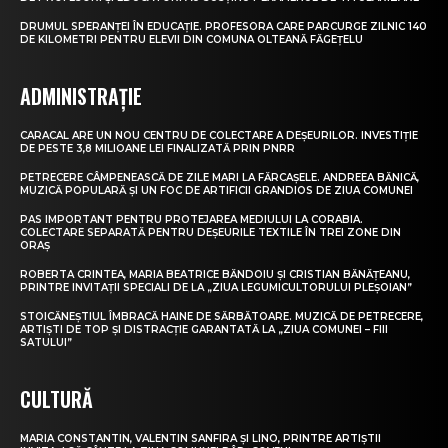
DRUMUL SPERANȚEI ÎN EDUCAȚIE. PROFESORA CARE PARCURGE ZILNIC 140
DE KILOMETRI PENTRU ELEVII DIN COMUNA OLTEANĂ FĂGEȚELU
ADMINISTRAȚIE
CARACAL ARE UN NOU CENTRU DE COLECTARE A DEȘEURILOR. INVESTIȚIE
DE PESTE 3,8 MILIOANE LEI FINALIZATĂ PRIN PNRR
PETRECERE CÂMPENEASCĂ DE ZILE MARI LA FĂRCAȘELE. ANDREEA BĂNICĂ,
MUZICĂ POPULARĂ ȘI UN FOC DE ARTIFICII GRANDIOS DE ZIUA COMUNEI
PAS IMPORTANT PENTRU PROTEJAREA MEDIULUI LA CORABIA.
COLECTARE SEPARATĂ PENTRU DEȘEURILE TEXTILE ÎN TREI ZONE DIN
ORAȘ
ROBERTA CRINTEA, MARIA BEATRICE BĂNDOIU ȘI CRISTIAN BĂNĂȚEANU,
PRINTRE INVITAȚII SPECIALI DE LA „ZIUA LEGUMICULTORULUI PLEȘOIAN”
STOICĂNEȘTIUL ÎMBRACĂ HAINE DE SĂRBĂTOARE. MUZICĂ DE PETRECERE,
ARTIȘTI DE TOP ȘI DISTRACȚIE GARANTATĂ LA „ZIUA COMUNEI – FIII
SATULUI”
CULTURĂ
MARIA CONSTANTIN, VALENTIN SANFIRA ȘI LINO, PRINTRE ARTIȘTII