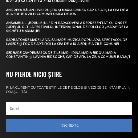
INVITAȚI SĂ CÂNTE LA ZIUA COMUNEI PÂRȘCOVENI
ANDREEA BĂLAN, LIVIU PUȘTIU ȘI MARIA GHINEA, CAP DE AFIȘ LA CEA DE-A
XI-A EDIȚIE A ZILEI COMUNEI OSICA DE JOS
ANSAMBLUL „BRÂULEȚUL” DIN PÂRȘCOVENI A REPREZENTAT CU CINSTE
JUDEȚUL OLT LA FESTIVALUL INTERNAȚIONAL DE FOLCLOR „MARA” DE LA
SIGHETU MARMAȚIEI
SĂRBĂTOARE MARE LA VALEA MARE. MUZICĂ POPULARĂ, SPECTACOL DE
LASERE ȘI FOC DE ARTIFICII LA CEA DE-A IX-A EDIȚIE A ZILEI COMUNEI
SERBARE CÂMPENEASCĂ DE ZILE MARI. IRINA MARIA BIROU, MARIA
CONSTANTIN ȘI LAVINIA BÎRSOGHE, CAP DE AFIȘ LA ZIUA COMUNEI BĂRĂȘTI
NU PIERDE NICIO ȘTIRE
FI LA CURENT CU TOATE ȘTIRILE DE PE GLOB ȘI VEZI CE SE ÎNTÂMPLĂ ÎN
ORAȘUL TĂU.
ÎNSCRIE-TE