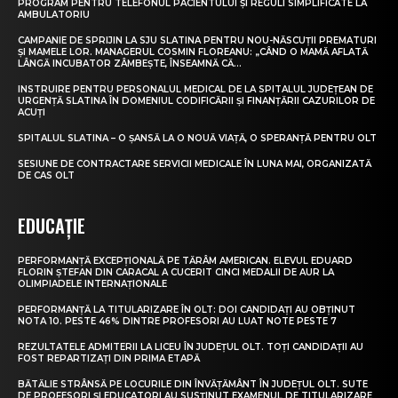
PROGRAM PENTRU TELEFONUL PACIENTULUI ȘI REGULI SIMPLIFICATE LA
AMBULATORIU
CAMPANIE DE SPRIJIN LA SJU SLATINA PENTRU NOU-NĂSCUȚII PREMATURI
ȘI MAMELE LOR. MANAGERUL COSMIN FLOREANU: „CÂND O MAMĂ AFLATĂ
LÂNGĂ INCUBATOR ZÂMBEȘTE, ÎNSEAMNĂ CĂ...
INSTRUIRE PENTRU PERSONALUL MEDICAL DE LA SPITALUL JUDEȚEAN DE
URGENȚĂ SLATINA ÎN DOMENIUL CODIFICĂRII ȘI FINANȚĂRII CAZURILOR DE
ACUȚI
SPITALUL SLATINA – O ȘANSĂ LA O NOUĂ VIAȚĂ, O SPERANȚĂ PENTRU OLT
SESIUNE DE CONTRACTARE SERVICII MEDICALE ÎN LUNA MAI, ORGANIZATĂ
DE CAS OLT
EDUCAȚIE
PERFORMANȚĂ EXCEPȚIONALĂ PE TĂRÂM AMERICAN. ELEVUL EDUARD
FLORIN ȘTEFAN DIN CARACAL A CUCERIT CINCI MEDALII DE AUR LA
OLIMPIADELE INTERNAȚIONALE
PERFORMANȚĂ LA TITULARIZARE ÎN OLT: DOI CANDIDAȚI AU OBȚINUT
NOTA 10. PESTE 46% DINTRE PROFESORI AU LUAT NOTE PESTE 7
REZULTATELE ADMITERII LA LICEU ÎN JUDEȚUL OLT. TOȚI CANDIDAȚII AU
FOST REPARTIZAȚI DIN PRIMA ETAPĂ
BĂTĂLIE STRÂNSĂ PE LOCURILE DIN ÎNVĂȚĂMÂNT ÎN JUDEȚUL OLT. SUTE
DE PROFESORI ȘI EDUCATORI AU SUSȚINUT EXAMENUL DE TITULARIZARE