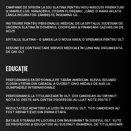
CAMPANIE DE SPRIJIN LA SJU SLATINA PENTRU NOU-NĂSCUȚII PREMATURI
ȘI MAMELE LOR. MANAGERUL COSMIN FLOREANU: „CÂND O MAMĂ AFLATĂ
LÂNGĂ INCUBATOR ZÂMBEȘTE, ÎNSEAMNĂ CĂ...
INSTRUIRE PENTRU PERSONALUL MEDICAL DE LA SPITALUL JUDEȚEAN DE
URGENȚĂ SLATINA ÎN DOMENIUL CODIFICĂRII ȘI FINANȚĂRII CAZURILOR DE
ACUȚI
SPITALUL SLATINA – O ȘANSĂ LA O NOUĂ VIAȚĂ, O SPERANȚĂ PENTRU OLT
SESIUNE DE CONTRACTARE SERVICII MEDICALE ÎN LUNA MAI, ORGANIZATĂ
DE CAS OLT
EDUCAȚIE
PERFORMANȚĂ EXCEPȚIONALĂ PE TĂRÂM AMERICAN. ELEVUL EDUARD
FLORIN ȘTEFAN DIN CARACAL A CUCERIT CINCI MEDALII DE AUR LA
OLIMPIADELE INTERNAȚIONALE
PERFORMANȚĂ LA TITULARIZARE ÎN OLT: DOI CANDIDAȚI AU OBȚINUT
NOTA 10. PESTE 46% DINTRE PROFESORI AU LUAT NOTE PESTE 7
REZULTATELE ADMITERII LA LICEU ÎN JUDEȚUL OLT. TOȚI CANDIDAȚII AU
FOST REPARTIZAȚI DIN PRIMA ETAPĂ
BĂTĂLIE STRÂNSĂ PE LOCURILE DIN ÎNVĂȚĂMÂNT ÎN JUDEȚUL OLT. SUTE
DE PROFESORI ȘI EDUCATORI AU SUSȚINUT EXAMENUL DE TITULARIZARE