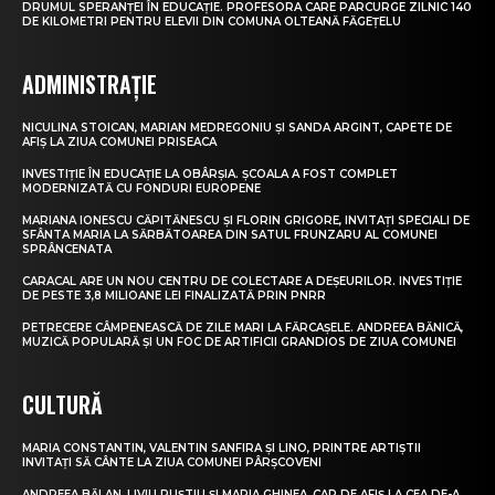
DRUMUL SPERANȚEI ÎN EDUCAȚIE. PROFESORA CARE PARCURGE ZILNIC 140
DE KILOMETRI PENTRU ELEVII DIN COMUNA OLTEANĂ FĂGEȚELU
ADMINISTRAȚIE
NICULINA STOICAN, MARIAN MEDREGONIU ȘI SANDA ARGINT, CAPETE DE
AFIȘ LA ZIUA COMUNEI PRISEACA
INVESTIȚIE ÎN EDUCAȚIE LA OBÂRȘIA. ȘCOALA A FOST COMPLET
MODERNIZATĂ CU FONDURI EUROPENE
MARIANA IONESCU CĂPITĂNESCU ȘI FLORIN GRIGORE, INVITAȚI SPECIALI DE
SFÂNTA MARIA LA SĂRBĂTOAREA DIN SATUL FRUNZARU AL COMUNEI
SPRÂNCENATA
CARACAL ARE UN NOU CENTRU DE COLECTARE A DEȘEURILOR. INVESTIȚIE
DE PESTE 3,8 MILIOANE LEI FINALIZATĂ PRIN PNRR
PETRECERE CÂMPENEASCĂ DE ZILE MARI LA FĂRCAȘELE. ANDREEA BĂNICĂ,
MUZICĂ POPULARĂ ȘI UN FOC DE ARTIFICII GRANDIOS DE ZIUA COMUNEI
CULTURĂ
MARIA CONSTANTIN, VALENTIN SANFIRA ȘI LINO, PRINTRE ARTIȘTII
INVITAȚI SĂ CÂNTE LA ZIUA COMUNEI PÂRȘCOVENI
ANDREEA BĂLAN, LIVIU PUȘTIU ȘI MARIA GHINEA, CAP DE AFIȘ LA CEA DE-A