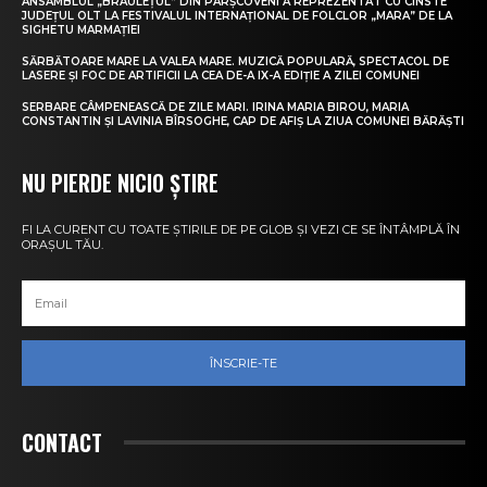
ANSAMBLUL „BRÂULEȚUL” DIN PÂRȘCOVENI A REPREZENTAT CU CINSTE
JUDEȚUL OLT LA FESTIVALUL INTERNAȚIONAL DE FOLCLOR „MARA” DE LA
SIGHETU MARMAȚIEI
SĂRBĂTOARE MARE LA VALEA MARE. MUZICĂ POPULARĂ, SPECTACOL DE
LASERE ȘI FOC DE ARTIFICII LA CEA DE-A IX-A EDIȚIE A ZILEI COMUNEI
SERBARE CÂMPENEASCĂ DE ZILE MARI. IRINA MARIA BIROU, MARIA
CONSTANTIN ȘI LAVINIA BÎRSOGHE, CAP DE AFIȘ LA ZIUA COMUNEI BĂRĂȘTI
NU PIERDE NICIO ȘTIRE
FI LA CURENT CU TOATE ȘTIRILE DE PE GLOB ȘI VEZI CE SE ÎNTÂMPLĂ ÎN
ORAȘUL TĂU.
ÎNSCRIE-TE
CONTACT