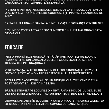
LÂNGĂ INCUBATOR ZÂMBEȘTE, ÎNSEAMNĂ CĂ...
INSTRUIRE PENTRU PERSONALUL MEDICAL DE LA SPITALUL JUDEȚEAN DE
URGENȚĂ SLATINA ÎN DOMENIUL CODIFICĂRII ȘI FINANȚĂRII CAZURILOR DE
ACUȚI
SPITALUL SLATINA – O ȘANSĂ LA O NOUĂ VIAȚĂ, O SPERANȚĂ PENTRU OLT
SESIUNE DE CONTRACTARE SERVICII MEDICALE ÎN LUNA MAI, ORGANIZATĂ
DE CAS OLT
EDUCAȚIE
PERFORMANȚĂ EXCEPȚIONALĂ PE TĂRÂM AMERICAN. ELEVUL EDUARD
FLORIN ȘTEFAN DIN CARACAL A CUCERIT CINCI MEDALII DE AUR LA
OLIMPIADELE INTERNAȚIONALE
PERFORMANȚĂ LA TITULARIZARE ÎN OLT: DOI CANDIDAȚI AU OBȚINUT
NOTA 10. PESTE 46% DINTRE PROFESORI AU LUAT NOTE PESTE 7
REZULTATELE ADMITERII LA LICEU ÎN JUDEȚUL OLT. TOȚI CANDIDAȚII AU
FOST REPARTIZAȚI DIN PRIMA ETAPĂ
BĂTĂLIE STRÂNSĂ PE LOCURILE DIN ÎNVĂȚĂMÂNT ÎN JUDEȚUL OLT. SUTE
DE PROFESORI ȘI EDUCATORI AU SUSȚINUT EXAMENUL DE TITULARIZARE
DRUMUL SPERANȚEI ÎN EDUCAȚIE. PROFESORA CARE PARCURGE ZILNIC 140
DE KILOMETRI PENTRU ELEVII DIN COMUNA OLTEANĂ FĂGEȚELU