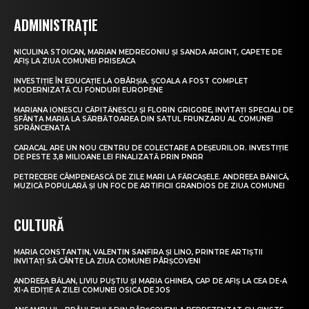
ADMINISTRAȚIE
NICULINA STOICAN, MARIAN MEDREGONIU ȘI SANDA ARGINT, CAPETE DE
AFIȘ LA ZIUA COMUNEI PRISEACA
INVESTIȚIE ÎN EDUCAȚIE LA OBÂRȘIA. ȘCOALA A FOST COMPLET
MODERNIZATĂ CU FONDURI EUROPENE
MARIANA IONESCU CĂPITĂNESCU ȘI FLORIN GRIGORE, INVITAȚI SPECIALI DE
SFÂNTA MARIA LA SĂRBĂTOAREA DIN SATUL FRUNZARU AL COMUNEI
SPRÂNCENATA
CARACAL ARE UN NOU CENTRU DE COLECTARE A DEȘEURILOR. INVESTIȚIE
DE PESTE 3,8 MILIOANE LEI FINALIZATĂ PRIN PNRR
PETRECERE CÂMPENEASCĂ DE ZILE MARI LA FĂRCAȘELE. ANDREEA BĂNICĂ,
MUZICĂ POPULARĂ ȘI UN FOC DE ARTIFICII GRANDIOS DE ZIUA COMUNEI
CULTURĂ
MARIA CONSTANTIN, VALENTIN SANFIRA ȘI LINO, PRINTRE ARTIȘTII
INVITAȚI SĂ CÂNTE LA ZIUA COMUNEI PÂRȘCOVENI
ANDREEA BĂLAN, LIVIU PUȘTIU ȘI MARIA GHINEA, CAP DE AFIȘ LA CEA DE-A
XI-A EDIȚIE A ZILEI COMUNEI OSICA DE JOS