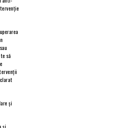
 anti-
ntervenție
cuperarea
in
 sau
ate să
te
tervenții
eclarat
are și
 și