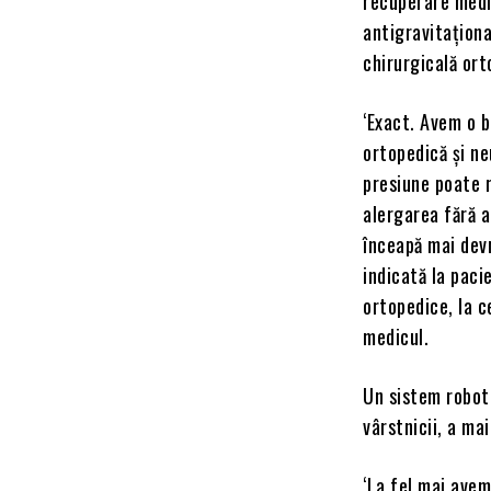
recuperare medic
antigravitaționa
chirurgicală ort
‘Exact. Avem o b
ortopedică și ne
presiune poate 
alergarea fără a
înceapă mai devr
indicată la paci
ortopedice, la c
medicul.
Un sistem roboti
vârstnicii, a ma
‘La fel mai ave