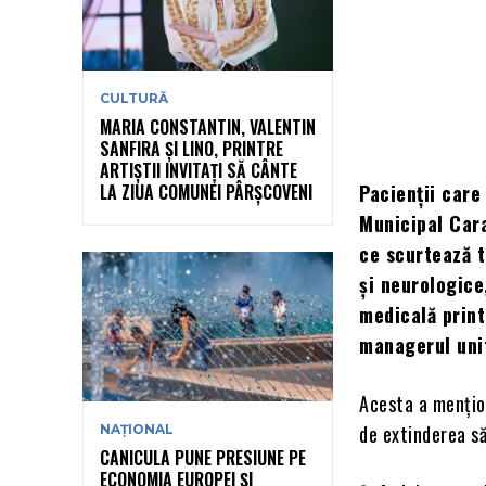
CULTURĂ
MARIA CONSTANTIN, VALENTIN
SANFIRA ȘI LINO, PRINTRE
ARTIȘTII INVITAȚI SĂ CÂNTE
LA ZIUA COMUNEI PÂRȘCOVENI
Pacienții car
Municipal Cara
ce scurtează t
și neurologice
medicală print
managerul unit
Acesta a mențio
de extinderea săl
NAȚIONAL
CANICULA PUNE PRESIUNE PE
ECONOMIA EUROPEI ȘI