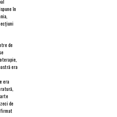
pal
ispune în
nia,
fecțiuni
ntre de
se
oterapie,
oastră era
e era
aratură,
oarte
zeci de
afirmat