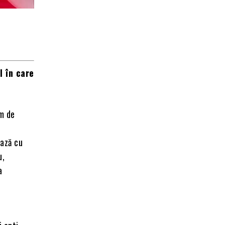
l în care
am de
ează cu
u,
a