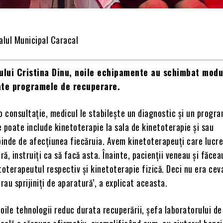
alul Municipal Caracal
ului Cristina Dinu, noile echipamente au schimbat modu
ate programele de recuperare.
a o consultație, medicul le stabilește un diagnostic și un progr
 poate include kinetoterapie la sala de kinetoterapie și sau
pinde de afecțiunea fiecăruia. Avem kinetoterapeuți care lucr
ă, instruiți ca să facă asta. Înainte, pacienții veneau și făcea
toterapeutul respectiv și kinetoterapie fizică. Deci nu era cev
erau sprijiniți de aparatură’, a explicat aceasta.
oile tehnologii reduc durata recuperării, șefa laboratorului de