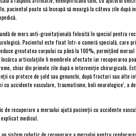
ală a răspuns afirmativ, exemplificând cum, cu ajutorul benzii
le, pacientul poate să înceapă să meargă la câteva zile după i
opedică.
andă de mers anti-gravitațională folosită în special pentru re
urologică. Pacientul este fixat într-o cameră specială, care pr
reduce greutatea corpului cu până la 100%, permițând mersul
 încărca articulațiile li membrele afectate iar recuperarea po
eme, chiar din primele zile după o intervenție chirurgicală. Es
enții cu proteze de șold sau genunchi, după fracturi sau alte in
ei cu accidente vasculare, traumatisme, boli neurologice’, a d
c de recuperare a mersului ajută pacienții cu accidente vascul
i explicat medicul.
m un sistem robotic de recuperare a mersului pentru reeducarea