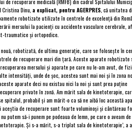
ui de recuperare medicală (RMFB) din cadrul Spitalului Munici
l Cristina Dinu,
a explicat, pentru AGERPRES
, că unitatea d
pamente robotizate utilizate în centrele de excelență din Româ
rării mersului la pacienți cu accidente vasculare cerebrale, a
st-traumatice și ortopedice.
nouă, robotizată, de ultima generație, care se folosește în ce
ntrele de recuperare mari din țară. Aceste aparate robotizate 
recuperarea mersului și aparate pe care nu le-am avut, de fizi
lte intensități, unde de șoc, acestea sunt mai noi și în zona n
aceste aparate deci nu existau nici la noi și sunt prea puține
ecuperare private în zonă. Am mărit sala de kinetoterapie, car
se spitalul, probabil și am mărit-o ca să ne aibă loc această ap
i aceștia de recuperare sunt foarte voluminoși și cântăreau f
r nu putem să-i punem pe podeaua de lemn, pe care o aveam de 
inetoterapie. Și s-a mărit, s-a triplat sala de kinetoterapie’, a 