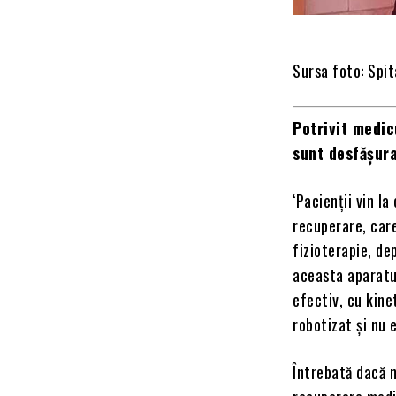
Sursa foto: Spit
Potrivit medic
sunt desfășur
‘Pacienții vin l
recuperare, care
fizioterapie, de
aceasta aparatur
efectiv, cu kine
robotizat și nu 
Întrebată dacă n