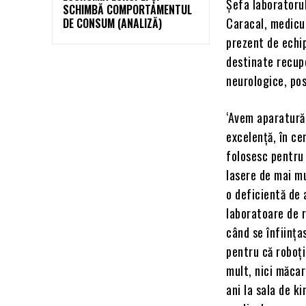
Șefa laboratorul
SCHIMBĂ COMPORTAMENTUL
Caracal, medicu
DE CONSUM (ANALIZĂ)
prezent de echi
destinate recupe
neurologice, po
‘Avem aparatură 
excelență, în ce
folosesc pentru 
lasere de mai mu
o deficientă de 
laboratoare de r
când se înființa
pentru că roboți
mult, nici măca
ani la sala de k