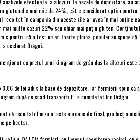
ă analizele efectuate la silozuri, la bazele de depozitare, au ar
 an glutenul e mai mic de 24%, cât e considerat optim pentru
ul recoltat în campania din aceste zile ar avea în mai puţine ca
n mai multe cazuri 22% sau chiar mai puţin gluten. Conţinutul
mic pentru că a fost un an foarte ploios, popular se spune că ‘
”, a declarat Drăgoi.
menţionat că preţul unui kilogram de grâu dus la silozuri este 
e 0,86 de lei adus la baze de depozitare, iar fermierii spun că a
ilogram după ce scad transportul”, a completat Ion Drăgoi.
at că recoltatul orzului este aproape de final, producţia medi
one pe hectar.
it şefului DAJ Olt fermierii au început recoltarea rapiţei, cu o