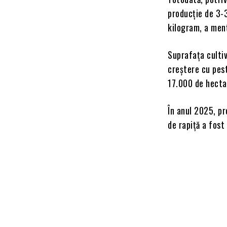
producţie de 3-3
kilogram, a menţ
Suprafaţa cultiv
creştere cu pes
17.000 de hectar
În anul 2025, pr
de rapiţă a fost