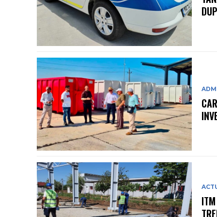
DUP
ADMI
CAR
INV
ACT
ITM
TRE