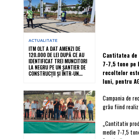
ACTUALITATE
ITM OLT A DAT AMENZI DE
120.000 DE LEI DUPĂ CE AU
Cantitatea de 
IDENTIFICAT TREI MUNCITORI
7-7,5 tone pe 
LA NEGRU PE UN ȘANTIER DE
recoltelor est
CONSTRUCȚII ȘI ÎNTR-UN...
luni, pentru A
Campania de reco
grâu fiind reali
„Cantitativ pro
medie 7-7,5 tone