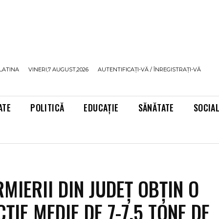
LATINA
VINERI,7 AUGUST,2026
AUTENTIFICAȚI-VĂ / ÎNREGISTRAȚI-VĂ
ATE
POLITICĂ
EDUCAȚIE
SĂNĂTATE
SOCIA
RMIERII DIN JUDEŢ OBŢIN O
ŢIE MEDIE DE 7-7,5 TONE DE