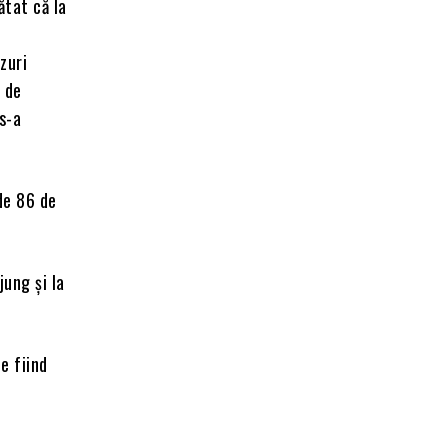
ătat că la
zuri
 de
s-a
de 86 de
jung şi la
e fiind