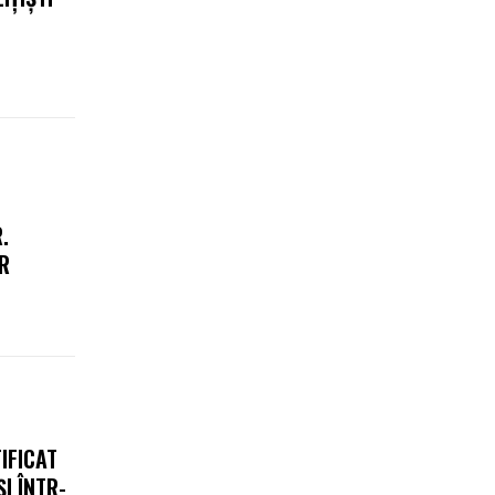
.
RR
IFICAT
I ÎNTR-