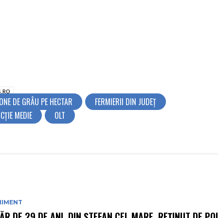
S.RO
TONE DE GRÂU PE HECTAR
FERMIERII DIN JUDEȚ
CŢIE MEDIE
OLT
NIMENT
ĂR DE 29 DE ANI, DIN ȘTEFAN CEL MARE, REȚINUT DE POL