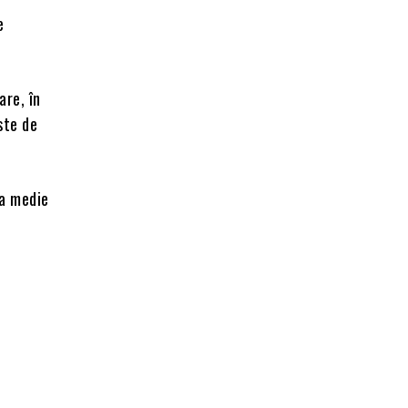
e
are, în
ste de
ia medie