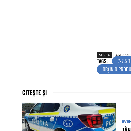
SURSA
AGERPRE
TAGS:
7-7.5 
OBŢIN O PRODU
CITEȘTE ȘI
EVE
TÂN