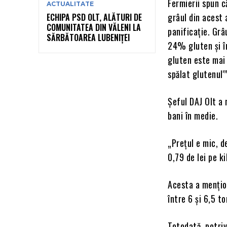
Fermierii spun c
ACTUALITATE
grâul din acest
ECHIPA PSD OLT, ALĂTURI DE
COMUNITATEA DIN VĂLENI LA
panificaţie. Grâ
SĂRBĂTOAREA LUBENIȚEI
24% gluten şi î
gluten este mai 
spălat glutenul'
Şeful DAJ Olt a 
bani în medie.
„Preţul e mic, d
0,79 de lei pe k
Acesta a menţion
între 6 şi 6,5 t
Totodată, potriv