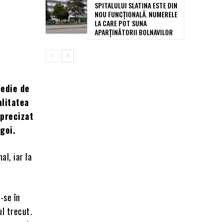
SPITALULUI SLATINA ESTE DIN
NOU FUNCȚIONALĂ. NUMERELE
LA CARE POT SUNA
APARȚINĂTORII BOLNAVILOR
medie de
alitatea
 precizat
goi.
al, iar la
-se în
ul trecut.