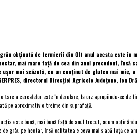
grâu obţinută de fermierii din Olt anul acesta este în 
hectar, mai mare faţă de cea din anul precedent, însă c
e uşor mai scăzută, cu un conţinut de gluten mai mic, a
GERPRES, directorul Direcţiei Agricole Judeţene, Ion Dră
ltare a cerealelor este în derulare, la orz apropiindu-se de fin
zată pe aproximativ o treime din suprafaţă.
ducţia este bună, mai bună faţă de anul trecut, acum obţinându
 de grâu pe hectar, însă calitatea e ceva mai slabă faţă de an