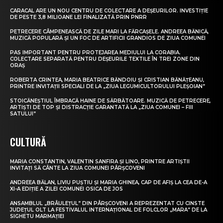
CARACAL ARE UN NOU CENTRU DE COLECTARE A DEȘEURILOR. INVESTIȚIE
DE PESTE 3,8 MILIOANE LEI FINALIZATĂ PRIN PNRR
PETRECERE CÂMPENEASCĂ DE ZILE MARI LA FĂRCAȘELE. ANDREEA BĂNICĂ,
MUZICĂ POPULARĂ ȘI UN FOC DE ARTIFICII GRANDIOS DE ZIUA COMUNEI
PAS IMPORTANT PENTRU PROTEJAREA MEDIULUI LA CORABIA.
COLECTARE SEPARATĂ PENTRU DEȘEURILE TEXTILE ÎN TREI ZONE DIN
ORAȘ
ROBERTA CRINTEA, MARIA BEATRICE BĂNDOIU ȘI CRISTIAN BĂNĂȚEANU,
PRINTRE INVITAȚII SPECIALI DE LA „ZIUA LEGUMICULTORULUI PLEȘOIAN”
STOICĂNEȘTIUL ÎMBRACĂ HAINE DE SĂRBĂTOARE. MUZICĂ DE PETRECERE,
ARTIȘTI DE TOP ȘI DISTRACȚIE GARANTATĂ LA „ZIUA COMUNEI – FIII
SATULUI”
CULTURĂ
MARIA CONSTANTIN, VALENTIN SANFIRA ȘI LINO, PRINTRE ARTIȘTII
INVITAȚI SĂ CÂNTE LA ZIUA COMUNEI PÂRȘCOVENI
ANDREEA BĂLAN, LIVIU PUȘTIU ȘI MARIA GHINEA, CAP DE AFIȘ LA CEA DE-A
XI-A EDIȚIE A ZILEI COMUNEI OSICA DE JOS
ANSAMBLUL „BRÂULEȚUL” DIN PÂRȘCOVENI A REPREZENTAT CU CINSTE
JUDEȚUL OLT LA FESTIVALUL INTERNAȚIONAL DE FOLCLOR „MARA” DE LA
SIGHETU MARMAȚIEI