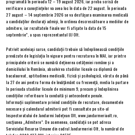
programată în perioada 12 – 19 august 2026, iar proba scrisă de
verificare a cunoștințelor va avea loc în data de 22 august. În perioada
27 august – 14 septembrie 2026 se va desfășura examinarea medicală
a candidaților declarați admiși, în ordinea descrescătoare a mediilor de
admitere, iar rezultatele finale vor fi afișate la data de 15
septembrie”, a spus reprezentantul IJJ Olt.
Potrivit aceleiași surse, candidații trebuie să îndeplinească condițiile
prevăzute de legislația în vigoare pentru recrutarea în MAI, iar printre
principalele criterii se numără deținerea cetățeniei române și a
domiciliului în România, absolvirea studiilor liceale cu diplomă de
bacalaureat, aptitudinea medicală, fizică și psihologică, vârsta de până
la 27 de ani pentru forma de învățământ cu frecvență, media la purtare
în perioada studiilor liceale de minimum 9, precum și îndeplinirea
condițiilor referitoare la conduită și antecedente penale.
Informații suplimentare privind condițiile de recrutare, documentele
necesare și calendarul admiterii pot fi consultate pe site-ul
Inspectoratului de Jandarmi Județean Olt, www.jandarmeriaolt.ro,
secțiunea „Admitere”. De asemenea, candidații se pot adresa
Serviciului Resurse Umane din cadrul Jandarmeriei Olt, la numărul de