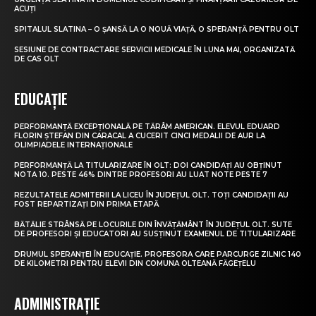
ACUȚI
SPITALUL SLATINA – O ȘANSĂ LA O NOUĂ VIAȚĂ, O SPERANȚĂ PENTRU OLT
SESIUNE DE CONTRACTARE SERVICII MEDICALE ÎN LUNA MAI, ORGANIZATĂ
DE CAS OLT
EDUCAȚIE
PERFORMANȚĂ EXCEPȚIONALĂ PE TĂRÂM AMERICAN. ELEVUL EDUARD
FLORIN ȘTEFAN DIN CARACAL A CUCERIT CINCI MEDALII DE AUR LA
OLIMPIADELE INTERNAȚIONALE
PERFORMANȚĂ LA TITULARIZARE ÎN OLT: DOI CANDIDAȚI AU OBȚINUT
NOTA 10. PESTE 46% DINTRE PROFESORI AU LUAT NOTE PESTE 7
REZULTATELE ADMITERII LA LICEU ÎN JUDEȚUL OLT. TOȚI CANDIDAȚII AU
FOST REPARTIZAȚI DIN PRIMA ETAPĂ
BĂTĂLIE STRÂNSĂ PE LOCURILE DIN ÎNVĂȚĂMÂNT ÎN JUDEȚUL OLT. SUTE
DE PROFESORI ȘI EDUCATORI AU SUSȚINUT EXAMENUL DE TITULARIZARE
DRUMUL SPERANȚEI ÎN EDUCAȚIE. PROFESORA CARE PARCURGE ZILNIC 140
DE KILOMETRI PENTRU ELEVII DIN COMUNA OLTEANĂ FĂGEȚELU
ADMINISTRAȚIE