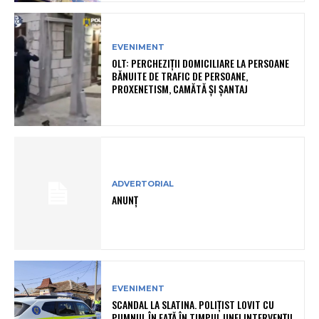
EVENIMENT
OLT: PERCHEZIŢII DOMICILIARE LA PERSOANE
BĂNUITE DE TRAFIC DE PERSOANE,
PROXENETISM, CAMĂTĂ ŞI ŞANTAJ
ADVERTORIAL
ANUNȚ
EVENIMENT
SCANDAL LA SLATINA. POLIȚIST LOVIT CU
PUMNUL ÎN FAȚĂ ÎN TIMPUL UNEI INTERVENȚII