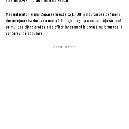
telefon 0249.437.901, interior 24535.
Mesajul plutonierului Cepăreanu este că IJJ Olt îi încurajează pe tinerii
din județcare își doresc o carieră în slujba legii și a comunității să facă
primul pas către profesia de ofițer jandarm și le urează mult succes la
concursul de admitere.
- Advertisement -