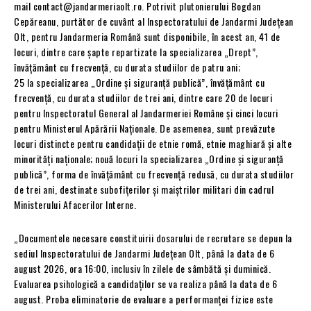
mail contact@jandarmeriaolt.ro. Potrivit plutonierului Bogdan
Cepăreanu, purtător de cuvânt al Inspectoratului de Jandarmi Județean
Olt, pentru Jandarmeria Română sunt disponibile, în acest an, 41 de
locuri, dintre care șapte repartizate la specializarea „Drept”,
învățământ cu frecvență, cu durata studiilor de patru ani;
25 la specializarea „Ordine și siguranță publică”, învățământ cu
frecvență, cu durata studiilor de trei ani, dintre care 20 de locuri
pentru Inspectoratul General al Jandarmeriei Române și cinci locuri
pentru Ministerul Apărării Naționale. De asemenea, sunt prevăzute
locuri distincte pentru candidații de etnie romă, etnie maghiară și alte
minorități naționale; nouă locuri la specializarea „Ordine și siguranță
publică”, forma de învățământ cu frecvență redusă, cu durata studiilor
de trei ani, destinate subofițerilor și maiștrilor militari din cadrul
Ministerului Afacerilor Interne.
„Documentele necesare constituirii dosarului de recrutare se depun la
sediul Inspectoratului de Jandarmi Județean Olt, până la data de 6
august 2026, ora 16:00, inclusiv în zilele de sâmbătă și duminică.
Evaluarea psihologică a candidaților se va realiza până la data de 6
august. Proba eliminatorie de evaluare a performanței fizice este