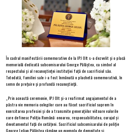
În cadrul manifestării comemorative de la IPJ Olt s-a dezvelit și o placă
memorială dedicată subcomisarului George Pălăștea, ca simbol al
respectului și al recunoștinței instituției față de sacrificiul său.
Totodată, familiei sale i-a fost înmânată o plachetă comemorativă, în
semn de prețuire și profundă recunoștință.
„Prin această ceremonie, IPJ Olt și-a reafirmat angajamentul de a
păstra vie memoria colegilor care au făcut sacrificiul suprem în
exercitarea profesiei și de a transmite generațiilor viitoare valorile
care definesc Poliția Română: onoarea, responsabilitatea, curajul și
devotamentul față de cetățeni. Sacrificiul subcomisarului de poliție
George Lelian Pălăștea rămâne un exemplu de demnitate și