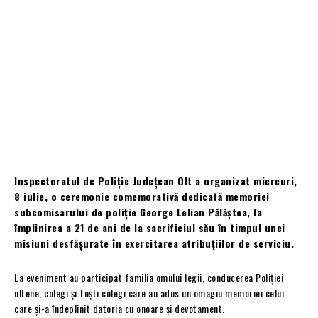
Inspectoratul de Poliție Județean Olt a organizat miercuri,
8 iulie, o ceremonie comemorativă dedicată memoriei
subcomisarului de poliție George Lelian Pălăștea, la
împlinirea a 21 de ani de la sacrificiul său în timpul unei
misiuni desfășurate în exercitarea atribuțiilor de serviciu.
La eveniment au participat familia omului legii, conducerea Poliției
oltene, colegi și foști colegi care au adus un omagiu memoriei celui
care și-a îndeplinit datoria cu onoare și devotament.