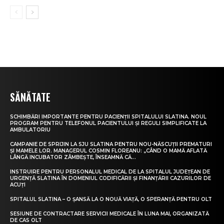
SĂNĂTATE
SCHIMBĂRI IMPORTANTE PENTRU PACIENȚII SPITALULUI SLATINA. NOUL
PROGRAM PENTRU TELEFONUL PACIENTULUI ȘI REGULI SIMPLIFICATE LA
AMBULATORIU
CAMPANIE DE SPRIJIN LA SJU SLATINA PENTRU NOU-NĂSCUȚII PREMATURI
ȘI MAMELE LOR. MANAGERUL COSMIN FLOREANU: „CÂND O MAMĂ AFLATĂ
LÂNGĂ INCUBATOR ZÂMBEȘTE, ÎNSEAMNĂ CĂ...
INSTRUIRE PENTRU PERSONALUL MEDICAL DE LA SPITALUL JUDEȚEAN DE
URGENȚĂ SLATINA ÎN DOMENIUL CODIFICĂRII ȘI FINANȚĂRII CAZURILOR DE
ACUȚI
SPITALUL SLATINA – O ȘANSĂ LA O NOUĂ VIAȚĂ, O SPERANȚĂ PENTRU OLT
SESIUNE DE CONTRACTARE SERVICII MEDICALE ÎN LUNA MAI, ORGANIZATĂ
DE CAS OLT