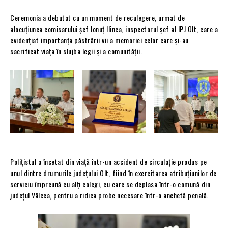
Ceremonia a debutat cu un moment de reculegere, urmat de
alocuțiunea comisarului șef Ionuț Ilinca, inspectorul șef al IPJ Olt, care a
evidențiat importanța păstrării vii a memoriei celor care și-au
sacrificat viața în slujba legii și a comunității.
Polițistul a încetat din viață într-un accident de circulație produs pe
unul dintre drumurile județului Olt, fiind în exercitarea atribuțiunilor de
serviciu împreună cu alți colegi, cu care se deplasa într-o comună din
județul Vâlcea, pentru a ridica probe necesare într-o anchetă penală.