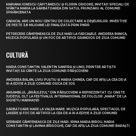
MARIANA IONESCU CĂPITĂNESCU ȘI FLORIN GRIGORE, INVITAȚI SPECIALI DE
SFÂNTA MARIA LA SĂRBĂTOAREA DIN SATUL FRUNZARU AL COMUNEI
SPRÂNCENATA
CARACAL ARE UN NOU CENTRU DE COLECTARE A DEȘEURILOR. INVESTIȚIE
DE PESTE 3,8 MILIOANE LEI FINALIZATĂ PRIN PNRR
PETRECERE CÂMPENEASCĂ DE ZILE MARI LA FĂRCAȘELE. ANDREEA BĂNICĂ,
MUZICĂ POPULARĂ ȘI UN FOC DE ARTIFICII GRANDIOS DE ZIUA COMUNEI
CULTURĂ
MARIA CONSTANTIN, VALENTIN SANFIRA ȘI LINO, PRINTRE ARTIȘTII
INVITAȚI SĂ CÂNTE LA ZIUA COMUNEI PÂRȘCOVENI
ANDREEA BĂLAN, LIVIU PUȘTIU ȘI MARIA GHINEA, CAP DE AFIȘ LA CEA DE-A
XI-A EDIȚIE A ZILEI COMUNEI OSICA DE JOS
ANSAMBLUL „BRÂULEȚUL” DIN PÂRȘCOVENI A REPREZENTAT CU CINSTE
JUDEȚUL OLT LA FESTIVALUL INTERNAȚIONAL DE FOLCLOR „MARA” DE LA
SIGHETU MARMAȚIEI
SĂRBĂTOARE MARE LA VALEA MARE. MUZICĂ POPULARĂ, SPECTACOL DE
LASERE ȘI FOC DE ARTIFICII LA CEA DE-A IX-A EDIȚIE A ZILEI COMUNEI
SERBARE CÂMPENEASCĂ DE ZILE MARI. IRINA MARIA BIROU, MARIA
CONSTANTIN ȘI LAVINIA BÎRSOGHE, CAP DE AFIȘ LA ZIUA COMUNEI BĂRĂȘTI