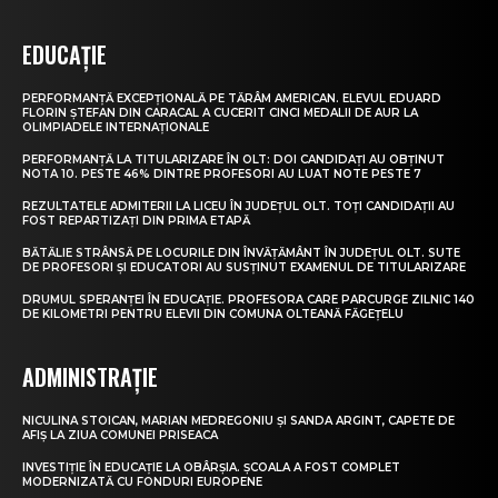
EDUCAȚIE
PERFORMANȚĂ EXCEPȚIONALĂ PE TĂRÂM AMERICAN. ELEVUL EDUARD
FLORIN ȘTEFAN DIN CARACAL A CUCERIT CINCI MEDALII DE AUR LA
OLIMPIADELE INTERNAȚIONALE
PERFORMANȚĂ LA TITULARIZARE ÎN OLT: DOI CANDIDAȚI AU OBȚINUT
NOTA 10. PESTE 46% DINTRE PROFESORI AU LUAT NOTE PESTE 7
REZULTATELE ADMITERII LA LICEU ÎN JUDEȚUL OLT. TOȚI CANDIDAȚII AU
FOST REPARTIZAȚI DIN PRIMA ETAPĂ
BĂTĂLIE STRÂNSĂ PE LOCURILE DIN ÎNVĂȚĂMÂNT ÎN JUDEȚUL OLT. SUTE
DE PROFESORI ȘI EDUCATORI AU SUSȚINUT EXAMENUL DE TITULARIZARE
DRUMUL SPERANȚEI ÎN EDUCAȚIE. PROFESORA CARE PARCURGE ZILNIC 140
DE KILOMETRI PENTRU ELEVII DIN COMUNA OLTEANĂ FĂGEȚELU
ADMINISTRAȚIE
NICULINA STOICAN, MARIAN MEDREGONIU ȘI SANDA ARGINT, CAPETE DE
AFIȘ LA ZIUA COMUNEI PRISEACA
INVESTIȚIE ÎN EDUCAȚIE LA OBÂRȘIA. ȘCOALA A FOST COMPLET
MODERNIZATĂ CU FONDURI EUROPENE