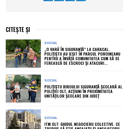
CITEȘTE ȘI
SOCIAL
„O VARĂ ÎN SIGURANȚĂ” LA CARACAL.
POLIȚIȘTII AU IEȘIT ÎN PARCUL POROINEANU
PENTRU A ÎNVĂȚA COMUNITATEA CUM SĂ SE
FEREASCĂ DE ESCROCI ȘI ATACURI...
SOCIAL
POLIȚIȘTII BIROULUI SIGURANȚĂ ȘCOLARĂ AL
POLIȚIEI OLT, ACȚIUNI ÎN PROXIMITATEA
UNITĂȚILOR ȘCOLARE DIN JUDEȚ
SOCIAL
ITM OLT: GHIDUL NEGOCIERII COLECTIVE. CE
TREBUIE SĂ ȘTIE ANGAJAȚII ȘI ANGAJATORII