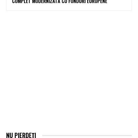
COMPLET MODERNIZATĂ CU FONDURI EUROPENE
NU PIERDEȚI